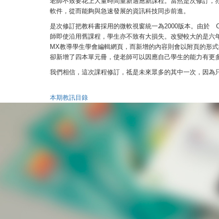
老師不致要花上大量時間重新適應新課程。當然是次修訂，
軟件，從而能夠與急速發展的資訊科技同步前進。
是次修訂把教科書採用的微軟視窗統一為2000版本。由於 Offic
師即使沿用舊課程，學生亦不致有大損失。改變較大的是六年級的課程，我們
MX教導學生學會編輯網頁，而新增的內容則會以附頁的形式
卻新增了四本單元冊，使老師可以因應自己學生的能力有更
我們相信，這次課程修訂，祗是未來眾多的其中一次，因為
本期教訊目錄