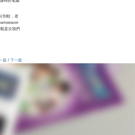
適時的電腦
時分別較，老
mweaver
反觀是次我們
一篇
/
下一篇