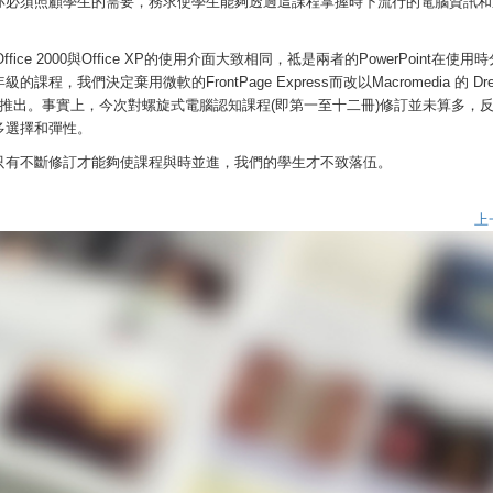
亦必須照顧學生的需要，務求使學生能夠透過這課程掌握時下流行的電腦資訊和
e 2000與Office XP的使用介面大致相同，祗是兩者的PowerPoint在使用
決定棄用微軟的FrontPage Express而改以Macromedia 的 Drea
推出。事實上，今次對螺旋式電腦認知課程(即第一至十二冊)修訂並未算多，
多選擇和彈性。
只有不斷修訂才能夠使課程與時並進，我們的學生才不致落伍。
上