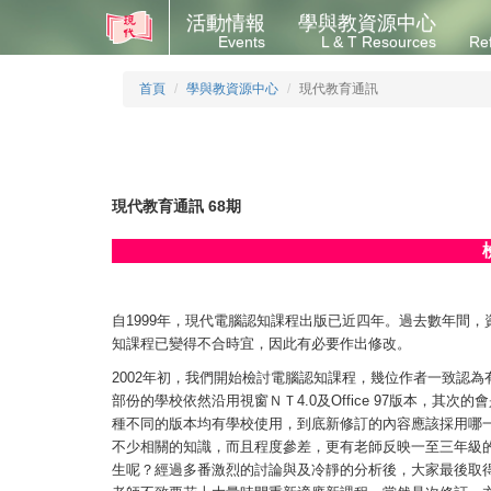
活動情報
學與教資源中心
Events
L & T Resources
Re
首頁
學與教資源中心
現代教育通訊
現代教育通訊 68期
自1999年，現代電腦認知課程出版已近四年。過去數年間
知課程已變得不合時宜，因此有必要作出修改。
2002年初，我們開始檢討電腦認知課程，幾位作者一致認
部份的學校依然沿用視窗ＮＴ4.0及Office 97版本，其次的會是
種不同的版本均有學校使用，到底新修訂的內容應該採用哪
不少相關的知識，而且程度參差，更有老師反映一至三年級
生呢？經過多番激烈的討論與及冷靜的分析後，大家最後取