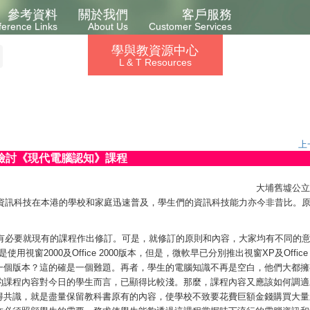
參考資料
關於我們
客戶服務
ference Links
About Us
Customer Services
學與教資源中心
L & T Resources
上
檢討《現代電腦認知》課程
大埔舊墟公立
，資訊科技在本港的學校和家庭迅速普及，學生們的資訊科技能力亦今非昔比。
為有必要就現有的課程作出修訂。可是，就修訂的原則和內容，大家均有不同的
使用視窗2000及Office 2000版本，但是，微軟早已分別推出視窗XP及Offic
一個版本？這的確是一個難題。再者，學生的電腦知識不再是空白，他們大都擁
的課程內容對今日的學生而言，已顯得比較淺。那麼，課程內容又應該如何調適
得共識，就是盡量保留教科書原有的內容，使學校不致要花費巨額金錢購買大量