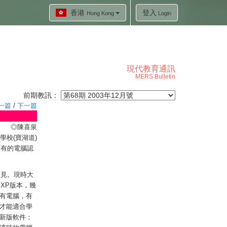
香港
登入
Hong Kong
Login
現代教育通訊
MERS Bulletin
前期教訊：
一篇
/
下一篇
◎陳喜泉
學校(寶湖道)
原有的電腦認
意見。現時大
e XP版本，幾
有電腦，有
才能適合學
新版軟件；