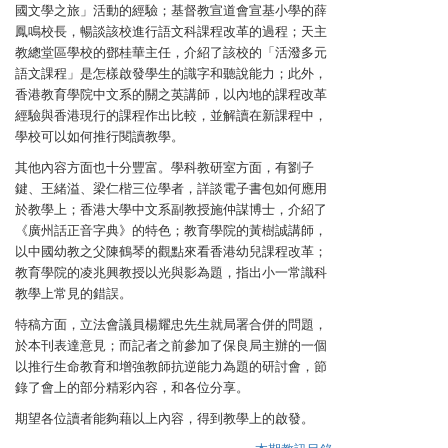
國文學之旅」活動的經驗；基督教宣道會宣基小學的薛
鳳鳴校長，暢談該校進行語文科課程改革的過程；天主
教總堂區學校的鄧桂華主任，介紹了該校的「活潑多元
語文課程」是怎樣啟發學生的識字和聽說能力；此外，
香港教育學院中文系的關之英講師，以內地的課程改革
經驗與香港現行的課程作出比較，並解讀在新課程中，
學校可以如何推行閱讀教學。
其他內容方面也十分豐富。學科教研室方面，有劉子
鍵、王緒溢、梁仁楷三位學者，詳談電子書包如何應用
於教學上；香港大學中文系副教授施仲謀博士，介紹了
《廣州話正音字典》的特色；教育學院的黃樹誠講師，
以中國幼教之父陳鶴琴的觀點來看香港幼兒課程改革；
教育學院的凌兆興教授以光與影為題，指出小一常識科
教學上常見的錯誤。
特稿方面，立法會議員楊耀忠先生就局署合併的問題，
於本刊表達意見；而記者之前參加了保良局主辦的一個
以推行生命教育和增強教師抗逆能力為題的研討會，節
錄了會上的部分精彩內容，和各位分享。
期望各位讀者能夠藉以上內容，得到教學上的啟發。