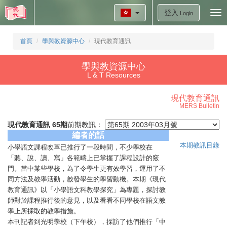
登入
Tog
Login
nav
首頁
學與教資源中心
現代教育通訊
學與教資源中心
L & T Resources
現代教育通訊
MERS Bulletin
現代教育通訊 65期
前期教訊：
編者的話
本期教訊目錄
小學語文課程改革已推行了一段時間，不少學校在
「聽、說、讀、寫」各範疇上已掌握了課程設計的竅
門。當中某些學校，為了令學生更有效學習，運用了不
同方法及教學活動，啟發學生的學習動機。本期《現代
教育通訊》以「小學語文科教學探究」為專題，探討教
師對於課程推行後的意見，以及看看不同學校在語文教
學上所採取的教學措施。
本刊記者到光明學校（下午校），採訪了他們推行「中