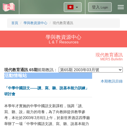
登入
Tog
Login
nav
首頁
學與教資源中心
現代教育通訊
學與教資源中心
L & T Resources
現代教育通訊
MERS Bulletin
現代教育通訊 65期
前期教訊：
活動情報站
本期教訊目錄
「中學中國語文——讀、寫、聽、說基本能力訓練」
研討會
本學年才實施的中學中國語文新課程，強調「讀、
寫、聽、說」能力的培養，為了向教師提供教學參
考，本社於2003年3月8日上午，於新世界酒店四季廳
舉辦了一場「中學中國語文讀、寫、聽、說基本能力