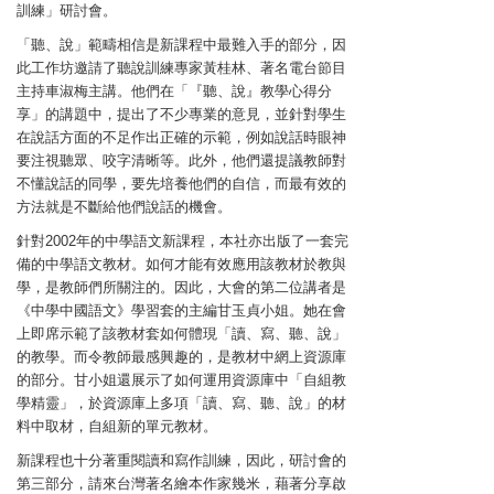
訓練」研討會。
「聽、說」範疇相信是新課程中最難入手的部分，因
此工作坊邀請了聽說訓練專家黃桂林、著名電台節目
主持車淑梅主講。他們在「『聽、說』教學心得分
享」的講題中，提出了不少專業的意見，並針對學生
在說話方面的不足作出正確的示範，例如說話時眼神
要注視聽眾、咬字清晰等。此外，他們還提議教師對
不懂說話的同學，要先培養他們的自信，而最有效的
方法就是不斷給他們說話的機會。
針對2002年的中學語文新課程，本社亦出版了一套完
備的中學語文教材。如何才能有效應用該教材於教與
學，是教師們所關注的。因此，大會的第二位講者是
《中學中國語文》學習套的主編甘玉貞小姐。她在會
上即席示範了該教材套如何體現「讀、寫、聽、說」
的教學。而令教師最感興趣的，是教材中網上資源庫
的部分。甘小姐還展示了如何運用資源庫中「自組教
學精靈」，於資源庫上多項「讀、寫、聽、說」的材
料中取材，自組新的單元教材。
新課程也十分著重閱讀和寫作訓練，因此，研討會的
第三部分，請來台灣著名繪本作家幾米，藉著分享啟