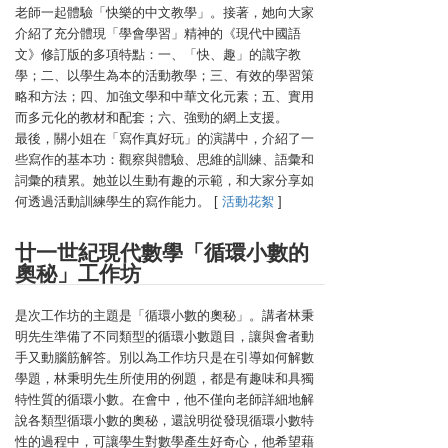
老師一起體驗「快樂的中文教學」。接著，她向大家
介紹了充分體現「學會學習」精神的《現代中國語
文》修訂版的多項特點：一、「快、趣」的識字教
學；二、以學生為本的活動教學；三、有效的學習策
略和方法；四、加強文學和中華文化元素；五、實用
而多元化的教材和配套；六、強勁的網上支援。
最後，關小姐在「寫作真好玩」的演講中，介紹了一
些寫作的基本功：觀察與體驗、思維的訓練、語彙和
詞彙的積累。她並以生動有趣的示範，和大家分享如
何透過活動訓練學生的寫作能力。 [
活動花絮
]
廿一世紀現代數學「循環小數的
奧秘」工作坊
是次工作坊的主題是「循環小數的奧秘」。講者林秉
明先生準備了不同類型的循環小數題目，讓與會者動
手又動腦筋解答。別以為工作坊只是在引導如何解數
學題，林秉明先生所使用的例題，都是有趣味和具獨
特性質的循環小數。在會中，他不僅向老師詳細地解
說各類型循環小數的奧秘，還說明從發現循環小數特
性的過程中，可讓學生對數學產生好奇心，他希望藉