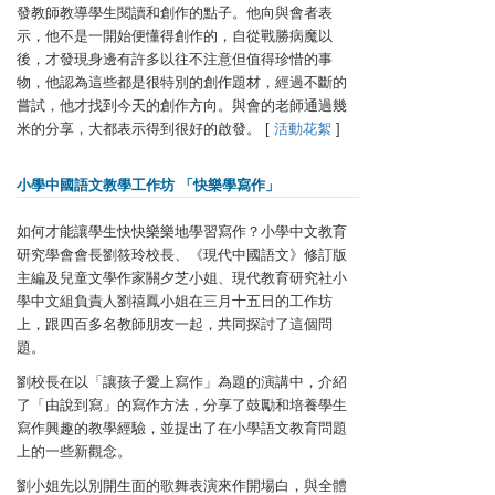
發教師教導學生閱讀和創作的點子。他向與會者表
示，他不是一開始便懂得創作的，自從戰勝病魔以
後，才發現身邊有許多以往不注意但值得珍惜的事
物，他認為這些都是很特別的創作題材，經過不斷的
嘗試，他才找到今天的創作方向。與會的老師通過幾
米的分享，大都表示得到很好的啟發。 [
活動花絮
]
小學中國語文教學工作坊 「快樂學寫作」
如何才能讓學生快快樂樂地學習寫作？小學中文教育
研究學會會長劉筱玲校長、《現代中國語文》修訂版
主編及兒童文學作家關夕芝小姐、現代教育研究社小
學中文組負責人劉禧鳳小姐在三月十五日的工作坊
上，跟四百多名教師朋友一起，共同探討了這個問
題。
劉校長在以「讓孩子愛上寫作」為題的演講中，介紹
了「由說到寫」的寫作方法，分享了鼓勵和培養學生
寫作興趣的教學經驗，並提出了在小學語文教育問題
上的一些新觀念。
劉小姐先以別開生面的歌舞表演來作開場白，與全體