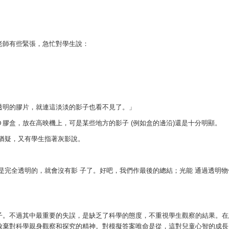
老師有些緊張，急忙對學生說：
透明的膠片，就連這淡淡的影子也看不見了。」
膠盒，放在高映機上，可是某些地方的影子 (例如盒的邊沿)還是十分明顯。
猶疑，又有學生指著灰影說。
是完全透明的，就會沒有影 子了。好吧，我們作最後的總結；光能 通過透明物
子。不過其中最重要的失誤，是缺乏了科學的態度，不重視學生觀察的結果。在
放棄對科學親身觀察和探究的精神。對模擬答案唯命是從，這對兒童心智的成長