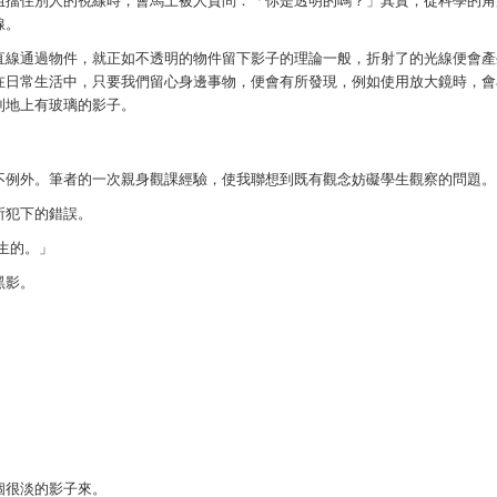
阻擋住別人的視線時，會馬上被人質問：「你是透明的嗎？」其實，從科學的角
線。
直線通過物件，就正如不透明的物件留下影子的理論一般，折射了的光線便會產
在日常生活中，只要我們留心身邊事物，便會有所發現，例如使用放大鏡時，會
到地上有玻璃的影子。
不例外。筆者的一次親身觀課經驗，使我聯想到既有觀念妨礙學生觀察的問題。
所犯下的錯誤。
生的。」
黑影。
個很淡的影子來。