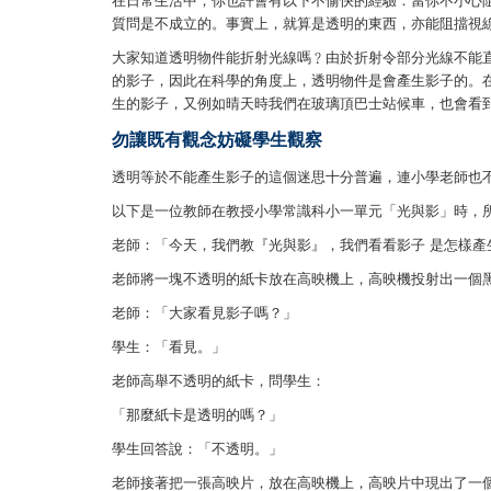
在日常生活中，你也許會有以下不愉快的經驗：當你不小心
質問是不成立的。事實上，就算是透明的東西，亦能阻擋視
大家知道透明物件能折射光線嗎﹖由於折射令部分光線不能
的影子，因此在科學的角度上，透明物件是會產生影子的。
生的影子，又例如晴天時我們在玻璃頂巴士站候車，也會看
勿讓既有觀念妨礙學生觀察
透明等於不能產生影子的這個迷思十分普遍，連小學老師也
以下是一位教師在教授小學常識科小一單元「光與影」時，
老師：「今天，我們教『光與影』，我們看看影子 是怎樣產
老師將一塊不透明的紙卡放在高映機上，高映機投射出一個
老師：「大家看見影子嗎？」
學生：「看見。」
老師高舉不透明的紙卡，問學生：
「那麼紙卡是透明的嗎？」
學生回答說：「不透明。」
老師接著把一張高映片，放在高映機上，高映片中現出了一