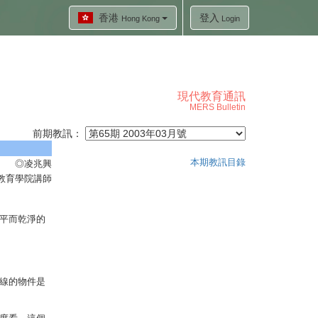
香港
登入
Hong Kong
Login
現代教育通訊
MERS Bulletin
前期教訊：
本期教訊目錄
◎凌兆興
教育學院講師
平而乾淨的
線的物件是