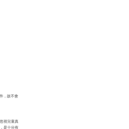
件，故不會
忽視兒童真
，是十分有