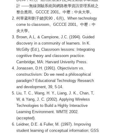
計 ——無線測驗系統與網路教學資訊管理系統之
整合應用。GCCCE 2001。中壢：中央大學。
柯華葳和劉子鍵(民90，6月)。When technology
come to classroom。GCCCE 2001。中壢：中
央大學。
Brown, A.L. & Campione, J.C. (1994). Guided
discovery in a community of learners. In K.
McGilly (Ed.), Classroom lessons: Integrating
cognitive theory and classoom practice.
Cambridge, MA: Harvard Univerity Press.
Jonassen, D.H. (1991). Objectivism vs.
constructivism: Do we need a philosophical
paradigm? Educational Technology Research
and development, 39, 5-14.
Liu, T. C., Wang, H. Y., Liang, J. K., Chan, T,
W, & Yang, J. C. (2002). Applying Wireless
Technologies to Build a Highly Interactive
Learning Environment. WMTE 2002.
(accepted).
Leidner, D.E. & Fuller, M. (1997). Improving
student learning of conceptual information: GSS