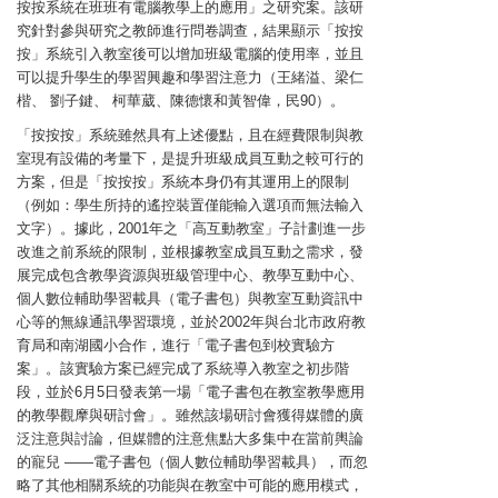
按按系統在班班有電腦教學上的應用」之研究案。該研
究針對參與研究之教師進行問卷調查，結果顯示「按按
按」系統引入教室後可以增加班級電腦的使用率，並且
可以提升學生的學習興趣和學習注意力（王緒溢、梁仁
楷、 劉子鍵、 柯華葳、陳德懷和黃智偉，民90）。
「按按按」系統雖然具有上述優點，且在經費限制與教
室現有設備的考量下，是提升班級成員互動之較可行的
方案，但是「按按按」系統本身仍有其運用上的限制
（例如：學生所持的遙控裝置僅能輸入選項而無法輸入
文字）。據此，2001年之「高互動教室」子計劃進一步
改進之前系統的限制，並根據教室成員互動之需求，發
展完成包含教學資源與班級管理中心、教學互動中心、
個人數位輔助學習載具（電子書包）與教室互動資訊中
心等的無線通訊學習環境，並於2002年與台北市政府教
育局和南湖國小合作，進行「電子書包到校實驗方
案」。該實驗方案已經完成了系統導入教室之初步階
段，並於6月5日發表第一場「電子書包在教室教學應用
的教學觀摩與研討會」。雖然該場研討會獲得媒體的廣
泛注意與討論，但媒體的注意焦點大多集中在當前輿論
的寵兒 ——電子書包（個人數位輔助學習載具），而忽
略了其他相關系統的功能與在教室中可能的應用模式，