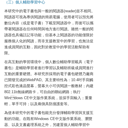
（三）個人輔助學習中心
本研究中的電子書包與一般的閱讀器(reader)並不相同。
閱讀器可視為專供閱讀的簡易電腦，使用者可以預先將
數位內容（或是電子書）下載至閱讀器中，而後可以攜
帶著閱讀器在任何時間與地方進行閱讀。雖然一般的閱
讀器也具備註記等功能，但基本上閱讀器的功能僅限於
服務個人化的閱讀，而非支援教室中的學習，也無法促
進成員間的互動，因此對於教室中的學習活動幫助有
限。
在高互動的學習環境中，個人數位輔助學習載具（電子
書包）是輔助學習者進行學習以及輔助班級成員間進行
互動的重要硬體。本研究所採用的電子書包硬體乃廠商
已開發完成的WebPAD。其主要特性為：10.4吋手寫觸
控式彩色液晶螢幕，螢幕大小可供閱讀一般教材；內建
802.11b無線網路卡，可自由的聯結網路；執行
Windows CE中文版作業系統，並採手寫輸入；重量
輕，單手可持；以及兩側具防撞護套等。
為使本研究中的電子書包能充分發揮輔助學習與支援互
動的功能。在既有Windows CE中文版作業系統、瀏覽
器、以及文書處理系統之外，另建置個人輔助學習中