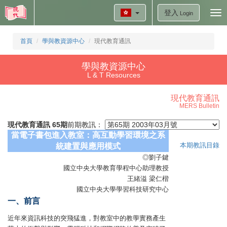
登入
Tog
Login
nav
首頁
學與教資源中心
現代教育通訊
學與教資源中心
L & T Resources
現代教育通訊
MERS Bulletin
現代教育通訊 65期
前期教訊：
當電子書包進入教室：高互動學習環境之系
本期教訊目錄
統建置與應用模式
◎劉子鍵
國立中央大學教育學程中心助理教授
王緒溢 梁仁楷
國立中央大學學習科技研究中心
一、前言
近年來資訊科技的突飛猛進，對教室中的教學實務產生