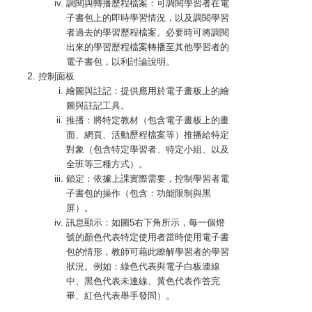
調閱與轉播歷程檔案：可調閱學習者在電
子書包上的即時學習情況，以及調閱學習
者過去的學習歷程檔案。必要時可將調閱
出來的學習歷程檔案轉播至其他學習者的
電子書包，以利討論說明。
控制面板
繪圖與註記：提供應用於電子畫板上的繪
圖與註記工具。
推播：將特定教材（包含電子畫板上的畫
面、網頁、活動歷程檔案等）推播給特定
對象（包含特定學習者、特定小組、以及
全班等三種方式）。
鎖定：依據上課實際需要，控制學習者電
子書包的操作（包含：功能限制與黑
屏）。
訊息顯示：如圖5右下角所示，每一個燈
號的顏色代表特定使用者當時使用電子書
包的情形，教師可藉此瞭解學習者的學習
狀況。例如：綠色代表與電子白板連線
中、黑色代表未連線、黃色代表作答完
畢、紅色代表舉手發問）。