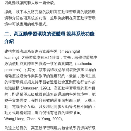
因此難以讓閱聽大眾一窺全貌。
據此，以下本文將完整的說明高互動學習環境的硬體環
境和介紹各項系統的功能，並舉例說明在高互動學習環
境中可以應用的教學模式。
二、高互動學習環境的硬體環 境與系統功能
介紹
建構主義者認為促進有意義學習（meaningful
learning）之學習環境有三項特徵：首先，該學習環境中
必須使用與實際世界脈絡一致的真實問題（authentic
problems）；其次，該學習環境必須能表徵實際世界的
複雜度並避免作業與教學的過度簡約；最後，建構主義
的學習環境必須支持學習者透過社會互動而進行合作的
知識建構 (Jonassen, 1991)。高互動學習環境的基本目
的，即是希望班級成員在該無線通訊的學習情境中，能
視乎實際需要，彈性且有效的運用面對面互動、人機互
動、電腦中介互動、以及群組同步互動等各種不同的互
動方式建構知識，進而促進有意義的學習 (Liu,
Wang,Liang, Chan, & Yang, 2002)。
為達上述目的，高互動學習環境共包含教學資源與班級