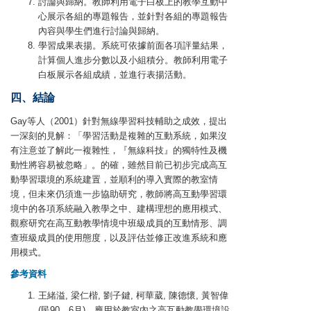
討論與歸納。教師利用電子白板上的教學互動中
心展示各組的專題報告，並針對各組的專題報告
內容與學生們進行討論與歸納。
學習成果表揚。系統可依據前面各項評量結果，
計算個人進步分數以及小組積分。教師利用電子
白板展示各組成績，並進行表揚活動。
四、結論
Gay等人（2001）針對無線學習科技輔助之成效，提出
一深刻的見解：「學習活動是複雜的互動系統，如果沒
有注意並了解此一複雜性，『無線科技』的獨特性及機
動性將容易被忽略」。的確，雖然目前已初步完成高互
動學習環境的系統建置，並順利的導入實際的教室情
境，但未來仍須進一步協助研究，教師將高互動學習環
境中的各項系統融入教學之中、建構理想的應用模式、
觀察研究在高互動教學情境中班級成員的互動情形、調
查班級成員的使用態度，以及評估並修正改進系統和應
用模式。
參考資料
王緒溢, 梁仁楷, 劉子鍵, 柯華葳, 陳德懷, 黃智偉
(民90，6月)。應用於教室內之高互動教學環境設