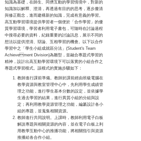
知識為基礎，在師生、同儕互動的學習情境中，對新的
知識加以解釋、澄清，再透過有目的的思考，逐步釐清
與修正觀念，進而建構新的知識，完成有意義的學習。
高互動學習環境提供學習者一個便於「合作學習」的優
質學習環境，學習者利用電子書包，可隨時在討論過程
中搜尋必要的資料，紀錄重要的討論訊息，展示不同的
想法以提供澄清、辯論、互相學習的機會。以下以合作
學習中之「學生小組成就區分法」(Student's Team
Achievement Division)為雛型，並融合專題式學習的
精神，設計出高互動學習環境下可以落實的小組合作之
專題式學習模式。該模式的實施步驟如下：
教師進行課前準備。教師於課前經由班級電腦在
教學資源與教室管理中心中，先利用學生成績管
理之功能，進行學生基本分數的設定，並依據學
生過去學習的結果，進行異質小組的分組與設
定；再利用教學資源管理之功能，編纂設計各小
組的專題，並蒐集相關資源。
教師進行共同說明。上課時，教師利用電子白板
解說專題與相關資源的內容，並在電子白板上利
用教學互動中心的推播功能，將相關指引與資源
推播給各合作小組。