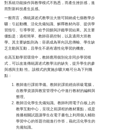
對系統功能操作與教學模式不熟悉，而產生挫折感，進
而對新科技產生反感。
一般而言，傳統講述式教學法大致可歸納成七個教學步
驟：引起動機、活化先備知識、解釋教材內容、提供學
習指引、引導學習、給予回饋與評鑑學習結果。其主要
優點是：過程簡單、教師容易控制，以及適用大班教
學。其主要缺點則為：容易成為單向訊息傳輸、學生缺
乏主動與互動，且學生不易有適性化學習的機會。
在高互動學習環境中，教師應用個別化非同步學習模
式，可以改進傳統講述式教學法的缺失，提升學生的參
與感與主動 性。該模式的實施步驟大略可分為下列幾
點：
教師進行課前準備。教師於課前經由班級電腦，
在教學資源與教室管理中心中進行教材的編輯與
整理。
教師活化學生先備知識。教師利用電子白板上的
教學互動中心，呈現之前課程的教材重點，或是
推播相關試題讓學生在電子書包上利用個人輔助
學習中心的答題功能進行作答，藉此活化學生的
先備知識。