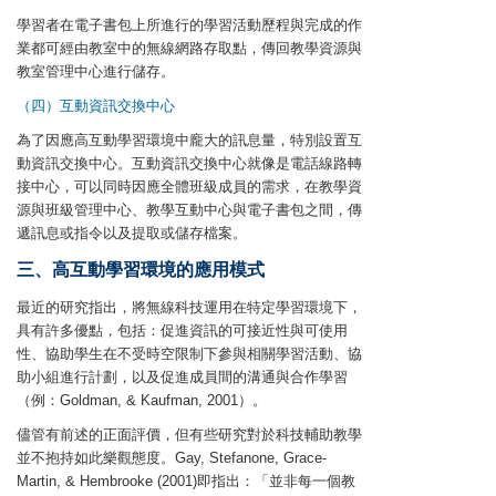
學習者在電子書包上所進行的學習活動歷程與完成的作
業都可經由教室中的無線網路存取點，傳回教學資源與
教室管理中心進行儲存。
（四）互動資訊交換中心
為了因應高互動學習環境中龐大的訊息量，特別設置互
動資訊交換中心。互動資訊交換中心就像是電話線路轉
接中心，可以同時因應全體班級成員的需求，在教學資
源與班級管理中心、教學互動中心與電子書包之間，傳
遞訊息或指令以及提取或儲存檔案。
三、高互動學習環境的應用模式
最近的研究指出，將無線科技運用在特定學習環境下，
具有許多優點，包括：促進資訊的可接近性與可使用
性、協助學生在不受時空限制下參與相關學習活動、協
助小組進行計劃，以及促進成員間的溝通與合作學習
（例：Goldman, & Kaufman, 2001）。
儘管有前述的正面評價，但有些研究對於科技輔助教學
並不抱持如此樂觀態度。Gay, Stefanone, Grace-
Martin, & Hembrooke (2001)即指出：「並非每一個教