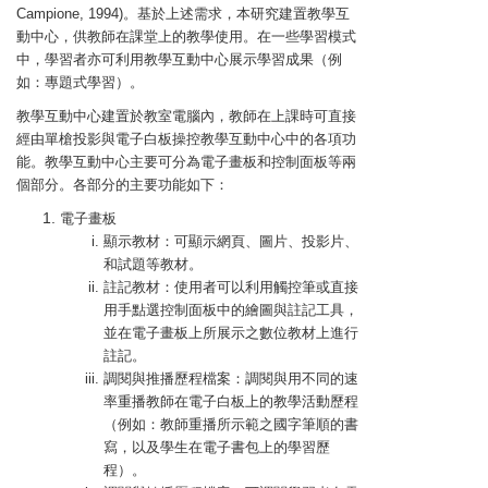
Campione, 1994)。基於上述需求，本研究建置教學互
動中心，供教師在課堂上的教學使用。在一些學習模式
中，學習者亦可利用教學互動中心展示學習成果（例
如：專題式學習）。
教學互動中心建置於教室電腦內，教師在上課時可直接
經由單槍投影與電子白板操控教學互動中心中的各項功
能。教學互動中心主要可分為電子畫板和控制面板等兩
個部分。各部分的主要功能如下：
電子畫板
顯示教材：可顯示網頁、圖片、投影片、
和試題等教材。
註記教材：使用者可以利用觸控筆或直接
用手點選控制面板中的繪圖與註記工具，
並在電子畫板上所展示之數位教材上進行
註記。
調閱與推播歷程檔案：調閱與用不同的速
率重播教師在電子白板上的教學活動歷程
（例如：教師重播所示範之國字筆順的書
寫，以及學生在電子書包上的學習歷
程）。