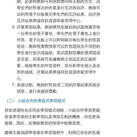
納。必要時教師可利用群體同時互動的方式，請
學生們針對展示的作業進行互評與自評。教師可
以利用電子白板展示學生們的互評結果。自評與
互評結果將儲存於資源班級管理中心。
評量學習結果。教師將預先擬好的試題推播至每
一位學生的電子書包，學生們在電子書包上進行
作答。電子白板上可以即時顯示每位學生的答題
狀況，教師視實際情形可以對答題狀況不理想的
學生進行提示或協助。若試題類型屬於選擇題或
是非題，則系統可依據教師之前設定的正確答
案，檢核學生的作答資料，並分析學生個人及全
班的成績。評量結果將儲存於資源班級管理中
心。
表揚活動。教師針對前述二項的評量結果與進步
情形，進行表揚與獎勵。
（二） 小組合作的專題式學習模式
與前述適性化非同步學習模式相較，小組合作學習更能
促進學習者的主動學習以及增加互動的機會，但也更為
複雜。因此，在傳統教室的情境中較難落實。
建構主義強調學習者在學習過程中，利用已存在的先備