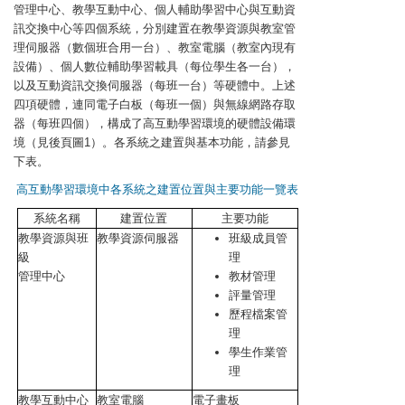
管理中心、教學互動中心、個人輔助學習中心與互動資
訊交換中心等四個系統，分別建置在教學資源與教室管
理伺服器（數個班合用一台）、教室電腦（教室內現有
設備）、個人數位輔助學習載具（每位學生各一台），
以及互動資訊交換伺服器（每班一台）等硬體中。上述
四項硬體，連同電子白板（每班一個）與無線網路存取
器（每班四個），構成了高互動學習環境的硬體設備環
境（見後頁圖1）。各系統之建置與基本功能，請參見
下表。
高互動學習環境中各系統之建置位置與主要功能一覽表
系統名稱
建置位置
主要功能
教學資源與班
教學資源伺服器
班級成員管
級
理
管理中心
教材管理
評量管理
歷程檔案管
理
學生作業管
理
教學互動中心
教室電腦
電子畫板