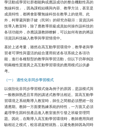
學活動或學習社群都能夠或應該成功的整合機動性高的
無線科技」，因為課程結構與內容、教學方法，甚至是
成員特性，都將會影響無線科技在教學上的使用。此
外，柯華葳與劉子鍵（民90）的研究亦顯示：當資訊科
技導入教室時，除了應教導班級成員如何操作該科技的
各項功能外，亦應該讓教師瞭解，可以如何有效的將該
項資訊科技融入教學與學習情境中。
基於上述考量，雖然在高互動學習環境中，教學者與學
習者可彈性與靈活的組合運用前述各項系統之各項功
能，進行各種類型的教學與學習活動，但以下仍舉例說
明兩種性質迥異之高互動學習環境的應用模式以供參
考。
（一） 適性化非同步學習模式
以個別化非同步學習模式做為例子的原因，是該模式與
一般教師熟悉且常用的講述式教學法相近。當高互動學
習環境之系統剛導入教室時，師生之間都必須歷經一段
適應期。教師一方面要熟練系統的特性，一方面又必須
處理學生因科技產品進入教室後所引發之班級管理問
題。因此，在剛導入高互動學習環境時，教師應用與經
驗相近之模式，較容易駕輕就熟，以避免教師因為同時