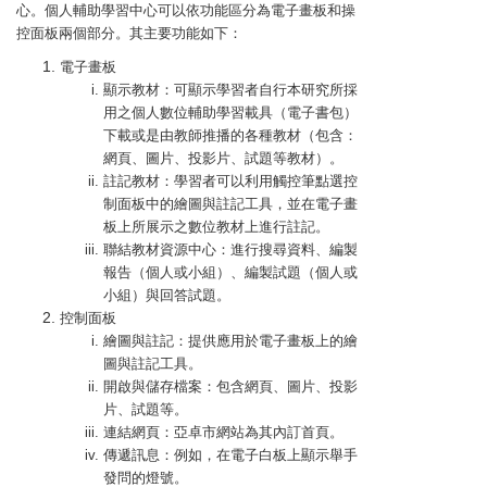
心。個人輔助學習中心可以依功能區分為電子畫板和操
控面板兩個部分。其主要功能如下：
電子畫板
顯示教材：可顯示學習者自行本研究所採
用之個人數位輔助學習載具（電子書包）
下載或是由教師推播的各種教材（包含：
網頁、圖片、投影片、試題等教材）。
註記教材：學習者可以利用觸控筆點選控
制面板中的繪圖與註記工具，並在電子畫
板上所展示之數位教材上進行註記。
聯結教材資源中心：進行搜尋資料、編製
報告（個人或小組）、編製試題（個人或
小組）與回答試題。
控制面板
繪圖與註記：提供應用於電子畫板上的繪
圖與註記工具。
開啟與儲存檔案：包含網頁、圖片、投影
片、試題等。
連結網頁：亞卓市網站為其內訂首頁。
傳遞訊息：例如，在電子白板上顯示舉手
發問的燈號。