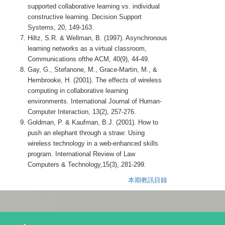
supported collaborative learning vs. individual
constructive learning. Decision Support
Systems, 20, 149-163.
Hiltz, S.R. & Wellman, B. (1997). Asynchronous
learning networks as a virtual classroom,
Communications ofthe ACM, 40(9), 44-49.
Gay, G., Stefanone, M., Grace-Martin, M., &
Hembrooke, H. (2001). The effects of wireless
computing in collaborative learning
environments. International Journal of Human-
Computer Interaction, 13(2), 257-276.
Goldman, P. & Kaufman, B.J. (2001). How to
push an elephant through a straw: Using
wireless technology in a web-enhanced skills
program. International Review of Law
Computers & Technology,15(3), 281-299.
本期教訊目錄
T