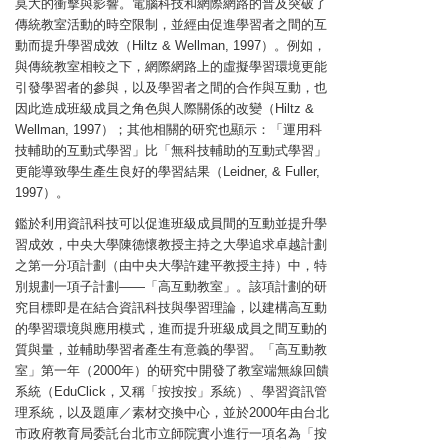
莫大的衝擊與影響。電腦科技和網際網路的普及突破了
傳統教室活動的時空限制，並經由促進學習者之間的互
動而提升學習成效（Hiltz & Wellman, 1997）。例如，
與傳統教室相較之下，網際網路上的虛擬學習環境更能
引發學習者的參與，以及學習者之間的合作與互動，也
因此造成班級成員之角色與人際關係的改變（Hiltz &
Wellman, 1997）；其他相關的研究也顯示：「運用科
技輔助的互動式學習」比「無科技輔助的互動式學習」
更能導致學生產生良好的學習結果（Leidner, & Fuller,
1997）。
鑑於利用資訊科技可以促進班級成員間的互動並提升學
習成效，中央大學陳德懷教授主持之大學追求卓越計劃
之第一分項計劃（由中央大學許建平教授主持）中，特
別規劃一項子計劃——「高互動教室」。該項計劃的研
究目標即是在結合資訊科技與學習理論，以建構高互動
的學習環境與應用模式，進而提升班級成員之間互動的
質與量，並輔助學習者產生有意義的學習。「高互動教
室」第一年（2000年）的研究中開發了教室端無線回饋
系統（EduClick，又稱「按按按」系統）、學習資訊管
理系統，以及題庫／素材交換中心，並於2000年由台北
市政府教育局委託台北市立師院實小進行一項名為「按