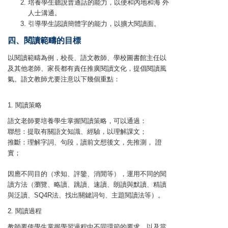
培養學生聽說普通話的能力，以便和內地和海 外
人士溝通。
引導學生認讀簡體字的能力，以擴大閱讀面。
四、閱讀範疇的目標
以閱讀範疇為例，校長、語文教師、學校圖書館主任以
及其他老師、家長都有責任推廣閱讀文化，提倡閱讀風
氣。語文教師尤要注意以下幾個重點：
1. 閱讀策略
語文老師要培養學生掌握閱讀策略，可以通過：
聯想：提取有關語文知識、經驗，以理解課文；
推斷：理解字詞、句段，讀前文想後文，先推測， 證
實；
因應不同目的（求知、評鑒、消閒等），運用不同的閱
讀方法（瀏覽、略讀、跳讀、速讀、朗讀與默讀、精讀
與泛讀、SQ4R法、找出關鍵詞句、主題閱讀法等）。
2. 閱讀過程
教師要使學生掌握學習過程中不同環節的要求，以及當