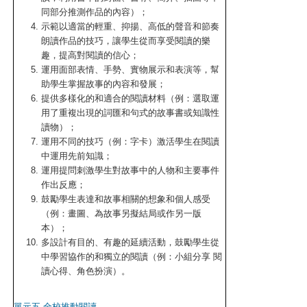
同部分推測作品的內容）；
示範以適當的輕重、抑揚、高低的聲音和節奏
朗讀作品的技巧，讓學生從而享受閱讀的樂
趣，提高對閱讀的信心；
運用面部表情、手勢、實物展示和表演等，幫
助學生掌握故事的內容和發展；
提供多樣化的和適合的閱讀材料（例：選取運
用了重複出現的詞匯和句式的故事書或知識性
讀物）；
運用不同的技巧（例：字卡）激活學生在閱讀
中運用先前知識；
運用提問刺激學生對故事中的人物和主要事件
作出反應；
鼓勵學生表達和故事相關的想象和個人感受
（例：畫圖、為故事另擬結局或作另一版
本）；
多設計有目的、有趣的延續活動，鼓勵學生從
中學習協作的和獨立的閱讀（例：小組分享 閱
讀心得、角色扮演）。
單元五 全校推動閱讀