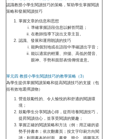
認識教授小學生閱讀技巧的策略，幫助學生掌握閱讀
策略和發展閱讀技巧
掌握文章的信息和思想
準確掌握語段信息以解答問題；
在教師指導下說出文章主旨。
認識、發展和運用朗讀的技巧
能夠個別地或在語段中準確讀出字音；
能以適當的輕重、抑揚、高低的聲音、
眼神、手勢和面部表情傳情達意。
單元四 教授小學生閱讀技巧的教學策略（3）
為學生提供掌握閱讀策略和提高閱讀技巧的支援（包
括有效地選擇讀物）
營造鼓勵性的、令人愉悅的和舒適的閱讀環
境；
鼓勵學生分享閱讀心得，從而培養閱讀技巧，
提昇閱讀信心，並享受閱讀的樂趣；
掌握正確的閱讀策略和方法（例：用正確的姿
勢手持書本；依次翻書頁；按文字印刷方向閱
讀；利用書本的封面、書脊、簡介、插圖等不