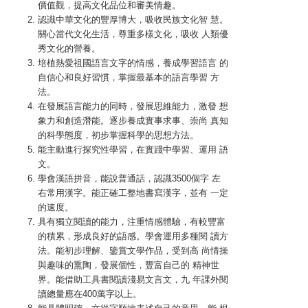
價值觀，提高文化品位和審美情趣。
認識中華文化的豐厚博大，吸收民族文化智 慧。
關心當代文化生活，尊重多樣文化，吸收 人類優
秀文化的營養。
培植熱愛祖國語言文字的情感，養成學習語言 的
自信心和良好習慣，掌握最基本的語言學習 方
法。
在發展語言能力的同時，發展思維能力，激發 想
象力和創造潛能。逐步養成實事求事、崇尚 真知
的科學態度，初步掌握科學的思想方法。
能主動進行探究性學習，在實踐中學習、運用 語
文。
學會漢語拼音，能說普通話，認識3500個字 左
右常用漢字。能正確工整地書寫漢字，並有 一定
的速度。
具有獨立閱讀的能力，注重情感體驗，有較豐富
的積累，形成良好的語感。學會運用多種閱 讀方
法。能初步理解、鑒賞文學作品，受到高 尚情操
與趣味的熏陶，發展個性，豐富自己的 精神世
界。能借助工具書閱讀淺易文言文，九 年課外閱
讀總量應在400萬字以上。