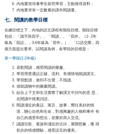
內地重視培養學生探究學習，主動搜尋資料；
內地要求有一定數量的課外閱讀量。
七、閱讀的教學目標
在總目標之下，內地的語文課程有階段目標。階段目標
包括：「識字與寫字」、「閱讀」、「寫作」（1- 2年
級為「寫話」，3-6年級為「習作」）、「口語交際」四
個方面提出要求。以閱讀為例，各學段的目標是：
第一學段(1-2年級)
喜歡閱讀，感受閱讀的樂趣。
學習用普通話正確、流利、有感情地朗讀課文。
學習默讀，做到不出聲，不指讀。
借助讀物中的圖畫閱讀。
結合上下文和生活實際了解課文中詞句的意 思，
在閱讀中積累詞語。
閱讀淺近的童話、寓言、故事，嚮往美好的情
境，關心自然和生命，對感興趣的人物和事件 有
自己的感受和想法，並樂於與人交流。
誦讀兒歌、童謠和淺近的古詩，展開想象，獲 得
初步的情感體驗，感受語言的優美。