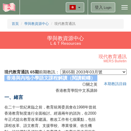
登入
Tog
Login
nav
首頁
學與教資源中心
現代教育通訊
學與教資源中心
L & T Resources
現代教育通訊
MERS Bulletin
現代教育通訊 65期
前期教訊：
香港與內地小學語文課程解讀（閱讀範疇）
本期教訊目錄
◎關之英
香港教育學院中文系講師
一、緒言
在二十一世紀來臨之前，教育統籌委員會在1998年曾就
香港教育制度進行全面檢討。經過兩年的諮詢，在2000
年正式提出教育改革建議。教改工作有七個重點，包括
課程改革、語文教育、支援學校、專業發展、收生機