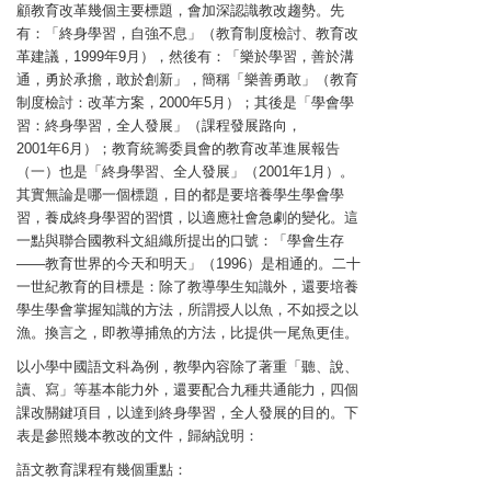
顧教育改革幾個主要標題，會加深認識教改趨勢。先
有：「終身學習，自強不息」（教育制度檢討、教育改
革建議，1999年9月），然後有：「樂於學習，善於溝
通，勇於承擔，敢於創新」，簡稱「樂善勇敢」（教育
制度檢討：改革方案，2000年5月）；其後是「學會學
習：終身學習，全人發展」（課程發展路向，
2001年6月）；教育統籌委員會的教育改革進展報告
（一）也是「終身學習、全人發展」（2001年1月）。
其實無論是哪一個標題，目的都是要培養學生學會學
習，養成終身學習的習慣，以適應社會急劇的變化。這
一點與聯合國教科文組織所提出的口號：「學會生存
——教育世界的今天和明天」（1996）是相通的。二十
一世紀教育的目標是：除了教導學生知識外，還要培養
學生學會掌握知識的方法，所謂授人以魚，不如授之以
漁。換言之，即教導捕魚的方法，比提供一尾魚更佳。
以小學中國語文科為例，教學內容除了著重「聽、說、
讀、寫」等基本能力外，還要配合九種共通能力，四個
課改關鍵項目，以達到終身學習，全人發展的目的。下
表是參照幾本教改的文件，歸納說明：
語文教育課程有幾個重點：