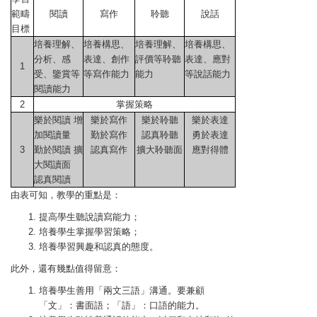
範疇
閱讀
寫作
聆聽
說話
目標
培養理解、
培養構思、
培養理解、
培養構思、
分析、感
表達、創作
評價等聆聽
表達、應對
1
受、鑒賞等
等寫作能力
能力
等說話能力
閱讀能力
2
掌握策略
樂於閱讀 增
樂於寫作
樂於聆聽
樂於表達
加閱讀量
勤於寫作
認真聆聽
勇於表達
3
勤於閱讀 擴
認真寫作
擴大聆聽面
應對得體
大閱讀面
認真閱讀
由表可知，教學的重點是：
提高學生聽說讀寫能力；
培養學生掌握學習策略；
培養學習興趣和認真的態度。
此外，還有幾點值得留意：
培養學生善用「兩文三語」溝通。要兼顧
「文」：書面語；「語」：口語的能力。