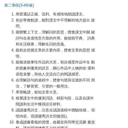
第二學段(3-4年級)
用普通話正確、流利、有感情地朗讀課文。
初步學會默讀，能對課文中不理解的地方提出 疑
問。
能聯繫上下文，理解詞的意思，體會課文中關 鍵
詞句在表達情意方面的作用。能借助字典、 詞典
和生活積累，理解生詞的意義。
能初步把握文章的主要內容，體會文章的思想 感
情。
能複述敘事性作品的大意，初步感受作品中生 動
的形象和優美的語言，關心作品中人物的命 運和
喜怒哀樂，與他人交流自己的閱讀感受。
在理解語句的過程中，體會句號與逗號的不同 用
法，了解冒號、引號的一般用法。
學習略讀，粗知文章大意。
積累課文中的優美詞語、精彩句段，以及在課外
閱讀和生活中獲得語言材料。
誦讀優秀詩文，注意在誦讀過程中體驗情感， 領
悟內容。背誦優秀詩文50篇(段)。
養成讀書看報的習慣，收藏並與同學交流圖 書資