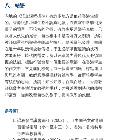
八、結語
內地的《語文課程標準》有許多地方是值得香港借鏡
的。香港很多小學生都不認真朗讀，在教室中常聽到拉
長了的讀音，不恰當的停頓。有許多更是濫竽充數，只
跟著大伙兒的尾音，自己根本不是看著課文朗讀，所以
教師應重視指導學生朗讀的技巧。隨著資訊發達，書籍
在近十年以幾何級數倍增，學生必須掌握速讀的技巧，
才能追得上時代的需要，所以速讀能力是現代人必須掌
握的技能。標點符號也是一個重要的環節，在香港學生
的作文中，常見胡亂標句，或一個逗號到底，標點運用
與思維有關，教師應重視標點符號教學，從而培養學生
有縝密的思維。所謂「知己知彼，百戰百勝」，香港教
師應參考各地語文教學的重點，才可以看到時代的趨勢
和需要，從而改善自己的教學，提高教學的效能。
參考書目
課程發展議會編訂（2002）。《中國語文教育學
習領域指引（小一至中三）》。香港：香港特別
行政區教育署。