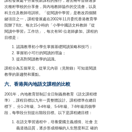
課程發展處十分重視新課程的推行，過去兩年曾辦過多
次種籽學校的分享會，與內地教師協作的交流會，以及
科主任及教師培訓班。「從閱讀中學習」是教改四個關
鍵項目之一，課程發展處在2002年11月委托香港教育學
院辦了8次、每次15小時的「小學中國語文科教師『從
閱讀中學習』工作坊」，每次有90 位老師參加。課程的
目標是：
認識教導初小學生掌握基礎閱讀策略和技巧；
掌握初小可行的閱讀的理論；
提高對閱讀教學的認識。
課程分為五個單元，從單元內容（見附錄）可知道閱讀
教學的新趨勢和重點。
六、香港與內地語文課程的比較
2001年，內地教育部制訂全日制義務教育《語文課程標
準》，課程目標以九年一貫整體設計。課程標準在總目
標下， 分1-2年級、3-4年級、5-6年級、7-8年級四個學
段，每學段分別提出階段目標。以下是課程總目標：
在語文學習過程中，培養愛國主義感情、社會 主
義道德品質，逐步形成積極的人生態度和正 確的