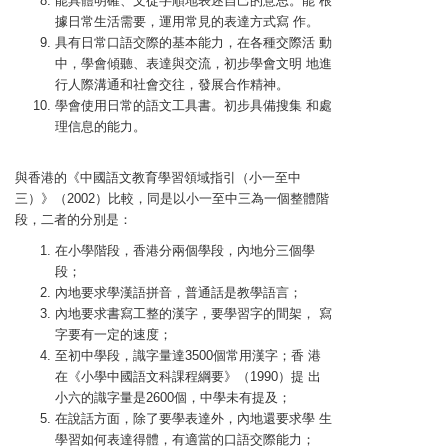
能具體明確、文從字順地表述自己的意思。能 根
據日常生活需要，運用常見的表達方式寫 作。
具有日常口語交際的基本能力，在各種交際活 動
中，學會傾聽、表達與交流，初步學會文明 地進
行人際溝通和社會交往，發展合作精神。
學會使用日常的語文工具書。初步具備搜集 和處
理信息的能力。
與香港的《中國語文教育學習領域指引（小一至中
三）》（2002）比較，同是以小一至中三為一個整體階
段，二者的分別是：
在小學階段，香港分兩個學段，內地分三個學
段；
內地要求學漢語拼音，普通話是教學語言；
內地要求書寫工整的漢字，要學習字的間架， 寫
字要有一定的速度；
至初中學段，識字量達3500個常用漢字；香 港
在《小學中國語文科課程綱要》（1990）提 出
小六的識字量是2600個，中學未有提及；
在說話方面，除了要學表達外，內地還要求學 生
學習如何表達得體，有適當的口語交際能力；