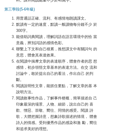
料。課外閱讀總量不少於40萬字。
第三學段(5-6年級)
用普通話正確、流利、有感情地朗讀課文。
默讀有一定的速度，默讀一般讀物每分鐘不少 於
300字。
能借助詞典閱讀，理解詞語在語言環境中的恰 當
意義，辨別詞語的感情色彩。
聯繫上下文和自己積累，推想課文中有關詞句 的
意思，體會其表達效果。
在閱讀中揣摩文章的表達順序，體會作者的思 想
感情，初步領悟文章基本的表達方法。在交 流和
討論中，敢於提出自己的看法，作出自己 的判
斷。
閱讀說明性文章，能抓住要點，了解文章的基 本
說明方法。
閱讀敘事性作品，了解事件梗概，簡單描述自 己
印象最深的場景、人物、細節，說出自己的 喜
歡、憎惡、崇敬、嚮往、同情的感受。閱讀 詩
歌，大體把握詩意，想象詩歌描述的情境， 體會
詩人的情感。受到優秀作品的感染和激 勵，嚮往
和追求美好的理想。