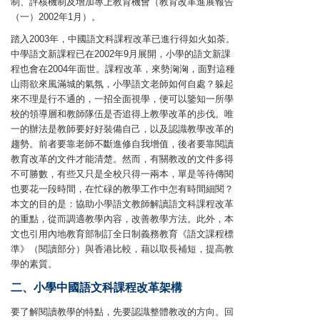
制、評核機制及增加專上教育機會（教育改革進展報告
（一）2002年1月）。
踏入2003年，中國語文科課程改革已進行得如火如荼。
中學語文新課程已在2002年9月展開，小學的語文新課
程也會在2004年面世。課程改革，來勢洶洶，面對這種
山雨欲來風滿城的氣氛，小學語文老師如何自處？躲起
來不理是行不通的，一招全面視學，便可以鑒知一所學
校的領導層和教師隊伍是否追得上教學改革的步伐。唯
一的辦法是教師要好好裝備自己，以及認識教學改革的
趨勢。前者要靠老師不斷進修自我增值，後者要靠閱讀
教育改革的文件才能清楚。然而，有關教改的文件多得
不可勝數，有些又只是全校只得一兩本，單是等待傳閱
也要花一段時間，在忙碌的教學工作中怎有時間細閱？
本文的目的是：協助小學語文教師解讀語文科課程改革
的重點，從而調適教學內容，改善教學方法。此外，本
文也引用內地教育部制訂全日制義務教育《語文課程標
準》（閱讀部分）與香港比較，藉以取長補短，提高教
學的素質。
二、小學中國語文科課程改革架構
要了解閱讀教學的特點，先要認識整體教改的方向。回