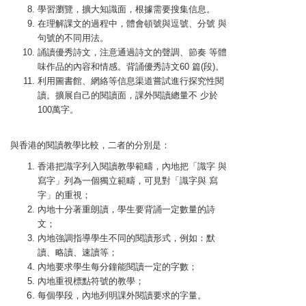
學習瀏覽，擴大知識面，根據需要搜集信息。
在理解課文的過程中，體會頓號與逗號、分號 與
句號的不同用法。
誦讀優秀詩文，注意通過詩文的聲調、節奏 等體
味作品的內容和情感。背誦優秀詩文60 篇(段)。
利用圖書館、網絡等信息渠道嘗試進行探究性閱
讀。擴展自己的閱讀面，課外閱讀總量不 少於
100萬字。
與香港的閱讀教學比較，二者的分別是：
香港把識字列入閱讀教學範疇，內地把「識字 與
寫字」列為一個獨立範疇，可見對「識字與 寫
字」的重視；
內地十分著重朗讀，學生要背誦一定數量的詩
文；
內地強調指導學生不同的閱讀形式，例如：默
讀、略讀、速讀等；
內地要求學生每分鐘能閱讀一定的字數；
內地重視標點符號的教學；
每個學段，內地列明課外閱讀要求的字量。