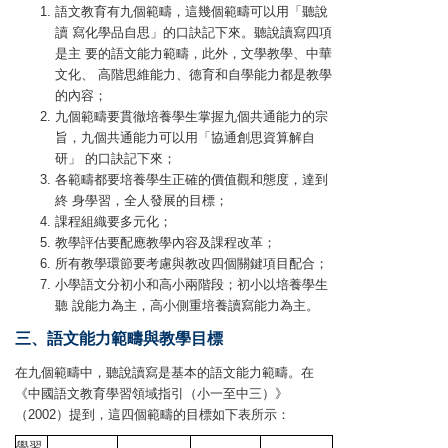
語文教育有九個範疇，這幾個範疇可以用「聽說
讀 寫化學品自思」的口訣記下來。聽說讀寫四項
是主 要的語文能力範疇，此外，文學教學、中華
文化、 高階思維能力、德育和自學能力都是教學
的內容；
九個範疇要貫徹培養學生掌握九個共通能力的宗
旨，九個共通能力可以用「協通創思資算解自
研」 的口訣記下來；
各範疇都要培養學生正確的價值觀和態度，達到
終 身學習，全人發展的目標；
課程組織要多元化；
教學評估要配應教學內容及課程改革；
所有教學環節要考慮與教改四個關鍵項目配合；
小學語文分初小和高小兩階段；初小以培養學生
聽 說能力為主，高小側重培養讀寫能力為主。
三、語文能力範疇與教學目標
在九個範疇中，聽說讀寫是基本的語文能力範疇。在
《中國語文教育學習領域指引（小一至中三）》
（2002）提到，這四個範疇的目標如下表所示：
學習