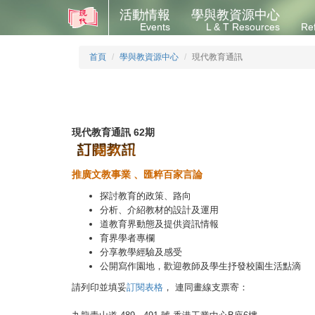
活動情報
學與教資源中心
Events
L & T Resources
Re
首頁
學與教資源中心
現代教育通訊
現代教育通訊 62期
推廣文教事業
、匯粹百家言論
探討教育的政策、路向
分析、介紹教材的設計及運用
道教育界動態及提供資訊情報
育界學者專欄
分享教學經驗及感受
公開寫作園地，歡迎教師及學生抒發校園生活點滴
請列印並填妥
訂閱表格
， 連同畫線支票寄：