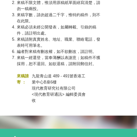
來稿不限文體，惟須用原稿紙單面繕寫清楚，請
勿一稿兩投。
來稿字數，請勿超過二千字，惟特約稿件，則不
在此限。
來稿必須未經公開發表，如屬轉載、引錄的稿
件，請註明出處。
來稿請附真實姓名、地址、職業、聯絡電話，發
表時可用筆名。
編者對來稿有刪改權，如不欲刪改，請註明。
來稿一經選登，當奉薄酬以表謝意；如稿件不獲
採用，恕不退回。如欲退稿，請附回郵信封。
來稿請
九龍青山道 489 - 491號香港工
寄 ：
業中心B座6樓
現代教育研究社有限公司
<現代教育研通訊> 編輯委員會
收
T