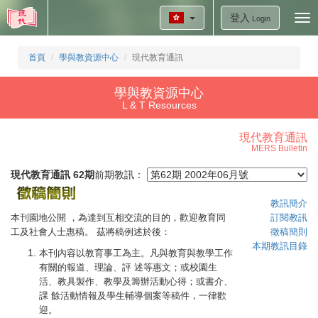
登入
Tog
Login
nav
首頁
學與教資源中心
現代教育通訊
學與教資源中心
L & T Resources
現代教育通訊
MERS Bulletin
現代教育通訊 62期
前期教訊：
教訊簡介
本刊園地公開 ，為達到互相交流的目的，歡迎教育同
訂閱教訊
工及社會人士惠稿。 茲將稿例述於後：
徵稿簡則
本期教訊目錄
本刊內容以教育事工為主。凡與教育與教學工作
有關的報道、理論、評 述等惠文；或校園生
活、教具製作、教學及籌辦活動心得；或書介、
課 餘活動情報及學生輔導個案等稿件，一律歡
迎。