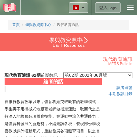
登入
Tog
Login
nav
首頁
學與教資源中心
現代教育通訊
學與教資源中心
L & T Resources
現代教育通訊
MERS Bulletin
現代教育通訊 62期
前期教訊：
編者的話
讀者迴響
本期教訊目錄
自推行教育改革以來，體育科始突破既有的教學模式，
學生再不用機械式地跟著老師做指定運動，取而代之是
較深入地接觸各項體育技能。在運動中滲入共通能力，
是體育科發展的新趨勢，小編走訪各校，發現部份學校
喜歡以課外活動形式，重點發展各項體育項目，以之貫