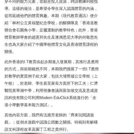
穿不同的能力元素，並願意投入資源，聘請教練到校指
導。這樣的做法，是希望令學生深入認識體育的內涵，
從而延續他們的體育興趣。本期《現代教育通訊》便介
紹「林村公立黃福鑾紀念學校」的醒獅隊及「香港道教
聯合會石圍角小學」足毽運動的教學特色；此外，香港
體育教師學會的趙憲邦先生及澳洲悉尼大學的何敬恩先
生也為大家介紹了中國學校體育文化及香港體育課程的
關係。
此外香港的I.T教育由起步期進入發展期，其推行及應用
的方式，與前期截然不同，本期我們搜羅了一些I.T應用
於教學的實質例子給大家，包括大埔舊墟公立學校（上
午校），於老師、學生甚至家長方面所下的工夫；仁濟
醫院黃華湘中學，利用視像會議與新加坡交流及意成資
訊科技有限公司利用Modern EduClick系統進行的「全
港小學數學基本能力測試」。
其他內容方面，我們有沈惠芳老師的「齊來玩閱讀遊
戲」；從倒水遊戲中認識公因數之關係。特稿則有解構
語文科課程改革及園丁工程之貴州行。