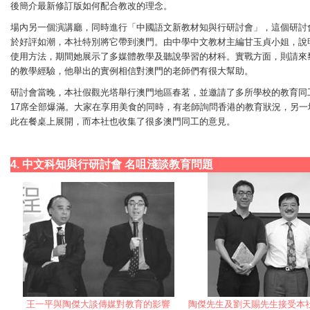
後簡介最新修訂版如何配合教改的理念。
場內另一個演講廳，同時進行「中國語文新教材知與行研討會」，這個研討
於好評如潮，本社特別將它帶到澳門。由中學中文教材主編甘玉貞小姐，說
使用方法，期間她展示了多媒體教學及聽說學習的材科。實戰方面，則請來
的教學經驗，他舉出的實例相信對澳門的老師們有很大幫助。
研討會當晚，本社假觀光塔舉行澳門地區春茗，並邀請了多所學校的教育同
17席全部爆滿。大家在享用美食的同時，有老師詢問香港的教育狀況，另一
此在餐桌上展開，而本社也收集了很多澳門同工的意見。
4. 中文科知與行研討會 名咀淺談教育問題
王一平與陶傑大談傳媒對教育的影響
陶傑先生及劉天賜先生接受本