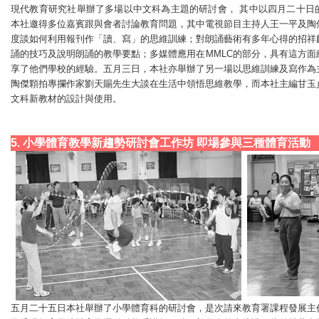
現代教育研究社舉辦了多場以中文科為主題的研討會， 其中以四月二十日
本社邀得多位嘉賓跟與會者討論教育問題，其中電視節目主持人王一平及陶
度談如何利用報刊作「讀、寫」的思維訓練；對朗誦藝術有多年心得的招祥
誦的技巧及說明朗誦的教學要點；多媒體應用在MMLC的部分，具有這方面
享了他們學校的經驗。五月三日，本社亦舉辦了另一場以思維訓練及寫作為
陶傑顆拍專攔作家劉天賜先生大談在生活中領悟思維教學，而本社主編甘玉
文科新教材的設計與使用。
5. 小學體育教學新趨勢研討會工作坊 即場參與三種體育活動
五月二十五日本社舉辦了小學體育科的研討會，是次請來教育署課程發展主