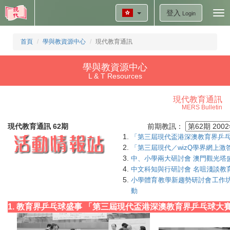
登入
Tog
Login
nav
首頁
學與教資源中心
現代教育通訊
學與教資源中心
L & T Resources
現代教育通訊
MERS Bulletin
現代教育通訊 62期
前期教訊：
「第三屆現代盃港深澳教育界乒
「第三屆現代／wizQ學界網上激
中、小學兩大研討會 澳門觀光塔
中文科知與行研討會 名咀淺談教
小學體育教學新趨勢研討會工作坊
動
1. 教育界乒乓球盛事 「第三屆現代盃港深澳教育界乒乓球大