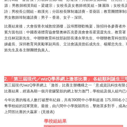
源；男教師精英B組－梁建宗；女校長及女教師精英組－陳麗珠；女校長
詩；男校長公開組－賴漢光；分區校長隊制邀請賽－荃葵區；教育團體隊制
男女教師埠制邀請賽：男子－香港、女子－深圳。
比賽結束後，大會假青衣城敦煌酒樓，設埠際聯歡晚宴，除招待各參賽者外
賓方面包括：中國香港體育協會暨奧林匹克委員會會長霍震霆先生、教育署
主任林冠新先生、中聯辦教育科技部副部長潘永華先生、中聯辦教育科技部
娣處長、深圳教育局黃勵軍副局長、立法會議員曾鈺成先生、楊耀忠先生、
旌先生及各主辦團體負責人。
2. 「第三屆現代／wizQ學界網上激答比賽」 各組順利誕生三
第三屆現代/wizQ學界網上「激答」比賽主辦機構之一「意成資訊科技有
比賽結果，經過為期一個月密鑼緊鼓的網上智力激鬥，學校組及個人組均已
今年比賽的報名人數打破歷年紀錄，共有390間中小學和超過 175,000名
奪學校組的冠軍寶座。最後，由六間中小學脫穎而出，擊敗眾多對手，成為
上問答比賽的大贏家：(見後表)
學校組結果