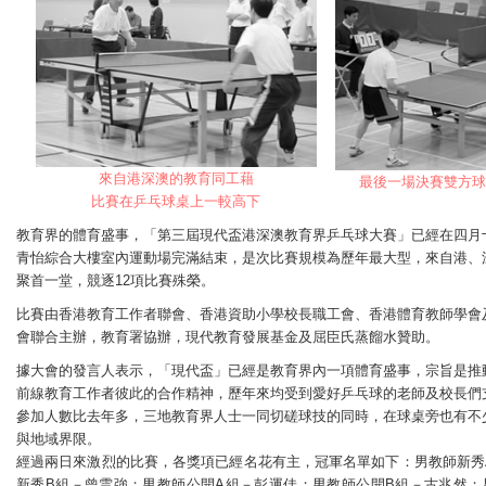
來自港深澳的教育同工藉
最後一場決賽雙方球
比賽在乒乓球桌上一較高下
教育界的體育盛事，「第三屆現代盃港深澳教育界乒乓球大賽」已經在四月
青怡綜合大樓室內運動場完滿結束，是次比賽規模為歷年最大型，來自港、
聚首一堂，競逐12項比賽殊榮。
比賽由香港教育工作者聯會、香港資助小學校長職工會、香港體育教師學會
會聯合主辦，教育署協辦，現代教育發展基金及屈臣氏蒸餾水贊助。
據大會的發言人表示，「現代盃」已經是教育界內一項體育盛事，宗旨是推
前線教育工作者彼此的合作精神，歷年來均受到愛好乒乓球的老師及校長們
參加人數比去年多，三地教育界人士一同切磋球技的同時，在球桌旁也有不
與地域界限。
經過兩日來激烈的比賽，各獎項已經名花有主，冠軍名單如下：男教師新秀
新秀B組－曾雲強；男教師公開A組－彭運佳；男教師公開B組－古兆然；