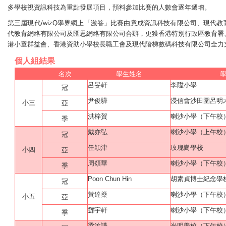
多學校視資訊科技為重點發展項目，預料參加比賽的人數會逐年遞增。
第三屆現代/wizQ學界網上「激答」比賽由意成資訊科技有限公司、現代
代教育網絡有限公司及匯思網絡有限公司合辦，更獲香港特別行政區教育署
港小童群益會、香港資助小學校長職工會及現代階梯數碼科技有限公司全力
個人組結果
名次
學生姓名
呂旻軒
李陞小學
冠
尹俊驊
浸信會沙田圍呂明
小三
亞
洪梓賀
喇沙小學（下午校
季
戴亦弘
喇沙小學（上午校
冠
任穎津
玫瑰崗學校
小四
亞
周頌華
喇沙小學（下午校
季
Poon Chun Hin
胡素貞博士紀念學
冠
黃達燊
喇沙小學（下午校
小五
亞
鄧宇軒
喇沙小學（下午校
季
梁汶謙
光明學校（下午校