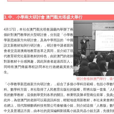
3. 中、小學兩大研討會 澳門觀光塔盛大舉行
4月17日，本社在澳門觀光塔會議廳內舉辦了兩
個針對澳門教學的大型研討會，分別是「小學教
學新思維新方向研討會」及為中學而設的「中國
語文新教材知與行研討會」，研討會中講者跟與
會者交流港澳兩地教育改革之異同，並介紹了現
代教育研究社最新教材的特色，由於澳門的老師
對新教材十分感興趣，因此與會者超過四百人，
同時有澳門傳媒專程訪問本社行政總裁黃旌先
生。
研討會移師澳門舉行，吸
「小學教學新思維新方向研討會」，綜合了多個小學科目範疇，包括小學數
科。數學科方面，本社取得了人民教育出版社的版權，即將出版一套集「人
長的數學教材，這個創舉受到各界的關注。林秉明及陳卓堅兩位前輩，負責
此外，為使澳門的老師可以藉資訊科技，輕鬆地使用新教材，本社未來會將
在網上，現代階梯數碼科技有限公司秦敏儀小姐，則介紹這個「人教版」數
中文及普通話方面，由本社的資深編輯劉禧鳳小姐及尚晶小姐主講，先後剖