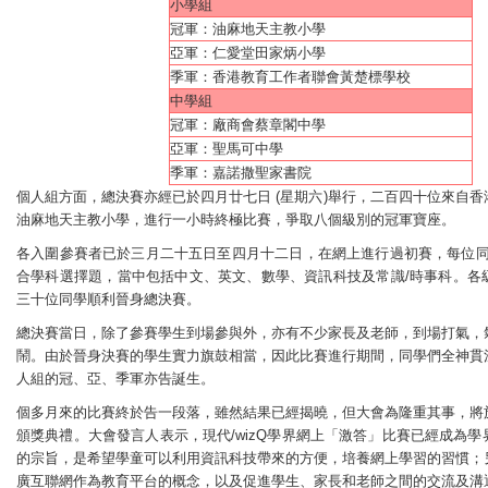
小學組
冠軍：油麻地天主教小學
亞軍：仁愛堂田家炳小學
季軍：香港教育工作者聯會黃楚標學校
中學組
冠軍：廠商會蔡章閣中學
亞軍：聖馬可中學
季軍：嘉諾撒聖家書院
個人組方面，總決賽亦經已於四月廿七日 (星期六)舉行，二百四十位來自
油麻地天主教小學，進行一小時終極比賽，爭取八個級別的冠軍寶座。
各入圍參賽者已於三月二十五日至四月十二日，在網上進行過初賽，每位同學
合學科選擇題，當中包括中文、英文、數學、資訊科技及常識/時事科。各
三十位同學順利晉身總決賽。
總決賽當日，除了參賽學生到場參與外，亦有不少家長及老師，到場打氣，
鬧。由於晉身決賽的學生實力旗鼓相當，因此比賽進行期間，同學們全神貫
人組的冠、亞、季軍亦告誕生。
個多月來的比賽終於告一段落，雖然結果已經揭曉，但大會為隆重其事，將
頒獎典禮。大會發言人表示，現代/wizQ學界網上「激答」比賽已經成為
的宗旨，是希望學童可以利用資訊科技帶來的方便，培養網上學習的習慣；
廣互聯網作為教育平台的概念，以及促進學生、家長和老師之間的交流及溝