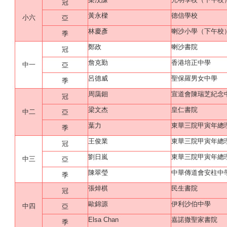
冠
黃永樑
德信學校
小六
亞
林慶彥
喇沙小學（下午校
季
鄭政
喇沙書院
冠
詹克勤
香港培正中學
中一
亞
呂德威
聖保羅男女中學
季
周藹鈿
宣道會陳瑞芝紀念
冠
梁文杰
皇仁書院
中二
亞
葉力
東華三院甲寅年總
季
王俊業
東華三院甲寅年總
冠
劉日嵐
東華三院甲寅年總
中三
亞
陳翠瑩
中華傳道會安柱中
季
張焯棋
民生書院
冠
歐錦源
伊利沙伯中學
中四
亞
Elsa Chan
嘉諾撒聖家書院
季