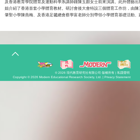
及香港教育學院體育及運動科學系講師鍾陳玉顏女士前來演講。此外體藝出
姐介紹了香港首套小學體育教材。研討會後大會特設三個體育工作坊，由陳
肇聖小學陳燕梅、及香港足毽總會蔡學富老師分別帶領小學體育基礎活動、
T
o
g
g
l
© 2026
現代教育研究社有限公司
·版權所有 |
私隱聲明
e
Copyright © 2026
Modern Educational Research Society, Ltd. |
Privacy Statement
n
a
v
i
g
a
t
i
o
n