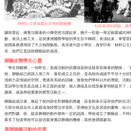
林村公立黃福鑾紀念學校獅藝團
社區表演的經驗，讓
鑼鼓聲起，兩隻沉睡著的小獅突然活躍起來，獅子一眨眼一舉足顯露威武神
數，表演上樁工夫，逗得澳洲國際學校的學生目不轉睛，表演結束，掌聲雷
校開幕典禮增添了不少熱鬧氣氛。表演者均是小學生，身穿印有「林村公立
衣，他們正是該校獅藝組的成員。
獅藝改變學生心靈
「學生與醒獅，一拍即合」負責活動的區國強老師這樣形容兩者的關係，「
校」獅藝組已經踏入第三年，最初成立之目的，是為校內成績平平但十分好
洩精力及情緒的空間，透過有系統的訓練，激發他們學科以外的潛能。活動
受訓學生情意及品德上有正面的改變，個人價值及自我形象更明顯提升了，
擴展，成為學校重要的體育活動之一。
獅藝組成立後，喚起了校內師生對獅藝的興趣，區老師表示這與他們的生活
大部分移居自水上家庭或海陸豐沿岸居民，受傳統文化及習俗的薰陶，自小
他們對鑼、鼓、鈸及舞獅的動作都有一定的認識，學校成立了獅藝組，不時
看見了知道學校可以提供親身嘗試舞獅的機會，當然會踴躍參加。
舉辦獅藝活動的所需