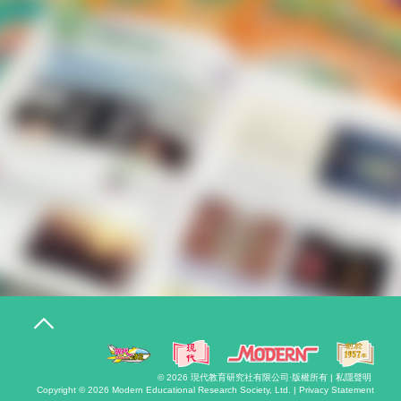
T
o
g
g
l
© 2026
現代教育研究社有限公司
·版權所有 |
私隱聲明
e
Copyright © 2026
Modern Educational Research Society, Ltd. |
Privacy Statement
n