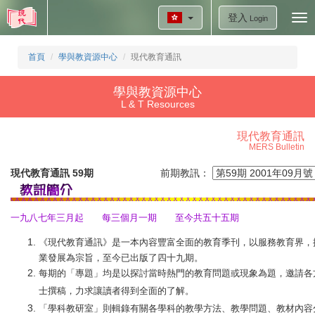
登入
Tog
Login
nav
首頁
學與教資源中心
現代教育通訊
學與教資源中心
L & T Resources
現代教育通訊
MERS Bulletin
現代教育通訊 59期
前期教訊：
一九八七年三月起 每三個月一期 至今共五十五期
《現代教育通訊》是一本內容豐富全面的教育季刊，以服務教育界，
業發展為宗旨，至今已出版了四十九期。
每期的「專題」均是以探討當時熱門的教育問題或現象為題，邀請各
士撰稿，力求讓讀者得到全面的了解。
「學科教研室」則輯錄有關各學科的教學方法、教學問題、教材內容