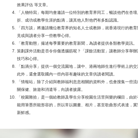
效果評估 等文章。
「人物特寫」每期均會邀請一位特別的教育界同工，暢談他們在杏壇
折、成功或教學生涯的點滴，讓其他人對他們有多點認識。
「四方談」將邀請幾位教育界的知名人士或教師，就香港現行的教育
見或與讀者分享一些教學心得。
「教育動態」撮述每季重要的教育新聞，為讀者提供各類教學資
策劃課外活動是否令你傷透腦筋呢？「課餘活動室」讓教師分享舉辦
技巧和心得。
「點滴分享」提供一個交流園地，讓中、港兩地師生進行學術上的交
此外，還會選取國內一些內容有趣味的文章供讀者閱讀。
「情報站」除了介紹與教師福利息息相關的資料外，也會搜集一些流
關保健、旅遊和消遣等，向讀者披露。
「校園雜拾」是一個給教師及學生分享校園生活苦與樂的欄目，由於
能用筆墨所能形容的，所以常以圖畫、相片，甚至歌曲形式表達，冀
新鮮感。