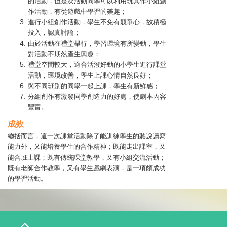
的活動，但是次活動同學可以利用玩具作小組創
作活動，有從遊戲中學習的樂趣；
進行小組創作活動，學生不免有競爭心，故積極
投入，認真討論；
由於活動在禮堂舉行，學習環境有所變動，學生
對活動不期然產生興趣；
禮堂空間較大，適合活潑好動的小學生進行課堂
活動，環境改善，學生上課心情自然良好；
與不同班別的同學一起上課，學生有新鮮感；
分組創作有激發同學創造力的好處，使劇本內容
豐富。
成效
總括而言，這一次課堂活動除了能訓練學生的聽說讀寫
能力外，又能培養學生的合作精神；既能走出課室，又
能合班上課；既有傳統課堂教學，又有小組交流活動；
既有老師合作教學，又有學生戲劇表演，是一項頗成功
的學習活動。
T