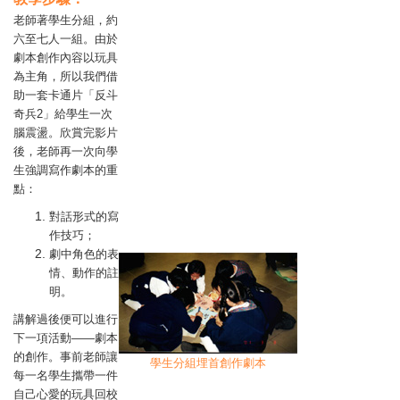
老師著學生分組，約
六至七人一組。由於
劇本創作內容以玩具
為主角，所以我們借
助一套卡通片「反斗
奇兵2」給學生一次
腦震盪。欣賞完影片
後，老師再一次向學
生強調寫作劇本的重
點：
對話形式的寫
作技巧；
劇中角色的表
情、動作的註
明。
講解過後便可以進行
下一項活動——劇本
的創作。事前老師讓
學生分組埋首創作劇本
每一名學生攜帶一件
自己心愛的玩具回校