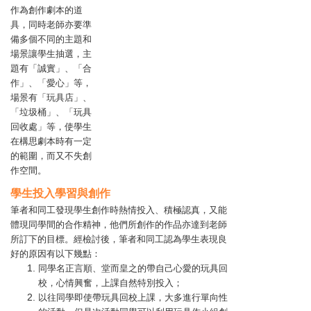
作為創作劇本的道
具，同時老師亦要準
備多個不同的主題和
場景讓學生抽選，主
題有「誠實」、「合
作」、「愛心」等，
場景有「玩具店」、
「垃圾桶」、「玩具
回收處」等，使學生
在構思劇本時有一定
的範圍，而又不失創
作空間。
學生投入學習與創作
筆者和同工發現學生創作時熱情投入、積極認真，又能
體現同學間的合作精神，他們所創作的作品亦達到老師
所訂下的目標。經檢討後，筆者和同工認為學生表現良
好的原因有以下幾點：
同學名正言順、堂而皇之的帶自己心愛的玩具回
校，心情興奮，上課自然特別投入；
以往同學即使帶玩具回校上課，大多進行單向性