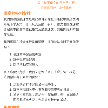
學生堂而皇之的帶自己心愛
的玩具回校，心情興奮
課堂的特別安排
我們要教授的課文是現代教育研究社出版的中國語文四
年級下學期第一冊《玩具店的一夜》。首先老師在課堂
介紹劇本的基本體裁格式及講解課文，然後開始劇本創
作活動。
我們選擇在禮堂進行是項活動，這個做法有以下幾個優
點：
使課堂學習跳出教室；
讓學生有新鮮感；
課堂活動空間較大。
有了這個決定後，我們又想到「合班上課」這一構思。
這個做法有下列幾個優點：
活動的進行不局限於一班學生；
讓不同班別的學生有互相交流學習的機會；
通過小組活動，新組合、新拍檔，學生在創作方
面容易擦出火花，作品會有較佳的成績。
教學步驟：