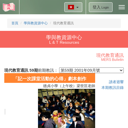
登入
Tog
Login
nav
首頁
學與教資源中心
現代教育通訊
學與教資源中心
L & T Resources
現代教育通訊
MERS Bulletin
現代教育通訊 59期
前期教訊：
「記一次課堂活動的心得」劇本創作
讀者迴響
德貞小學（上午校）梁世匡老師
本期教訊目錄