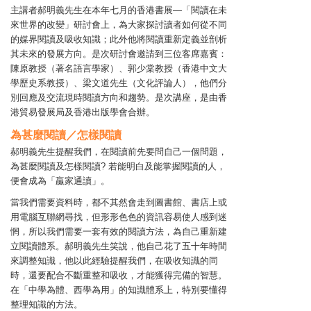
主講者郝明義先生在本年七月的香港書展—「閱讀在未
來世界的改變」研討會上，為大家探討讀者如何從不同
的媒界閱讀及吸收知識；此外他將閱讀重新定義並剖析
其未來的發展方向。是次研討會邀請到三位客席嘉賓：
陳原教授（著名語言學家）、郭少棠教授（香港中文大
學歷史系教授）、梁文道先生（文化評論人），他們分
別回應及交流現時閱讀方向和趨勢。是次講座，是由香
港貿易發展局及香港出版學會合辦。
為甚麼閱讀／怎樣閱讀
郝明義先生提醒我們，在閱讀前先要問自己一個問題，
為甚麼閱讀及怎樣閱讀? 若能明白及能掌握閱讀的人，
便會成為「贏家通讀」。
當我們需要資料時，都不其然會走到圖書館、書店上或
用電腦互聯網尋找，但形形色色的資訊容易使人感到迷
惘，所以我們需要一套有效的閱讀方法，為自己重新建
立閱讀體系。郝明義先生笑說，他自己花了五十年時間
來調整知識，他以此經驗提醒我們，在吸收知識的同
時，還要配合不斷重整和吸收，才能獲得完備的智慧。
在「中學為體、西學為用」的知識體系上，特別要懂得
整理知識的方法。