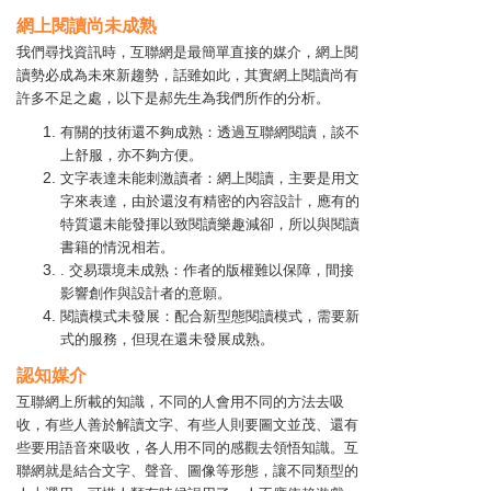
網上閱讀尚未成熟
我們尋找資訊時，互聯網是最簡單直接的媒介，網上閱
讀勢必成為未來新趨勢，話雖如此，其實網上閱讀尚有
許多不足之處，以下是郝先生為我們所作的分析。
有關的技術還不夠成熟：透過互聯網閱讀，談不
上舒服，亦不夠方便。
文字表達未能刺激讀者：網上閱讀，主要是用文
字來表達，由於還沒有精密的內容設計，應有的
特質還未能發揮以致閱讀樂趣減卻，所以與閱讀
書籍的情況相若。
. 交易環境未成熟：作者的版權難以保障，間接
影響創作與設計者的意願。
閱讀模式未發展：配合新型態閱讀模式，需要新
式的服務，但現在還未發展成熟。
認知媒介
互聯網上所載的知識，不同的人會用不同的方法去吸
收，有些人善於解讀文字、有些人則要圖文並茂、還有
些要用語音來吸收，各人用不同的感觀去領悟知識。互
聯網就是結合文字、聲音、圖像等形態，讓不同類型的