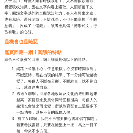
人士選用，可惜人類有時候誤用了。人不應依賴遊戲、
視覺吸收知識，應在文字內容上獲取。人類顛覆了文
字，回歸文字以外的全觀認知能力，令人有興奮之處，
也有風險。過分刺激，不惜耽溺，不但不能掌握「全觀
意義」，反成了「偏觀」，讀者應具備「博學於文，行
己有恥」的心態。
是機會也是險惡
嘉賓回應—網上閱讀的特點
綜合三位嘉賓的回應，網上閱讀具備以下的特點。
網路上並無中心，任意縱橫，亦沒有時間限制，
不斷流轉，現在出現的結果，下一分鐘可能都會
變了。每個人不斷在分裂，不斷綜合，找不到自
己，就會迷失自我。
透過互聯網，世界各地政局及文化的透明度越來
越高，家庭觀念及風俗同時互相感染，每個人的
生活也會隨之而改變，所以教育配套上還要多下
一點功夫，以免不良的風氣入侵。
.有了互聯網，我們不再需要擔心書本儲存問題，
若要尋找書籍，只要在鍵盤上一按，馬上一目了
然，帶來不少方便。