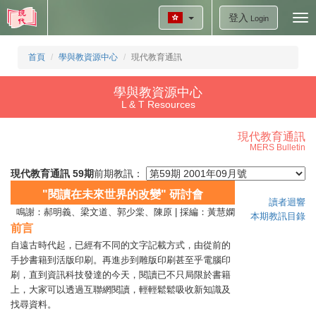
登入
Tog
Login
nav
首頁
學與教資源中心
現代教育通訊
學與教資源中心
L & T Resources
現代教育通訊
MERS Bulletin
現代教育通訊 59期
前期教訊：
"閱讀在未來世界的改變" 研討會
讀者迴響
鳴謝：郝明義、梁文道、郭少棠、陳原 | 採編：黃慧嫻
本期教訊目錄
前言
自遠古時代起，已經有不同的文字記載方式，由從前的
手抄書籍到活版印刷。再進步到雕版印刷甚至乎電腦印
刷，直到資訊科技發達的今天，閱讀已不只局限於書籍
上，大家可以透過互聯網閱讀，輕輕鬆鬆吸收新知識及
找尋資料。