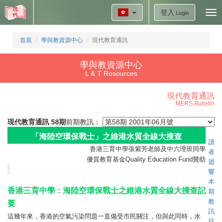
登入
Tog
Login
nav
首頁
學與教資源中心
現代教育通訊
學與教資源中心
L & T Resources
現代教育通訊
MERS Bulletin
現代教育通訊 58期
前期教訊：
「海陸空環保戰士」之維港水質全線大搜查
讀
香港三育中學張紫芳老師及中六理班同學
者
優質教育基金Quality Education Fund贊助
迴
響
本
香港三育中學：海陸空環保戰士之維港水質全線大搜查記
期
教
要
訊
這幾年來，香港的空氣污染問題一直備受市民關注，但與此同時，水
目