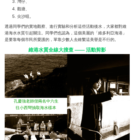
灣仔、
觀塘、
尖沙咀。
透過同學們的實地觀察、進行實驗和分析這些活動後水，大家都對維
港海水水質引起關注。同學們也認為，這個美麗的「維多利亞海港」
是要靠每個市民所愛護的，單靠少數人去維繫這美譽是不行的。
維港水質全線大搜查 —— 活動剪影
孔慶強老師偕兩名中六生
往小西彎抽取海水樣本