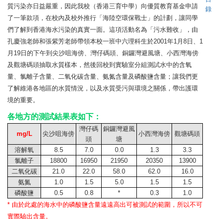
質污染亦日益嚴重，因此我校（香港三育中學）向優質教育基金申請
錄
了一筆款項，在校內及校外推行「海陸空環保戰士」的計劃，讓同學
們了解到香港海水污染的真實一面。這項活動名為「污水難收」，由
孔慶強老師和張紫芳老師帶領本校一班中六理科生於2001年1月8日、1
月19日的下午到尖沙咀海傍、灣仔碼頭、銅鑼灣避風塘、小西灣海傍
及觀塘碼頭抽取水質樣本，然後回校到實驗室分組測試水中的含氧
量、氯離子含量、二氧化碳含量、氨氮含量及磷酸鹽含量；讓我們更
了解維港各地區的水質情況，以及水質受污與環境之關係，帶出護環
境的重要。
各地方的測試結果表如下：
灣仔碼
銅鑼灣避風
mg/L
尖沙咀海傍
小西灣海傍
觀塘碼頭
頭
塘
溶解氧
8.5
7.0
0.0
1.3
3.3
氯離子
18800
16950
21950
20350
13900
二氧化碳
21.0
22.0
58.0
62.0
16.0
氨氮
1.0
1.5
5.0
1.5
1.5
磷酸鹽
0.5
0.8
*
0.3
1.0
* 由於此處的海水中的磷酸鹽含量遠遠高出可被測試的範圍，所以不可
實際驗出含量。