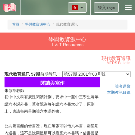
登入
Tog
Login
nav
首頁
學與教資源中心
現代教育通訊
學與教資源中心
L & T Resources
現代教育通訊
MERS Bulletin
現代教育通訊 57期
前期教訊：
閱讀與寫作
讀者迴響
朱啟章教師
本期教訊目錄
初中中文科有廣泛閱讀計劃，要求中一至中三學生每年
讀六本課外書，筆者認為每年讀六本書太少了，原則
上，應該每兩星期讀六本課外書。
公共圖書館的借書證，現在每張可以借六本書，兩星期
內還書，這不是說兩星期可以看完六本書嗎？借書證是