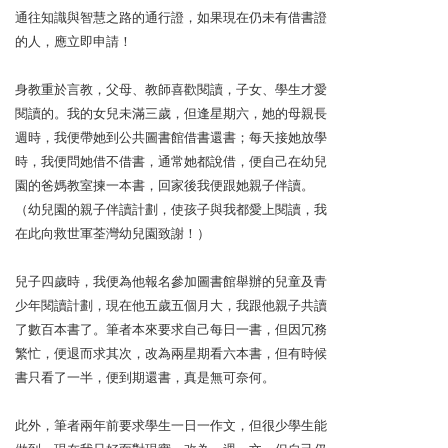
通往知識與智慧之路的通行證，如果現在仍未有借書證
的人，應立即申請！
身教重於言教，父母、教師喜歡閱讀，子女、學生才愛
閱讀的。我的女兒未滿三歲，但逢星期六，她的母親長
週時，我便帶她到公共圖書館借書還書；每天接她放學
時，我便問她借不借書，通常她都說借，便自己在幼兒
園的爸媽教室揀一本書，回家後我便跟她親子伴讀。
（幼兒園的親子伴讀計劃，使孩子與我都愛上閱讀，我
在此向救世軍荃灣幼兒園致謝！）
兒子四歲時，我便為他報名參加圖書館舉辦的兒童及青
少年閱讀計劃，現在他五歲五個月大，我跟他親子共讀
了數百本書了。筆者本來要求自己每日一書，但因冗務
繁忙，便退而求其次，改為兩星期看六本書，但有時候
書只看了一半，便到期還書，真是無可奈何。
此外，筆者兩年前要求學生一日一作文，但很少學生能