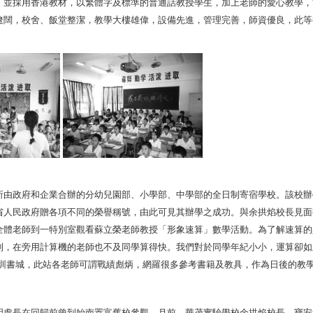
。並採用香港教材，以繁體字及標準的普通話教授學生，加上老師的愛心教學，
遼闊，校舍、飯堂整潔，教學大樓雄偉，設備先進，管理完善，師資優良，此等
所由政府和企業合辦的分幼兒園部、小學部、中學部的全日制寄宿學校。該校辦
省人民政府贈各項不同的榮譽稱號，由此可見其辦學之成功。與余拱焰校長見面
全體老師到一特別室觀看蘇立榮老師教授「形象速算」數學活動。為了解速算的
到，在旁用計算機的老師也不及同學算得快。我們對於同學年紀小小，運算卻如
圳書城，此站各老師可謂戰績彪炳，網羅很多參考書籍及教具，作為日後的教
明處長在回歸前曾到始南置富舊校參觀。月前，華茂實驗學校余拱焰校長、寶安