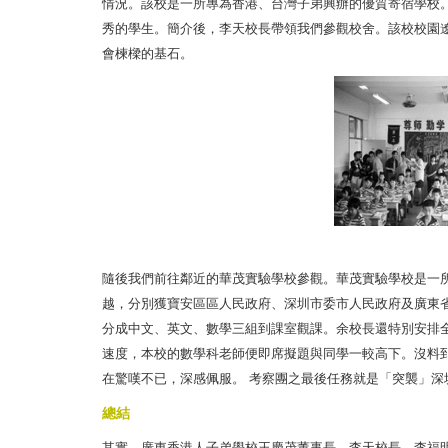
情況。該校是一所專為香港、台灣子弟興辦的優質寄宿學校
秀的學生。簡介後，李天校長帶領我們參觀校舍。該校校園
會楝樑的基石。
隨後我們前往鄰近的華茂實驗學校參觀。華茂實驗學校是一
越，分別獲寶安區區人民政府、深圳市委市人民政府及廣東
分成中文、英文、數學三組到課室觀課。余校長還特別安排
速度，本校的數學科老師便即席擬題與同學一較高下。沒料
在驚嘆不已，深感佩服。
考察團之最後任務就是「突襲」深
總結
其實，廣東香港人子弟學校王慶茂董事長、李天校長、李福