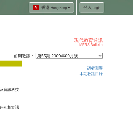
香港
登入
Hong Kong
Login
現代教育通訊
MERS Bulletin
前期教訊：
讀者迴響
本期教訊目錄
及資訊科技
任互相於課