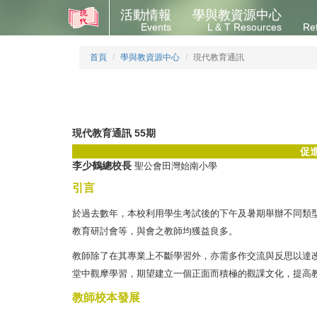
活動情報
學與教資源中心
Events
L & T Resources
Re
首頁
學與教資源中心
現代教育通訊
現代教育通訊 55期
促
李少鶴總校長
聖公會田灣始南小學
引言
於過去數年，本校利用學生考試後的下午及暑期舉辦不同類
教育研討會等，與會之教師均獲益良多。
教師除了在其專業上不斷學習外，亦需多作交流與反思以達
堂中觀摩學習，期望建立一個正面而積極的觀課文化，提高
教師校本發展