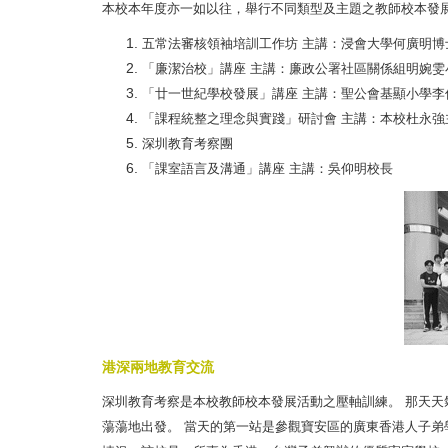
本校本年度亦一如以往，舉行不同類型及主題之教師校本發
五常法審核領袖培訓工作坊 主講：浸會大學何廣明博
「廉潔治校」講座 主講：廉政公署社區關係組明婉雯
「廿一世紀學校發展」講座 主講：聖公會基顯小學李
「課程統整之理念與實踐」研討會 主講：本校杜永強
深圳教育考察團
「課室語言及溝通」講座 主講：吳仰明校長
港深兩地教育交流
深圳教育考察是本校教師校本發展活動之壓軸訓練。 那天
蕩蕩地出發。 當天的第一站是參觀寶安區
的廣東香港人子弟