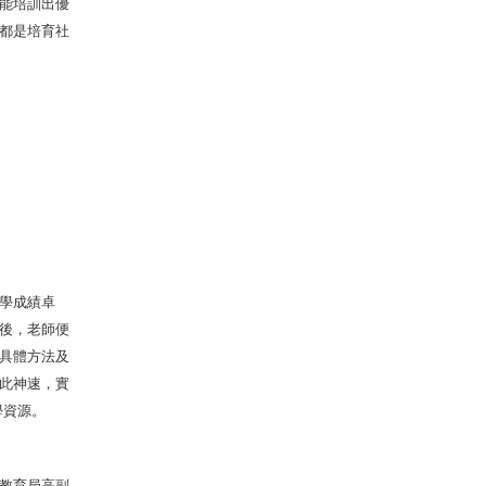
能培訓出優
都是培育社
學成績卓
後，老師便
具體方法及
此神速，實
學資源。
教育局高副