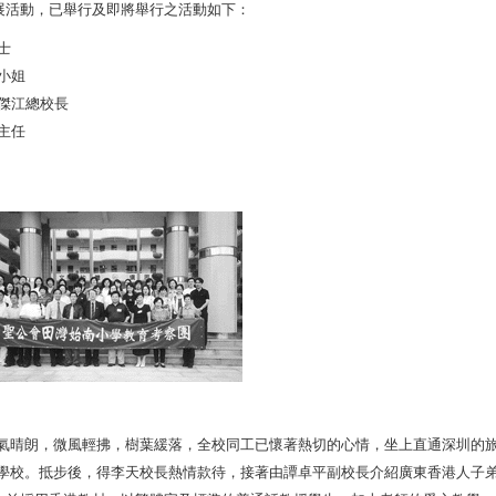
展活動，已舉行及即將舉行之活動如下：
士
小姐
傑江總校長
主任
天氣晴朗，微風輕拂，樹葉緩落，全校同工已懷著熱切的心情，坐上直通深圳的
學校。抵步後，得李天校長熱情款待，接著由譚卓平副校長介紹廣東香港人子