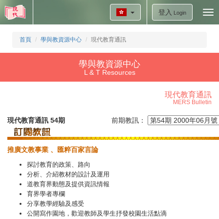
登入
Tog
Login
nav
首頁
學與教資源中心
現代教育通訊
學與教資源中心
L & T Resources
現代教育通訊
MERS Bulletin
現代教育通訊 54期
前期教訊：
推廣文教事業
、匯粹百家言論
探討教育的政策、路向
分析、介紹教材的設計及運用
道教育界動態及提供資訊情報
育界學者專欄
分享教學經驗及感受
公開寫作園地，歡迎教師及學生抒發校園生活點滴