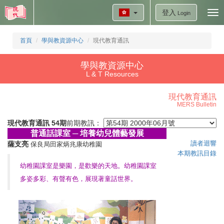
登入
Tog
Login
nav
首頁
學與教資源中心
現代教育通訊
學與教資源中心
L & T Resources
現代教育通訊
MERS Bulletin
現代教育通訊 54期
前期教訊：
普通話課室 ─ 培養幼兒體藝發展
讀者迴響
薩支亮
保良局田家炳兆康幼稚園
本期教訊目錄
幼稚園課室是樂園，是歡樂的天地。幼稚園課室
多姿多彩、有聲有色，展現著童話世界。