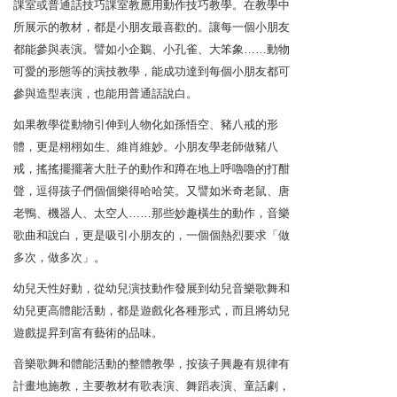
課室或普通話技巧課室教應用動作技巧教學。在教學中
所展示的教材，都是小朋友最喜歡的。讓每一個小朋友
都能參與表演。譬如小企鵝、小孔雀、大笨象……動物
可愛的形態等的演技教學，能成功達到每個小朋友都可
參與造型表演，也能用普通話說白。
如果教學從動物引伸到人物化如孫悟空、豬八戒的形
體，更是栩栩如生、維肖維妙。小朋友學老師做豬八
戒，搖搖擺擺著大肚子的動作和蹲在地上呼嚕嚕的打酣
聲，逗得孩子們個個樂得哈哈笑。又譬如米奇老鼠、唐
老鴨、機器人、太空人……那些妙趣橫生的動作，音樂
歌曲和說白，更是吸引小朋友的，一個個熱烈要求「做
多次，做多次」。
幼兒天性好動，從幼兒演技動作發展到幼兒音樂歌舞和
幼兒更高體能活動，都是遊戲化各種形式，而且將幼兒
遊戲提昇到富有藝術的品味。
音樂歌舞和體能活動的整體教學，按孩子興趣有規律有
計畫地施教，主要教材有歌表演、舞蹈表演、童話劇，