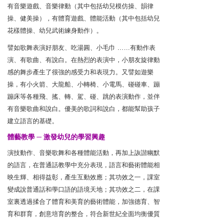
有音樂遊戲、音樂律動（其中包括幼兒模仿操、韻律
操、健美操），有體育遊戲、體能活動（其中包括幼兒
花樣體操、幼兒武術練身動作）。
譬如歌舞表演好朋友、吃湯圓、小毛巾 ……有動作表
演、有歌曲、有說白。在熱烈的表演中，小朋友旋律動
感的舞步產生了很強的感受力和表現力。又譬如遊樂
操，有小火箭、大龍船、小轉椅、小電馬、碰碰車、蹦
蹦床等各種飛、搖、轉、駕、碰、跳的表演動作，並伴
有音樂歌曲和說白。優美的歌詞和說白，都能幫助孩子
建立語言的基礎。
體藝教學 ─ 激發幼兒的學習興趣
演技動作、音樂歌舞和各種體能活動，再加上詼諧幽默
的語言，在普通話教學中充分表現，語言和藝術體能相
映生輝、相得益彰，產生互動效應；其功效之一，課室
變成說普通話和學口語的語境天地；其功效之二，在課
室裏透過揉合了體育和美育的藝術體能，加強德育、智
育和群育，創意培育的整合，符合新世紀全面均衡優質