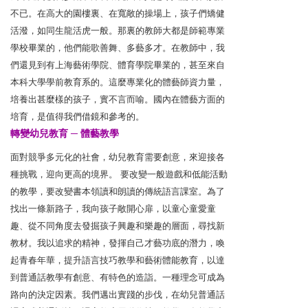
不已。在高大的園樓裏、在寬敞的操場上，孩子們矯健
活潑，如同生龍活虎一般。那裏的教師大都是師範專業
學校畢業的，他們能歌善舞、多藝多才。在教師中，我
們還見到有上海藝術學院、體育學院畢業的，甚至來自
本科大學學前教育系的。這麼專業化的體藝師資力量，
培養出甚麼樣的孩子，實不言而喻。國內在體藝方面的
培育，是值得我們借鏡和參考的。
轉變幼兒教育 ─ 體藝教學
面對競爭多元化的社會，幼兒教育需要創意，來迎接各
種挑戰，迎向更高的境界。 要改變一般遊戲和低能活動
的教學，要改變書本領讀和朗讀的傳統語言課室。為了
找出一條新路子，我向孩子敞開心扉，以童心童愛童
趣、從不同角度去發掘孩子興趣和樂趣的層面，尋找新
教材。我以追求的精神，發揮自己才藝功底的潛力，喚
起青春年華，提升語言技巧教學和藝術體能教育，以達
到普通話教學有創意、有特色的造詣。一種理念可成為
路向的決定因素。我們邁出實踐的步伐，在幼兒普通話