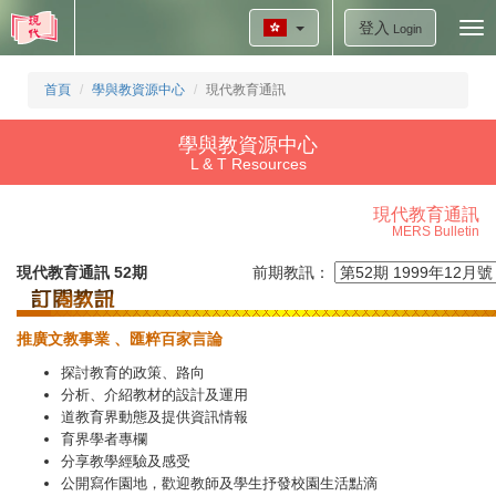
登入
Tog
Login
nav
首頁
學與教資源中心
現代教育通訊
學與教資源中心
L & T Resources
現代教育通訊
MERS Bulletin
現代教育通訊 52期
前期教訊：
推廣文教事業
、匯粹百家言論
探討教育的政策、路向
分析、介紹教材的設計及運用
道教育界動態及提供資訊情報
育界學者專欄
分享教學經驗及感受
公開寫作園地，歡迎教師及學生抒發校園生活點滴