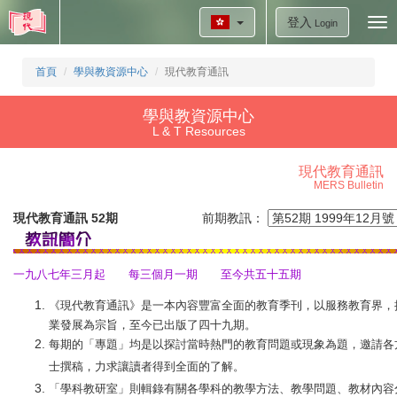
登入
Tog
Login
nav
首頁
學與教資源中心
現代教育通訊
學與教資源中心
L & T Resources
現代教育通訊
MERS Bulletin
現代教育通訊 52期
前期教訊：
一九八七年三月起 每三個月一期 至今共五十五期
《現代教育通訊》是一本內容豐富全面的教育季刊，以服務教育界，
業發展為宗旨，至今已出版了四十九期。
每期的「專題」均是以探討當時熱門的教育問題或現象為題，邀請各
士撰稿，力求讓讀者得到全面的了解。
「學科教研室」則輯錄有關各學科的教學方法、教學問題、教材內容