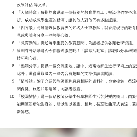
效果評估 等文章。
「人物特寫」每期均會邀請一位特別的教育界同工，暢談他們在杏壇
折、成功或教學生涯的點滴，讓其他人對他們有多點認識。
「四方談」將邀請幾位教育界的知名人士或教師，就香港現行的教育
見或與讀者分享一些教學心得。
「教育動態」撮述每季重要的教育新聞，為讀者提供各類教學資
策劃課外活動是否令你傷透腦筋呢？「課餘活動室」讓教師分享舉辦
技巧和心得。
「點滴分享」提供一個交流園地，讓中、港兩地師生進行學術上的交
此外，還會選取國內一些內容有趣味的文章供讀者閱讀。
「情報站」除了介紹與教師福利息息相關的資料外，也會搜集一些流
關保健、旅遊和消遣等，向讀者披露。
「校園雜拾」是一個給教師及學生分享校園生活苦與樂的欄目，由於
能用筆墨所能形容的，所以常以圖畫、相片，甚至歌曲形式表達，冀
新鮮感。