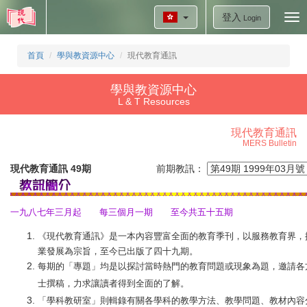
登入
Tog
Login
nav
首頁
學與教資源中心
現代教育通訊
學與教資源中心
L & T Resources
現代教育通訊
MERS Bulletin
現代教育通訊 49期
前期教訊：
一九八七年三月起 每三個月一期 至今共五十五期
《現代教育通訊》是一本內容豐富全面的教育季刊，以服務教育界，
業發展為宗旨，至今已出版了四十九期。
每期的「專題」均是以探討當時熱門的教育問題或現象為題，邀請各
士撰稿，力求讓讀者得到全面的了解。
「學科教研室」則輯錄有關各學科的教學方法、教學問題、教材內容