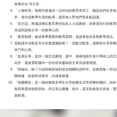
效果評估 等文章。
「人物特寫」每期均會邀請一位特別的教育界同工，暢談他們在杏壇
折、成功或教學生涯的點滴，讓其他人對他們有多點認識。
「四方談」將邀請幾位教育界的知名人士或教師，就香港現行的教育
見或與讀者分享一些教學心得。
「教育動態」撮述每季重要的教育新聞，為讀者提供各類教學資
策劃課外活動是否令你傷透腦筋呢？「課餘活動室」讓教師分享舉辦
技巧和心得。
「點滴分享」提供一個交流園地，讓中、港兩地師生進行學術上的交
此外，還會選取國內一些內容有趣味的文章供讀者閱讀。
「情報站」除了介紹與教師福利息息相關的資料外，也會搜集一些流
關保健、旅遊和消遣等，向讀者披露。
「校園雜拾」是一個給教師及學生分享校園生活苦與樂的欄目，由於
能用筆墨所能形容的，所以常以圖畫、相片，甚至歌曲形式表達，冀
新鮮感。