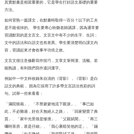
其實默書是相當重要的，它是學生打好語文基礎的重要
方法。
如何背熟一篇課文，在默書時取得一百分？以下的工夫
是不能省掉的。 學生要專心聆聽老師講課，因為通常要
背誦默寫的是文言文。文言文中有不少的生字、生詞；
文中的語法和白語文也有差異。學生要清楚明白課文內
容，背誦起來才會收事半功倍之效。
文言文很注意修辭寫作技巧，文章文筆簡潔、流暢。若
能熟讀，有利我們寫作遣詞運字。
例如中一中文科收錄朱自清的《背影》，《背影》是白
話文的典範， 因為它採用了許多帶文言語法色彩的詞
句。試舉一些來看看：
「滿院狼藉」、「不禁簌簌地流下眼淚」、「事已如
此，不必難過，好在天無絕人之路」、「回家變賣了典
質」、「家中光景很是慘澹」、「父親賦閒」、「再三
囑咐茶房，甚是仔細」、「我心裏暗笑他的迂」、「蹣
跚地」、「向左微傾」、「我趕緊拭了淚」、「我趕緊