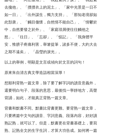
去攙他」、「撲撲衣上的泥土」、「家中光景是一日不
如一日」、「出外謀生，獨力支持」、「那知老境卻如
此頹唐」、「觸目傷懷，自然情不能自己」、「情鬱於
中，自然要發之於外」、「家庭瑣屑便往往觸他之
怒」、「往日」、「忘卻」、「惦記」、「我身體平
安，惟膀子疼痛利害，舉箸提筆，諸多不便，大約大去
之期不遠矣」、「晶瑩的淚光」。
以上的舉例，明顯是文言或傾向於文言的詞句！
原來朱自清古典文學造詣相當深厚！
想順利背熟一篇文章，除了要了解字詞的讀音意義外，
還要明白句子、段落的意思，最後找一寧靜地方，高聲
背誦，如此，才能真正背熟一篇文章。
背書和默書不同。默書比背書更難。要背熟一篇文章，
只要將篇中文句的讀音、字詞意義、段落內容，好好讀
熟記熟，就可以了。但是，默書更在背書基礎上，要寫
熟、記熟全文的生字生詞，才算大功告成。如何將一篇