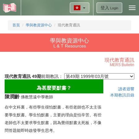
登入
Tog
Login
nav
首頁
學與教資源中心
現代教育通訊
學與教資源中心
L & T Resources
現代教育通訊
MERS Bulletin
現代教育通訊 49期
前期教訊：
為甚麼要默書？
讀者迴響
本期教訊目錄
陳潤齡
佛教慧遠中學教師
在中文科裏，有些學生很怕默書，有些老師也不太主張
要學生默書。學生怕默書，主要的理由是怕辛苦。有些
老師也不太要求學生默書，因為覺得默書太死板，不像
問答題能即時啟發學生思考。