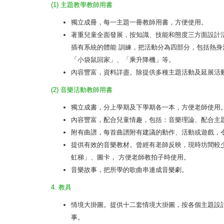
(1) 主題教學教師用書
獨立成冊，每一主題一冊教師用書，方便使用。
著重兒童全面發展，按知識、技能和態度三方面設計
插有系統的體能 訓練，把活動分為四部分，包括熱身
「小袋鼠回家」、「乘升降機」等。
內容豐富，資料詳盡。除提供多種主題活動及延展活
(2) 音樂活動教師用書
獨立成書，分上學期及下學期各一本，方便老師使用
內容豐富，配合兒童情趣，包括：音樂理論、配合主
附有曲譜，每首曲譜附有建議的動作、活動或遊戲，
提供有效的音樂教材。曾經有老師反映，現時坊間較
虹梯」、圖卡， 方便老師教拍子時使用。
音樂故事，把所學的歌曲串連成音樂劇。
4. 教具
情境大掛圖。提供十二套情境大掛圖，按各個主題設
事。