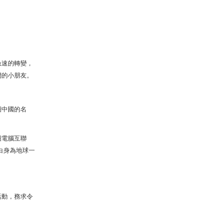
急速的轉變，
們的小朋友。
紹中國的名
紹電腦互聯
白身為地球一
活動，務求令