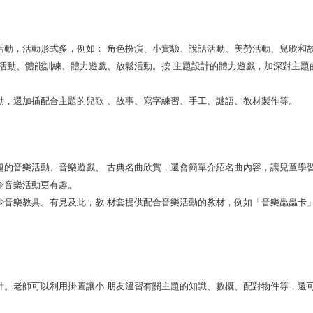
活動，活動形式多，例如： 角色扮演、小實驗、說話活動、美勞活動、兒歌和
活動、體能訓練、體力遊戲、放鬆活動。按 主題設計的體力遊戲，加深對主題
動，還加插配合主題的兒歌 、故事、寫字練習、手工、謎語、教材製作等。
。
題的音樂活動、音樂遊戲、 古典名曲欣賞，還會簡單介紹名曲內容，讓兒童學
令音樂活動更有趣。
少音樂教具。有見及此，教 材套提供配合音樂活動的教材，例如「音樂蟲蟲卡
計。老師可以利用掛圖讓小 朋友溫習有關主題的知識、數概、配對物件等，還