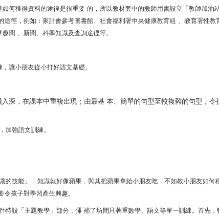
道如何獲得資料的途徑是很重要 的，所以教材套中的教師用書設立「教師加油
的途徑，例如：家計會參考圖書館、社會福利署中央健康教育組 、教育署性教
趣聞 、新聞、科學知識及查詢途徑等。
練，讓小朋友從小打好語文基礎。
入深，在課本中重複出現；由最基 本、簡單的句型至較複雜的句型，令
習，加強語文訓練。
習知識的技能」，知識就好像蘋果，與其把蘋果拿給小朋友吃，不如教小朋友如何
要令孩子對學習產生興趣。
。軟件特設「主題教學」部分，彌 補了坊間只著重數學、語文等單一訓練。首先，