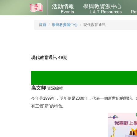
活動情報
學與教資源中心
Events
L & T Resources
Re
首頁
學與教資源中心
現代教育通訊
現代教育通訊 49期
高文卿
資深編輯
今年是1999年，明年便是2000年，代表一個新世紀的開
有三個"新"的特色。