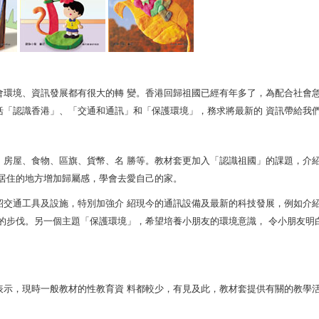
會環境、資訊發展都有很大的轉 變。香港回歸祖國已經有年多了，為配合社會
括「認識香港」、「交通和通訊」和「保護環境」，務求將最新的 資訊帶給我
、房屋、食物、區旗、貨幣、名 勝等。教材套更加入「認識祖國」的課題，介
居住的地方增加歸屬感，學會去愛自己的家。
紹交通工具及設施，特別加強介 紹現今的通訊設備及最新的科技發展，例如介
的步伐。另一個主題「保護環境」，希望培養小朋友的環境意識， 令小朋友明
表示，現時一般教材的性教育資 料都較少，有見及此，教材套提供有關的教學