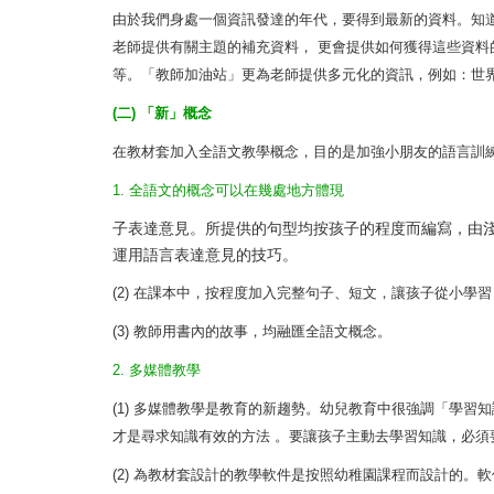
由於我們身處一個資訊發達的年代，要得到最新的資料。知
老師提供有關主題的補充資料， 更會提供如何獲得這些資料
等。「教師加油站」更為老師提供多元化的資訊，例如：世界
(二) 「新」概念
在教材套加入全語文教學概念，目的是加強小朋友的語言訓
1. 全語文的概念可以在幾處地方體現
子表達意見。所提供的句型均按孩子的程度而編寫，由淺
運用語言表達意見的技巧。
(2) 在課本中，按程度加入完整句子、短文，讓孩子從小學
(3) 教師用書內的故事，均融匯全語文概念。
2. 多媒體教學
(1) 多媒體教學是教育的新趨勢。幼兒教育中很強調「學
才是尋求知識有效的方法 。要讓孩子主動去學習知識，必須
(2) 為教材套設計的教學軟件是按照幼稚園課程而設計的