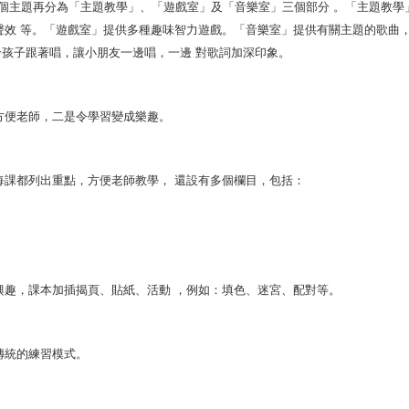
每個主題再分為「主題教學」、「遊戲室」及「音樂室」三個部分 。「主題教學
聲效 等。「遊戲室」提供多種趣味智力遊戲。「音樂室」提供有關主題的歌曲
合孩子跟著唱，讓小朋友一邊唱，一邊 對歌詞加深印象。
方便老師，二是令學習變成樂趣。
每課都列出重點，方便老師教學， 還設有多個欄目，包括：
興趣，課本加插揭頁、貼紙、活動 ，例如：填色、迷宮、配對等。
傳統的練習模式。