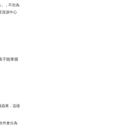
站」，不但為
育資源中心
孩子能掌握
種蘋果，這樣
軟件會分為