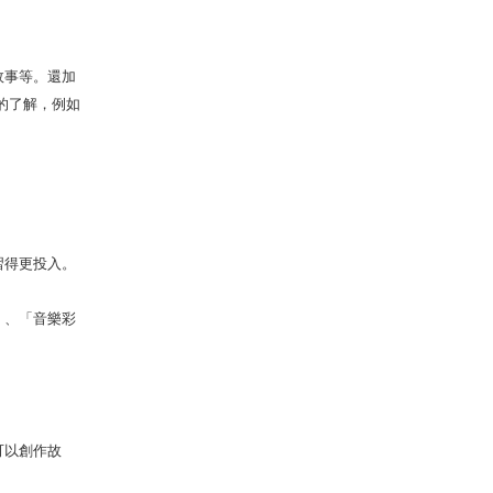
故事等。還加
的了解，例如
習得更投入。
」、「音樂彩
可以創作故