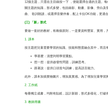
12個主題，只需在主目錄按一下 ，便能選擇合適的主題。
關主題的知識，形式多變，包括錄影、動畫、影像、旁白及
曲、 歌詞朗讀，或選擇音樂伴奏，配上卡拉OK功能，更適
(三) 「新」形式
要做一套好的教材，有兩個原則，一是要資料豐富、實用，
1. 課本
按主題把兒童需要學習的知識、技能和態度融合其中，而且
學甚麼：清楚列明學習重點。
想一想：提供啟發性問題，訓練思考。
跟著說：提供口頭造句訓練，提高語言能力。
此外，課本加插實物圖片，增加真實感。為了增加兒童學習
2. 工作紙
每冊獨立成書，均附有貼紙，設計新穎，形式多樣化，打破
3. 教師用書