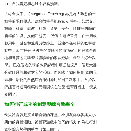
力、自我肯定和思維不容易預測。
「綜合教學」 (Integrated Teaching) 亦是為人熟悉的一
種學前課程模式。綜合教學是把各獨立 學科，如語文、
數學、科學、健教、社會、音樂、美勞、體育等的學前
範疇的知識、技能和態度， 透過主題或單元，在一周或
數周中，融合和連貫於教節上，並連串在相關的教學活
動中；因而把分 科教學的界限和領域衝破，使兒童全面
地和連貫地去學習和體驗新的學習經驗。雖然「綜合教
學」 已在香港的學前教育課程中廣泛被採用，但是大部
分教師只倚賴教材套的活動，而忽略了如何把創 意的元
素和生活化的自然綜合原則應用於日常教學中。至於教
師能否將這兩種獨特元素調較在幼兒 體育課程上，便成
疑問了。
如何推行成功的創意與綜合教學？
幼兒體育課是孩童最喜愛的課堂。小朋友喜歡參與大小
肌肉的身體活動。從體育遊戲中他們的精力 作為推行創
意與綜合教學的藍本（如上圖）。