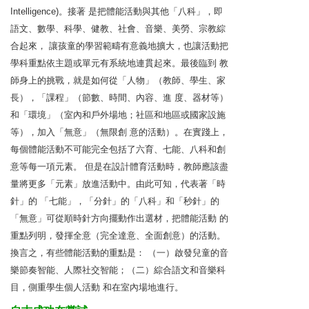
Intelligence)。接著 是把體能活動與其他「八科」，即
語文、數學、科學、健教、社會、音樂、美勞、宗教綜
合起來， 讓孩童的學習範疇有意義地擴大，也讓活動把
學科重點依主題或單元有系統地連貫起來。最後臨到 教
師身上的挑戰，就是如何從「人物」（教師、學生、家
長），「課程」（節數、時間、內容、進 度、器材等）
和「環境」（室內和戶外場地；社區和地區或國家設施
等），加入「無意」（無限創 意的活動）。在實踐上，
每個體能活動不可能完全包括了六育、七能、八科和創
意等每一項元素。 但是在設計體育活動時，教師應該盡
量將更多「元素」放進活動中。由此可知，代表著「時
針」的 「七能」，「分針」的「八科」和「秒針」的
「無意」可從順時針方向擺動作出選材，把體能活動 的
重點列明，發揮全意（完全達意、全面創意）的活動。
換言之，有些體能活動的重點是： （一）啟發兒童的音
樂節奏智能、人際社交智能；（二）綜合語文和音樂科
目，側重學生個人活動 和在室內場地進行。