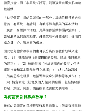
體育技能，而「非系統式體育」則讓孩童自選大肌肉遊
戲活動。
「幼兒體育」是幼兒課程的一部分，其總目標是透過有
意義、有系統、有計劃、有教導和有參與的基本活動
（例如：身體操作活動、用具操作活動和韻律活動），
去發展幼兒的感知動作、身體技能和身體適能；使他們
成為身、心、靈康泰的孩童。
因此幼兒體育教學目的也可以分為四個教育領域來達
成：（1）機能領域（身體機能的發展、體適 能與健康
的建立）；（2）技能領域（神經與肌肉的發展，包括
運動技能和基本動作技巧之掌握）； （3）認知領域
（智能思維之發展，包括運動安全知識和思維操作）；
（4）情意領域（社會及個人 情緒的發展，包括情緒的
抒發、態度、興趣、價值觀和欣賞能力的培養）。
為何需要新挑戰與改革？
雖然幼兒體育的目標很明確和意義重大；但是香港現時