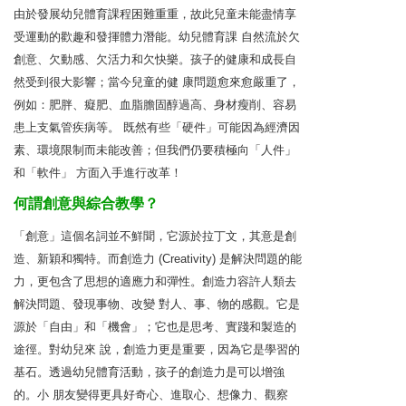
由於發展幼兒體育課程困難重重，故此兒童未能盡情享
受運動的歡趣和發揮體力潛能。幼兒體育課 自然流於欠
創意、欠動感、欠活力和欠快樂。孩子的健康和成長自
然受到很大影響；當今兒童的健 康問題愈來愈嚴重了，
例如：肥胖、癡肥、血脂膽固醇過高、身材瘦削、容易
患上支氣管疾病等。 既然有些「硬件」可能因為經濟因
素、環境限制而未能改善；但我們仍要積極向「人件」
和「軟件」 方面入手進行改革！
何謂創意與綜合教學？
「創意」這個名詞並不鮮聞，它源於拉丁文，其意是創
造、新穎和獨特。而創造力 (Creativity) 是解決問題的能
力，更包含了思想的適應力和彈性。創造力容許人類去
解決問題、發現事物、改變 對人、事、物的感觀。它是
源於「自由」和「機會」；它也是思考、實踐和製造的
途徑。對幼兒來 說，創造力更是重要，因為它是學習的
基石。透過幼兒體育活動，孩子的創造力是可以增強
的。小 朋友變得更具好奇心、進取心、想像力、觀察