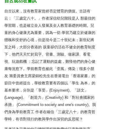
自古成功在嘗試
自古以來，沒有教育家曾經否定體育的價值。古語有
云：「三歲定八十。」作者深信幼兒階段是人 類最佳的
學習期，也是確立全人發展及全人教育基礎的時期。兒
童的身心健康尤為重要，因為一切 學習乃建立於健康的
體魄和安舒的心境，但是現今是二十世紀末；新世紀將
至之時，大部分香港的 孩童卻仍活在不健全的教育制度
下，他們天天忙於寫字、背書、測驗、做家課、看電
視、玩遊戲機 ；忘記了運動的益處，難怪他們的身心健
康每況愈下。學前教育也被此「歪風」傳染；很多小朋
友 籌委員會主席梁錦松先生在香港電台「香港家書」的
節目中曾經提出，學校教育要有四個以「學生 為本」的
基本要求，分別是「享受」(Enjoyment)、「語文」
(Language)、「創造力」(Creativity) 和「對社會國家的
承擔」 (Commitment to society and one's country)。我
們身為學前教育工 作者在確信「三歲定八十」的教育哲
學時，有否對現行的教與學作出深切的反思呢？