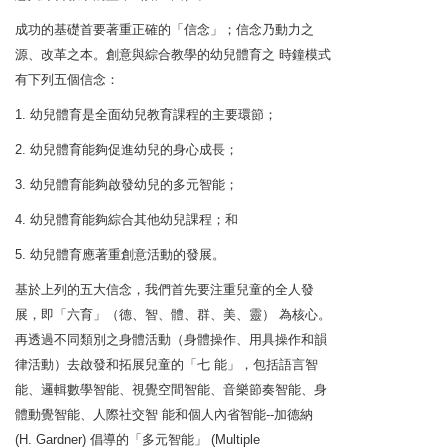
成功的基礎首要著重正確的「信念」；信念乃動力之
源、改革之本。創意與綜合教學的幼兒體育之 時鐘模式
有下列五個信念：
1. 幼兒體育是全面幼兒教育課程的主要環節；
2. 幼兒體育能夠促進幼兒的身心成長；
3. 幼兒體育能夠啟發幼兒的多元智能；
4. 幼兒體育能夠綜合其他幼兒課程；和
5. 幼兒體育應著重創意活動的發展。
基於上列的五大信念，我們首先要注重兒童的全人發
展，即「六育」（德、智、體、群、美、靈） 為核心。
再透過不同類別之身體活動（身體操作、用具操作和韻
律活動）去啟發和拓展兒童的「七 能」，包括語言智
能、邏輯數學智能、視覺空間智能、音樂節奏智能、身
體動覺智能、人際社交智 能和個人內省智能--加德納
(H. Gardner) 倡導的「多元智能」 (Multiple