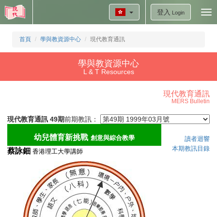
登入
Tog
Login
nav
首頁
學與教資源中心
現代教育通訊
學與教資源中心
L & T Resources
現代教育通訊
MERS Bulletin
現代教育通訊 49期
前期教訊：
幼兒體育新挑戰
創意與綜合教學
讀者迴響
本期教訊目錄
蔡詠鈿
香港理工大學講師