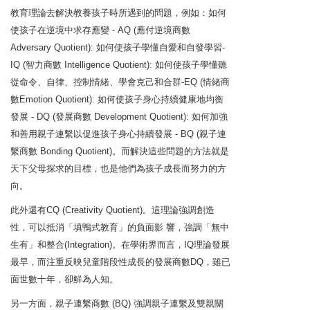
教育理論去解決教養孩子時所遇到的問題，例如：如何
使孩子在逆境中求存應變 - AQ (應付逆境商數
Adversary Quotient): 如何使孩子學懂自愛和自發學習-
IQ (智力商數 Intelligence Quotient): 如何使孩子學懂聽
從命令、自律、控制情緒、學會克己和合群-EQ (情緒商
數Emotion Quotient): 如何使孩子身心持續健康地均衡
發展 - DQ (發展商數 Development Quotient): 如何加強
和善用親子連繫以促進孩子身心持續發展 - BQ (親子連
繫商數 Bonding Quotient)。而解決這些問題的方法就是
天下父母探求的目標，也是他們為孩子成長而努力的方
向。
此外還有CQ (Creativity Quotient)。這理論強調創造
性，可以抵消「填鴨式教育」的負面影 響，強調「無中
生有」和整合(Integration)。在學術界而言，IQ理論發展
最早，而注重反映兒童階段性成長的發展商數DQ，雖已
面世數十年，卻鮮為人知。
另一方面，親子連繫商數 (BQ) 強調親子連繫及雙親關