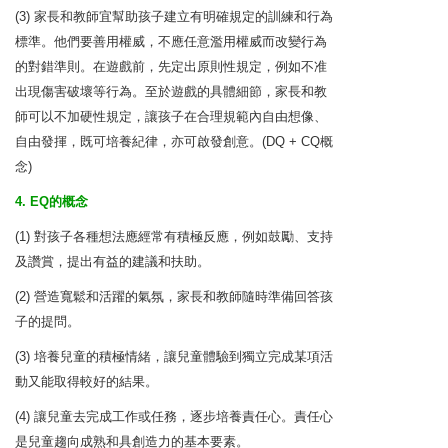
(3) 家長和教師宜幫助孩子建立有明確規定的訓練和行為
標準。他們要善用權威，不應任意濫用權威而改變行為
的對錯準則。在遊戲前，先定出原則性規定，例如不准
出現傷害破壞等行為。至於遊戲的具體細節，家長和教
師可以不加硬性規定，讓孩子在合理規範內自由想像、
自由發揮，既可培養紀律，亦可啟發創意。(DQ + CQ概
念)
4. EQ的概念
(1) 對孩子各種想法應經常有積極反應，例如鼓勵、支持
及讚賞，提出有益的建議和扶助。
(2) 營造寬鬆和活躍的氣氛，家長和教師隨時準備回答孩
子的提問。
(3) 培養兒童的積極情緒，讓兒童體驗到獨立完成某項活
動又能取得較好的結果。
(4) 讓兒童去完成工作或任務，逐步培養責任心。責任心
是兒童趨向成熟和具創造力的基本要素。