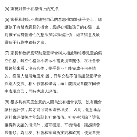
(5) 重視對孩子在感情上的支持。
(6) 家長和教師不應總把自己的意志強加於孩子身上，應
讓孩子有發表意見的機會，應靜心傾聽孩子的心聲，並
對孩子富有創造性的想法加以積極評價，經常留意及欣
賞孩子行為中獨特之處。
(7) 家長和教師應幫助兒童學會與人相處和培養兒童的獨
立性格。獨立性格並不表示不需要朋輩關係。在社會發
展趨勢來看，沒有合作，幾乎是不可能完成任何事情
的。從個人發展角度來 說，日常交往不但能讓兒童學會
與別人交流、相互影響和學習，而且能讓兒童能在同儕
中表現自己，同時也讓人評價。
(8) 很多具有高度創意的人因為沒有機會表現，沒有機會
讓社會評價，其才能可能永遠被埋沒。 因此，創意產品
須社會評價後才能彰顯其社會價值。社交生活除了讓兒
童得到友誼的滋潤外，還可穩定、平衡情緒，讓感情發
展暢順。為朋友、社會和家庭所接納和欣賞，使兒童覺