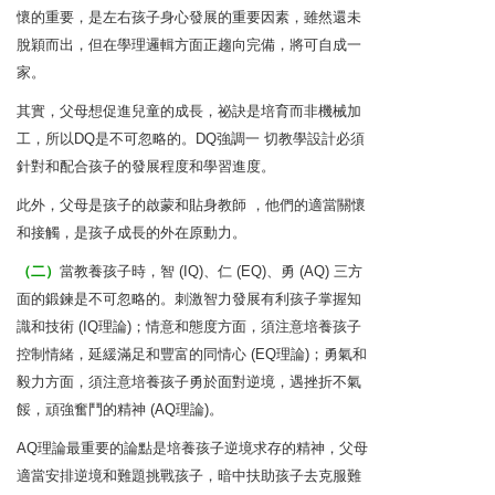
懷的重要，是左右孩子身心發展的重要因素，雖然還未
脫穎而出，但在學理邏輯方面正趨向完備，將可自成一
家。
其實，父母想促進兒童的成長，祕訣是培育而非機械加
工，所以DQ是不可忽略的。DQ強調一 切教學設計必須
針對和配合孩子的發展程度和學習進度。
此外，父母是孩子的啟蒙和貼身教師 ，他們的適當關懷
和接觸，是孩子成長的外在原動力。
（二）
當教養孩子時，智 (IQ)、仁 (EQ)、勇 (AQ) 三方
面的鍛鍊是不可忽略的。刺激智力發展有利孩子掌握知
識和技術 (IQ理論)；情意和態度方面，須注意培養孩子
控制情緒，延緩滿足和豐富的同情心 (EQ理論)；勇氣和
毅力方面，須注意培養孩子勇於面對逆境，遇挫折不氣
餒，頑強奮鬥的精神 (AQ理論)。
AQ理論最重要的論點是培養孩子逆境求存的精神，父母
適當安排逆境和難題挑戰孩子，暗中扶助孩子去克服難