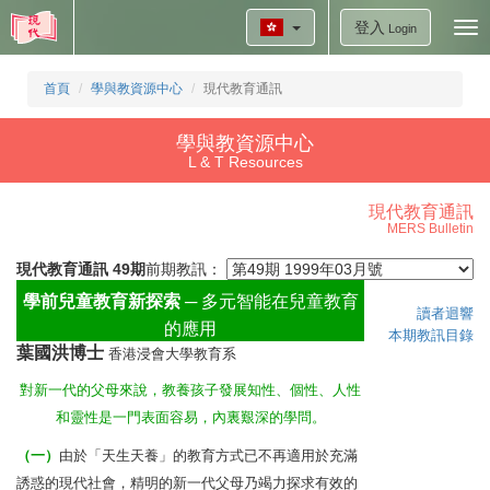
登入
Tog
Login
nav
首頁
學與教資源中心
現代教育通訊
學與教資源中心
L & T Resources
現代教育通訊
MERS Bulletin
現代教育通訊 49期
前期教訊：
學前兒童教育新探索
─ 多元智能在兒童教育
讀者迴響
的應用
本期教訊目錄
葉國洪博士
香港浸會大學教育系
對新一代的父母來說，教養孩子發展知性、個性、人性
和靈性是一門表面容易，內裏艱深的學問。
（一）
由於「天生天養」的教育方式已不再適用於充滿
誘惑的現代社會，精明的新一代父母乃竭力探求有效的