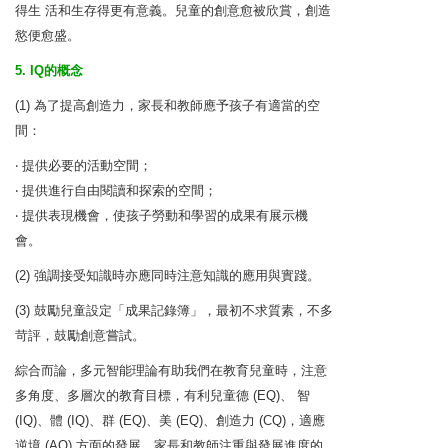
得生 活和生存得更有意義。兒童的創意愈被欣賞，創造
慾便愈盛。
5. IQ的概念
(1) 為了提高創造力，家長和教師應予孩子有適當的空
間：
‧ 提供必要的活動空間；
‧ 提供進行自由閱讀和探索的空間；
‧ 提供表現機會，使孩子勞動和學習的成果有展示機
會。
(2) 強調接受知識時亦應同時注意知識的應用與實踐。
(3) 鼓勵兒童設定「成果記錄簿」，最初不求質素，不多
苛評，鼓勵創意嘗試。
綜合而論，多元智能理論有助我們在教育兒童時，注意
多角度、多層次的教育目標，有利兒童德 (EQ)、 智
(IQ)、體 (IQ)、群 (EQ)、美 (EQ)、創造力 (CQ)，適應
逆境 (AQ) 方面的發展。家長和教師注重與發展進度的