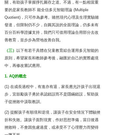
關，有助孩子掌握掙扎圖存之道。不過，有一點相當重
要的是家長教師不 能全信多元智能理論 (Multiple
Quotient)，只可作為參考。雖然現代心理及生理實驗雖
發達，但限制仍不少，自圓其說的全面理論，仍多未有
百分百科學證據支持，我們只可借用理論合用部分去改
善教育，並步步為營地改善自我。
（三）
以下有若干具體在兒童教育綜合運用多元智能的
原則，希望家長和教師參考後，融匯於自己的實際處境
中，再修改嘗試應用。
1. AQ的概念
(1) 在成長過程中，有進亦有退，家長應允許孩子出現退
步，宜鼓勵孩子勇於承認錯誤而不是隱瞞錯誤，幫助孩
子從挫敗中汲取教訓。
(2) 提醒孩子有順境和逆境，讓孩子在安全情況下體驗挫
折和失敗。讓孩子面對現實，作好思想準備，當日後遇
挫敗時，不會因焦慮過度，或承受不了心理壓力而變得
一蹶不振。