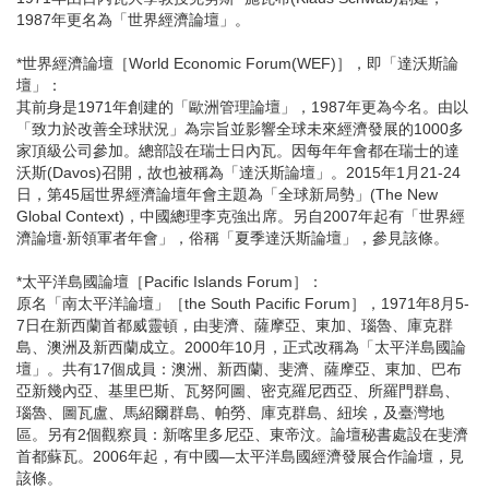
1987年更名為「世界經濟論壇」。
*世界經濟論壇［World Economic Forum(WEF)］，即「達沃斯論
壇」：
其前身是1971年創建的「歐洲管理論壇」，1987年更為今名。由以
「致力於改善全球狀況」為宗旨並影響全球未來經濟發展的1000多
家頂級公司參加。總部設在瑞士日內瓦。因每年年會都在瑞士的達
沃斯(Davos)召開，故也被稱為「達沃斯論壇」。2015年1月21-24
日，第45屆世界經濟論壇年會主題為「全球新局勢」(The New
Global Context)，中國總理李克強出席。另自2007年起有「世界經
濟論壇‧新領軍者年會」，俗稱「夏季達沃斯論壇」，參見該條。
*太平洋島國論壇［Pacific Islands Forum］：
原名「南太平洋論壇」［the South Pacific Forum］，1971年8月5-
7日在新西蘭首都威靈頓，由斐濟、薩摩亞、東加、瑙魯、庫克群
島、澳洲及新西蘭成立。2000年10月，正式改稱為「太平洋島國論
壇」。共有17個成員：澳洲、新西蘭、斐濟、薩摩亞、東加、巴布
亞新幾內亞、基里巴斯、瓦努阿圖、密克羅尼西亞、所羅門群島、
瑙魯、圖瓦盧、馬紹爾群島、帕勞、庫克群島、紐埃，及臺灣地
區。另有2個觀察員：新喀里多尼亞、東帝汶。論壇秘書處設在斐濟
首都蘇瓦。2006年起，有中國—太平洋島國經濟發展合作論壇，見
該條。