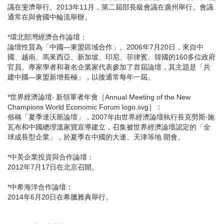
議在斐濟舉行。2013年11月，第二屆部長級會議在廣州舉行。會議
通常在與會國中輪流舉辦。
*環北部灣經濟合作論壇：
論壇性質為「中國—東盟區域合作」。2006年7月20日，來自中
國、越南、馬來西亞、新加坡、印尼、菲律賓、韓國的160多位政府
官員、專家學者和著名企業家代表參加了首屆論壇，其主題是「共
建中國—東盟新增長極」，以後通常每年一屆。
*世界經濟論壇‧ 新領軍者年會［Annual Meeting of the New
Champions World Economic Forum logo.svg］：
俗稱「夏季達沃斯論壇」，2007年由世界經濟論壇執行長克勞斯‧施
瓦布和中國總理溫家寶宣導建立，召集被世界經濟論壇認定的「全
球成長型企業」，於夏季在中國的大連、天津等地 開會。
*中美企業投資與合作論壇：
2012年7月17日在北京召開。
*中希海洋合作論壇：
2014年6月20日在希臘雅典舉行。