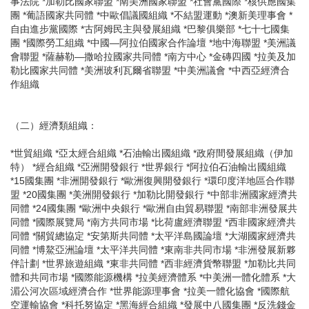
事法院 *加勒比國家聯盟 *南美洲國家聯盟 *社會黨國際 *核供應國集
團 *葡語國家共同體 *中歐倡議國組織 *不結盟運動 *澳新美理事會 *
自由進步黨國際 *古阿姆民主與發展組織 *巴黎俱樂部 *七十七國集
團 *國際勞工組織 *中國—阿拉伯國家合作論壇 *地中海聯盟 *美洲議
會聯盟 *薩赫勒—撒哈拉國家共同體 *南方中心 *金磚四國 *拉美及加
勒比國家共同體 *美洲玻利瓦爾省聯盟 *中美洲議會 *中西亞經濟合
作組織
（二）經濟類組織：
*世貿組織 *亞太經合組織 *石油輸出國組織 *政府間發展組織（伊加
特） *經合組織 *亞洲開發銀行 *世界銀行 *阿拉伯石油輸出國組織
*15國集團 *非洲開發銀行 *歐洲復興開發銀行 *環印度洋地區合作聯
盟 *20國集團 *美洲開發銀行 *加勒比開發銀行 *中部非洲國家經濟共
同體 *24國集團 *歐洲中央銀行 *歐洲自由貿易聯盟 *南部非洲發展共
同體 *國際展覽局 *南方共同市場 *比荷盧經濟聯盟 *西非國家經濟共
同體 *關貿總協定 *安第斯共同體 *太平洋島國論壇 *大湖國家經濟共
同體 *博鰲亞洲論壇 *太平洋共同體 *東南非共同市場 *非洲發展新夥
伴計劃 *世界旅遊組織 *東非共同體 *西非經濟貨幣聯盟 *加勒比共同
體和共同市場 *國際能源機構 *拉美經濟體系 *中美洲一體化體系 *大
湄公河次區域經濟合作 *世界能源理事會 *拉美一體化協會 *國際航
空運輸協會 *科托努協定 *黑海經合組織 *發展中八國集團 *反洗錢金