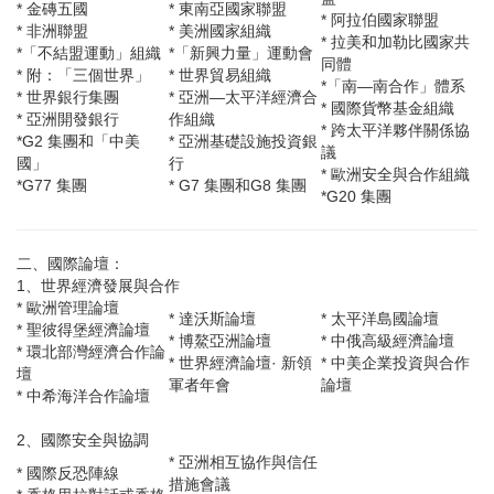
* 金磚五國
* 東南亞國家聯盟
* 阿拉伯國家聯盟
* 非洲聯盟
* 美洲國家組織
* 拉美和加勒比國家共
*「不結盟運動」組織
*「新興力量」運動會
同體
* 附：「三個世界」
* 世界貿易組織
*「南—南合作」體系
* 世界銀行集團
* 亞洲—太平洋經濟合
* 國際貨幣基金組織
* 亞洲開發銀行
作組織
* 跨太平洋夥伴關係協
*G2 集團和「中美
* 亞洲基礎設施投資銀
議
國」
行
* 歐洲安全與合作組織
*G77 集團
* G7 集團和G8 集團
*G20 集團
二、國際論壇：
1、世界經濟發展與合作
* 歐洲管理論壇
* 達沃斯論壇
* 太平洋島國論壇
* 聖彼得堡經濟論壇
* 博鰲亞洲論壇
* 中俄高級經濟論壇
* 環北部灣經濟合作論
* 世界經濟論壇· 新領
* 中美企業投資與合作
壇
軍者年會
論壇
* 中希海洋合作論壇
2、國際安全與協調
* 亞洲相互協作與信任
* 國際反恐陣線
措施會議