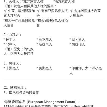
1、黃種人：*北方蒙古人種 *南方蒙古人種
〔附〕黃色人種與其他人種的混合：
*在中亞、歐洲與高加
*在東南亞與馬來人混
*在大洋洲與澳大利亞
索人種混合
合
人種混合
*在太平洋諸島與矮黑
*在美洲與棕色人種混
人混合
合
2、白種人：
* 拉丁人
* 薩克森人
* 日耳曼人
* 北歐人
* 斯拉夫人
* 阿拉伯人
〔附〕歷史上的匈奴
人、突厥人先後西遷
3、黑種人：
* 非洲黑人
* 美洲黑人
* 印度洋、太平洋小黑
人
二、國際論壇：
1、世界經濟發展與合作
*歐洲管理論壇［European Management Forum］：
1971年由日內瓦大學教授克勞斯· 施瓦布(Klaus Schwab)創建，