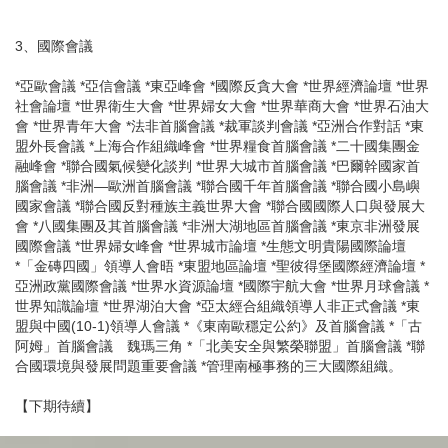
3、國際會議
*亞歐會議 *亞信會議 *東亞峰會 *國際反貪大會 *世界經濟論壇 *世界
社會論壇 *世界衛生大會 *世界婦女大會 *世界華商大會 *世界石油大
會 *世界青年大會 *法非首腦會議 *裁軍談判會議 *亞洲合作對話 *東
盟外長會議 *上海合作組織峰會 *世界糧食首腦會議 *二十國集團金
融峰會 *聯合國氣候變化談判 *世界大城市首腦會議 *巴爾幹國家首
腦會議 *非洲—歐洲首腦會議 *聯合國千年首腦會議 *聯合國小島嶼
國家會議 *聯合國反對種族主義世界大會 *聯合國國際人口與發展大
會 *八國集團及其首腦會議 *非洲大湖地區首腦會議 *東京非洲發展
國際會議 *世界婦女峰會 *世界城市論壇 *生態文明貴陽國際論壇
*「金磚四國」領導人會晤 *東盟地區論壇 *聖彼得堡國際經濟論壇 *
亞洲政黨國際會議 *世界水資源論壇 *國際宇航大會 *世界月球會議 *
世界知識論壇 *世界湖泊大會 *亞太經合組織領導人非正式會議 *東
盟與中國(10-1)領導人會議 *《東南歐穩定公約》及首腦會議 *「古
阿姆」首腦會議 魏瑪三角 *「北美安全與繁榮聯盟」首腦會議 *聯
合國環境與發展問題重要會議 *管理南極事務的三大國際組織。
【下期待續】