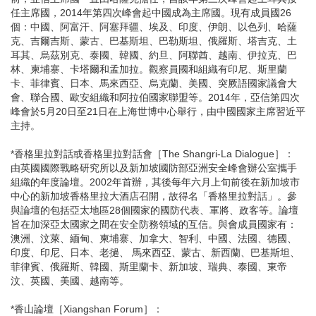
任主席國，2014年第四次峰會起中國成為主席國。現有成員國26
個：中國、阿富汗、阿塞拜疆、埃及、印度、伊朗、以色列、哈薩
克、吉爾吉斯、蒙古、巴基斯坦、巴勒斯坦、俄羅斯、塔吉克、土
耳其、烏茲別克、泰國、韓國、約旦、阿聯酋、越南、伊拉克、巴
林、柬埔寨、卡塔爾和孟加拉。觀察員國和組織有印尼、斯里蘭
卡、菲律賓、日本、馬來西亞、烏克蘭、美國、突厥語國家議會大
會、聯合國、歐安組織和阿拉伯國家聯盟等。2014年，亞信第四次
峰會於5月20日至21日在上海世博中心舉行，由中國國家主席習近平
主持。
*香格里拉對話或香格里拉對話會［The Shangri-La Dialogue］：
由英國國際戰略研究所以及新加坡國防部亞洲安全峰會辦公室攜手
組織的年度論壇。2002年首辦，其後每年六月上旬前後在新加坡市
中心的新加坡香格里拉大酒店召開，故得名「香格里拉對話」。參
與論壇的包括亞太地區28個國家的國防代表、軍將、政客等。論壇
旨在加深亞太國家之間在安全防務領域的互信。與會成員國家有：
澳洲、汶萊、緬甸、柬埔寨、加拿大、智利、中國、法國、德國、
印度、印尼、日本、老撾、 馬來西亞、蒙古、新西蘭、巴基斯坦、
菲律賓、俄羅斯、韓國、斯里蘭卡、新加坡、瑞典、泰國、東帝
汶、英國、美國、越南等。
*香山論壇［Xiangshan Forum］：