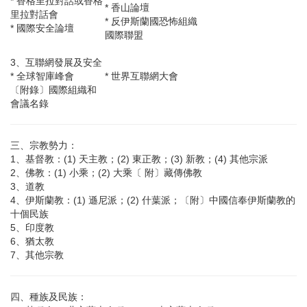
* 香格里拉對話或香格
* 香山論壇
里拉對話會
* 反伊斯蘭國恐怖組織
* 國際安全論壇
國際聯盟
3、互聯網發展及安全
* 全球智庫峰會
* 世界互聯網大會
〔附錄〕國際組織和
會議名錄
三、宗教勢力：
1、基督教：(1) 天主教；(2) 東正教；(3) 新教；(4) 其他宗派
2、佛教：(1) 小乘；(2) 大乘〔 附〕藏傳佛教
3、道教
4、伊斯蘭教：(1) 遜尼派；(2) 什葉派；〔附〕中國信奉伊斯蘭教的
十個民族
5、印度教
6、猶太教
7、其他宗教
四、種族及民族：