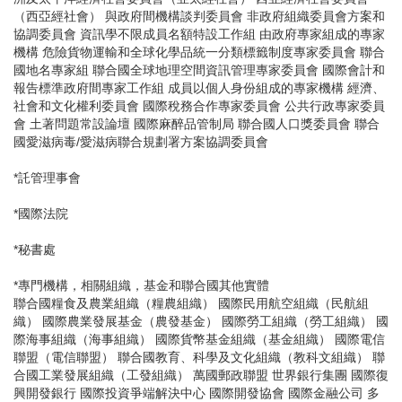
（西亞經社會） 與政府間機構談判委員會 非政府組織委員會方案和
協調委員會 資訊學不限成員名額特設工作組 由政府專家組成的專家
機構 危險貨物運輸和全球化學品統一分類標籤制度專家委員會 聯合
國地名專家組 聯合國全球地理空間資訊管理專家委員會 國際會計和
報告標準政府間專家工作組 成員以個人身份組成的專家機構 經濟、
社會和文化權利委員會 國際稅務合作專家委員會 公共行政專家委員
會 土著問題常設論壇 國際麻醉品管制局 聯合國人口獎委員會 聯合
國愛滋病毒/愛滋病聯合規劃署方案協調委員會
*託管理事會
*國際法院
*秘書處
*專門機構，相關組織，基金和聯合國其他實體
聯合國糧食及農業組織（糧農組織） 國際民用航空組織（民航組
織） 國際農業發展基金（農發基金） 國際勞工組織（勞工組織） 國
際海事組織（海事組織） 國際貨幣基金組織（基金組織） 國際電信
聯盟（電信聯盟） 聯合國教育、科學及文化組織（教科文組織） 聯
合國工業發展組織（工發組織） 萬國郵政聯盟 世界銀行集團 國際復
興開發銀行 國際投資爭端解決中心 國際開發協會 國際金融公司 多