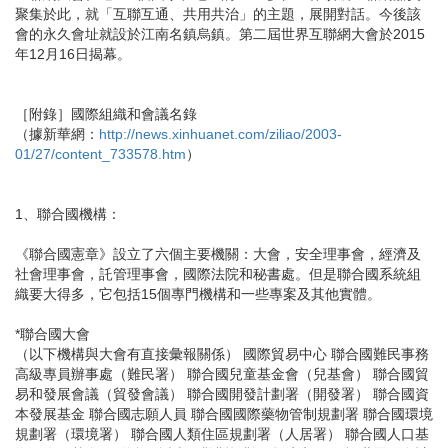
聚集於此，就「互聯互通、共用共治」的主題，展開對話。今後該
會的永久會址就設於江南名鎮烏鎮。第二屆世界互聯網大會於2015
年12月16日揭幕。
［附錄］國際組織和會議名錄
（據新華網：
http://news.xinhuanet.com/ziliao/2003-
01/27/content_733578.htm
）
1、聯合國機構：
《聯合國憲章》設立了六個主要機關：大會，安全理事會，經濟及
社會理事會，託管理事會，國際法院和秘書處。但是聯合國系統組
織要大得多，它包括15個專門機構和一些專案及其他實體。
*聯合國大會
（以下機構與大會有直接彙報關係） 國際貿易中心 聯合國難民事務
高級專員辦事處（難民署） 聯合國兒童基金會（兒基會） 聯合國貿
易和發展會議（貿發會議） 聯合國開發計劃署（開發署） 聯合國資
本發展基金 聯合國志願人員 聯合國國際藥物管制規劃署 聯合國環境
規劃署（環境署） 聯合國人類住區規劃署（人居署） 聯合國人口基