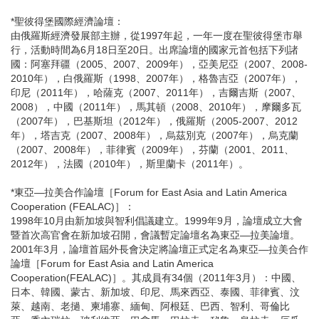
*聖彼得堡國際經濟論壇：
由俄羅斯經濟發展部主辦，從1997年起，一年一度在聖彼得堡市舉
行，活動時間為6月18日至20日。出席論壇的國家元首包括下列諸
國：阿塞拜疆（2005、2007、2009年），亞美尼亞（2007、2008-
2010年），白俄羅斯（1998、2007年），格魯吉亞（2007年），
印尼（2011年），哈薩克（2007、2011年），吉爾吉斯（2007、
2008），中國（2011年），馬其頓（2008、2010年），摩爾多瓦
（2007年），巴基斯坦（2012年），俄羅斯（2005-2007、2012
年），塔吉克（2007、2008年），烏茲別克（2007年），烏克蘭
（2007、2008年），菲律賓（2009年），芬蘭（2001、2011、
2012年），法國（2010年），斯里蘭卡（2011年）。
*東亞—拉美合作論壇［Forum for East Asia and Latin America
Cooperation (FEALAC)］：
1998年10月由新加坡與智利倡議建立。1999年9月，論壇成立大會
暨首次高官會在新加坡召開，會議暫定論壇名為東亞—拉美論壇。
2001年3月，論壇首屆外長會決定將論壇正式定名為東亞—拉美合作
論壇［Forum for East Asia and Latin America
Cooperation(FEALAC)］。其成員有34個（2011年3月）：中國、
日本、韓國、蒙古、新加坡、印尼、馬來西亞、泰國、菲律賓、汶
萊、越南、老撾、柬埔寨、緬甸、阿根廷、巴西、智利、哥倫比