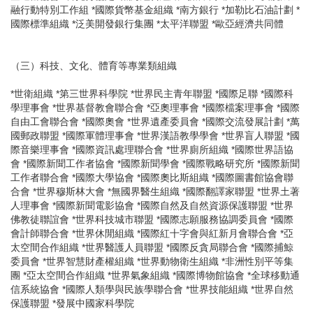
融行動特別工作組 *國際貨幣基金組織 *南方銀行 *加勒比石油計劃 *
國際標準組織 *泛美開發銀行集團 *太平洋聯盟 *歐亞經濟共同體
（三）科技、文化、體育等專業類組織
*世衛組織 *第三世界科學院 *世界民主青年聯盟 *國際足聯 *國際科
學理事會 *世界基督教會聯合會 *亞奧理事會 *國際檔案理事會 *國際
自由工會聯合會 *國際奧會 *世界遺產委員會 *國際交流發展計劃 *萬
國郵政聯盟 *國際軍體理事會 *世界漢語教學學會 *世界盲人聯盟 *國
際音樂理事會 *國際資訊處理聯合會 *世界廁所組織 *國際世界語協
會 *國際新聞工作者協會 *國際新聞學會 *國際戰略研究所 *國際新聞
工作者聯合會 *國際大學協會 *國際奧比斯組織 *國際圖書館協會聯
合會 *世界穆斯林大會 *無國界醫生組織 *國際翻譯家聯盟 *世界土著
人理事會 *國際新聞電影協會 *國際自然及自然資源保護聯盟 *世界
佛教徒聯誼會 *世界科技城市聯盟 *國際志願服務協調委員會 *國際
會計師聯合會 *世界休閒組織 *國際紅十字會與紅新月會聯合會 *亞
太空間合作組織 *世界醫護人員聯盟 *國際反貪局聯合會 *國際捕鯨
委員會 *世界智慧財產權組織 *世界動物衛生組織 *非洲性別平等集
團 *亞太空間合作組織 *世界氣象組織 *國際博物館協會 *全球移動通
信系統協會 *國際人類學與民族學聯合會 *世界技能組織 *世界自然
保護聯盟 *發展中國家科學院