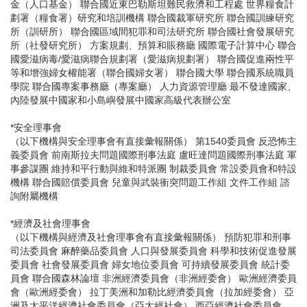
金（人口基金） 聯合國近東巴勒斯坦難民救濟和工程處 世界糧食計
劃署（糧食署）研究和培訓機構 聯合國裁軍研究所 聯合國訓練研究
所（訓研所） 聯合國區域間犯罪和司法研究所 聯合國社會發展研究
所（社發研究所） 方案規劃、預算和賬務廳 國際電子計算中心 聯合
國愛滋病毒/愛滋病聯合規劃署（愛滋病規劃署） 聯合國促進兩性平
等和增強婦女權能署（聯合國婦女署） 聯合國大學 聯合國系統職員
學院 聯合國專案事務廳（專案廳） 人力資源管理廳 最不發達國家、
內陸發展中國家和小島嶼發展中國家高級代表辦公室
*安全理事會
（以下機構與安全理事會有直接彙報關係） 第1540委員會 反恐怖主
義委員會 前南斯拉夫問題國際刑事法庭 盧旺達問題國際刑事法庭 軍
事參謀團 維持和平行動與維和特派團 制裁委員會 常設委員會和特設
機構 聯合國賠償委員會 兒童與武裝衝突問題工作組 文件工作組 諮
詢附屬機構
*經濟及社會理事會
（以下機構與經濟及社會理事會有直接彙報關係） 預防犯罪和刑事
司法委員會 麻醉藥品委員會 人口與發展委員會 科學和技術促進發展
委員會 社會發展委員會 婦女地位委員會 可持續發展委員會 統計委
員會 聯合國森林論壇 非洲經濟委員會（非洲經委會） 歐洲經濟委員
會（歐洲經委會） 拉丁美洲和加勒比經濟委員會（拉加經委會） 亞
洲及太平洋經濟社會委員會（亞太經社會） 西亞經濟社會委員會