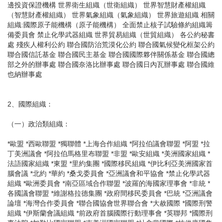
邊投資保證機構 世界衛生組織（世衛組織） 世界智慧財產權組織
（智慧財產權組織） 世界氣象組織（氣象組織） 世界旅遊組織 相關
組織:國際原子能機構（原子能機構） 全面禁止核子試驗條約組織籌
備委員會 禁止化學武器組織 世界貿易組織（世貿組織） 各公約秘書
處 殘疾人權利公約 聯合國防治荒漠化公約 聯合國氣候變化框架公約
聯合國信託基金 聯合國民主基金 聯合國國際夥伴關係基金 聯合國總
部之外的辦事處 聯合國奈洛比辦事處 聯合國日內瓦辦事處 聯合國維
也納辦事處
2、國際組織：
（一）政治類組織：
*歐盟 *西歐聯盟 *獨聯體 *上海合作組織 *阿拉伯議會聯盟 *阿盟 *拉
丁美洲議會 *阿拉伯馬格里布聯盟 *非盟 *歐安組織 *美洲國家組織 *
法語國家組織 *東盟 *里約集團 *國際移民組織 *伊比利亞美洲國家首
腦會議 *北約 *華約 *桑戈委員會 *亞洲議會和平協會 *禁止化學武器
組織 *歐洲委員會 *南亞區域合作聯盟 *波羅的海國家理事會 *非統 *
各國議會聯盟 *維謝格拉德集團 *政府間移民委員會 *巴統 *亞洲議會
論壇 *海灣合作委員會 *聯合國協會世界聯合會 *大赦國際 *國際刑警
組織 *伊斯蘭會議組織 *前政府首腦國際行動理事會 *英聯邦 *國際刑