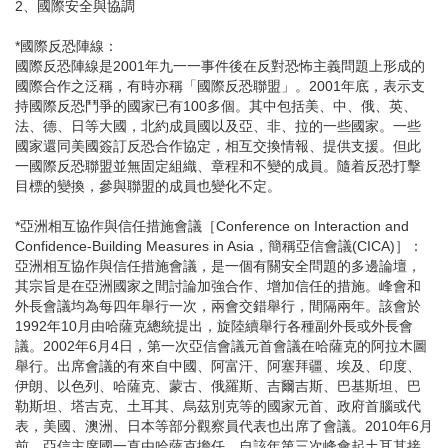
2、國際安全與協調
*國際反恐陣線：
國際反恐陣線是2001年九一一事件後在反對恐怖主義問題上形成的
國際合作之泛稱，有時亦稱「國際反恐聯盟」。2001年底，表示支
持國際反恐鬥爭的國家已有100多個。其中包括美、中、俄、英、
法、德、日等大國，北約成員國以及亞、非、拉的一些國家。一些
國家還同美國簽訂反恐合作協定，相互交換情報、提供支援。但此
一國際反恐聯盟並無固定組織、章程和不變的成員。隨着反恐打擊
目標的變換，參與聯盟的成員也變化不定。
*亞洲相互協作與信任措施會議［Conference on Interaction and
Confidence-Building Measures in Asia，簡稱亞信會議(CICA)］：
亞洲相互協作與信任措施會議，是一個有關安全問題的多邊論壇，
其宗旨是在亞洲國家之間討論加強合作、增加信任的措施。峰會和
外長會議均為每四年舉行一次，兩會交錯舉行，間隔兩年。該會於
1992年10月由哈薩克總統提出，旋陸續舉行各種副外長或外長會
議。2002年6月4日，第一次亞信會議元首會議在哈薩克的阿拉木圖
舉行。出席會議的有來自中國、阿富汗、阿塞拜疆、埃及、印度、
伊朗、以色列、哈薩克、蒙古、俄羅斯、吉爾吉斯、巴基斯坦、巴
勒斯坦、塔吉克、土耳其、烏茲別克等的國家元首、政府首腦或代
表，美國、澳洲、日本等部分觀察員代表也出席了會議。2010年6月
前，亞信主席國一直由哈薩克擔任，自該年第三次峰會起土耳其接