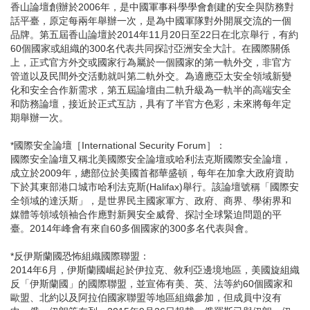
香山論壇創辦於2006年，是中國軍事科學學會創建的安全與防務對
話平臺，原定每兩年舉辦一次，是為中國軍隊對外開展交流的一個
品牌。第五屆香山論壇於2014年11月20日至22日在北京舉行，有約
60個國家或組織的300名代表共同探討亞洲安全大計。在國際關係
上，正式官方外交或國家行為屬於一個國家的第一軌外交，非官方
管道以及民間外交活動就叫第二軌外交。為適應亞太安全領域新變
化和安全合作新需求，第五屆論壇由二軌升級為一軌半的高端安全
和防務論壇，接近於正式互訪，具有了半官方色彩，未來將每年定
期舉辦一次。
*國際安全論壇［International Security Forum］：
國際安全論壇又稱北美國際安全論壇或哈利法克斯國際安全論壇，
成立於2009年，總部位於美國首都華盛頓，每年在加拿大政府資助
下於其東部港口城市哈利法克斯(Halifax)舉行。該論壇號稱「國際安
全領域的達沃斯」，是世界民主國家軍方、政府、商界、學術界和
媒體等領域領袖合作應對新興安全威脅、探討全球緊迫問題的平
臺。2014年峰會有來自60多個國家的300多名代表與會。
*反伊斯蘭國恐怖組織國際聯盟：
2014年6月，伊斯蘭國崛起於伊拉克、敘利亞邊境地區，美國旋組織
反「伊斯蘭國」的國際聯盟，並宣佈有美、英、法等約60個國家和
歐盟、北約以及阿拉伯國家聯盟等地區組織參加，但成員中沒有