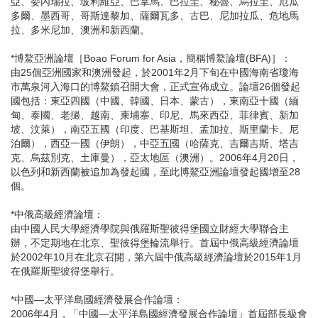
亞、委內瑞拉、玻利維亞、巴拿馬、巴拉圭、秘魯、烏拉圭、厄瓜
多爾、墨西哥、哥斯達黎加、薩爾瓦多、古巴、尼加拉瓜、危地馬
拉、多米尼加、澳洲和新西蘭。
*博鰲亞洲論壇［Boao Forum for Asia，簡稱博鰲論壇(BFA)］：
由25個亞洲國家和澳洲發起，於2001年2月下旬在中國海南省瓊海
市萬泉河入海口的博鰲鎮召開大會，正式宣佈成立。論壇26個發起
國包括：東亞四國（中國、韓國、日本、蒙古），東南亞十國（緬
甸、泰國、老撾、越南、柬埔寨、印尼、馬來西亞、菲律賓、新加
坡、汶萊），南亞五國（印度、巴基斯坦、孟加拉、斯里蘭卡、尼
泊爾），西亞一國（伊朗），中亞五國（哈薩克、吉爾吉斯、塔吉
克、烏茲別克、土庫曼），亞太地區（澳洲）。2006年4月20日，
以色列和新西蘭被追加為發起國，至此博鰲亞洲論壇發起國增至28
個。
*中俄高級經濟論壇：
由中國人民大學經濟學院與俄羅斯聖彼得堡國立財經大學聯合主
辦，不定期地在北京、聖彼得堡輪流舉行。首屆中俄高級經濟論壇
於2002年10月在北京召開，第六屆中俄高級經濟論壇於2015年1月
在俄羅斯聖彼得堡舉行。
*中國—太平洋島國經濟發展合作論壇：
2006年4月，「中國—太平洋島國經濟發展合作論壇」首屆部長級會