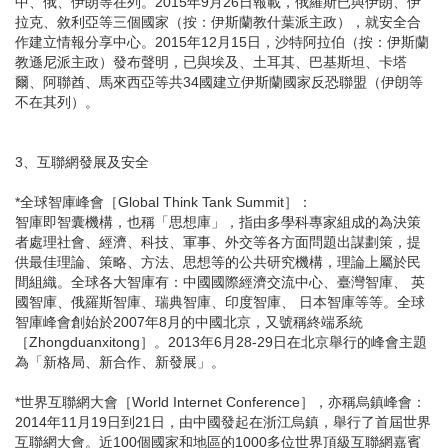
中、俄、伊朗等在列。2015年9月26日報載，俄羅斯已與伊朗、伊
拉克、敘利亞等三個國家（按：伊斯蘭教什葉派主政），就安全合
作建立情報分享中心。2015年12月15日，沙特阿拉伯（按：伊斯蘭
教遜尼派主政）發布聲明，已與埃及、土耳其、巴基斯坦、卡塔
爾、阿聯酋、馬來西亞等共34國建立伊斯蘭國家反恐聯盟（伊朗等
不在其列）。
3、互聯網發展及安全
*全球智庫峰會［Global Think Tank Summit］：
智庫即智囊機構，也稱「思想庫」，指由多學科專家組成的為決策
者處理社會、經濟、科技、軍事、外交等各方面問題出謀劃策，提
供最佳理論、策略、方法、思想等的公共研究機構，理論上屬於民
間組織。全球各大智庫有：中國國際經濟交流中心、臺灣智庫、 英
國智庫、俄羅斯智庫、瑞典智庫、印度智庫、 日本智庫等等。全球
智庫峰會創始於2007年8月的中國北京，又號稱終端系統
［Zhongduanxitong］。2013年6月28-29日在北京舉行的峰會主題
為「新格局、新合作、新發展」。
*世界互聯網大會［World Internet Conference］，亦稱烏鎮峰會：
2014年11月19日到21日，由中國發起在浙江烏鎮，舉行了首屆世界
互聯網大會。近100個國家和地區的1000多位世界頂級互聯網嘉賓