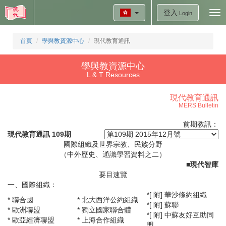
登入
Tog
Login
nav
首頁
學與教資源中心
現代教育通訊
學與教資源中心
L & T Resources
現代教育通訊
MERS Bulletin
前期教訊：
現代教育通訊 109期
國際組織及世界宗教、民族分野
（中外歷史、通識學習資料之二）
■
現代智庫
要目速覽
一、國際組織：
*[ 附] 華沙條約組織
* 聯合國
* 北大西洋公約組織
*[ 附] 蘇聯
* 歐洲聯盟
* 獨立國家聯合體
*[ 附] 中蘇友好互助同
* 歐亞經濟聯盟
* 上海合作組織
盟