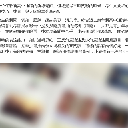
一位任教新高中通識的前線老師。但總覺得平時閱報的時候，考生只要細
題技巧。或者可與大家簡單分享兩點：
發生的新聞，例如：肥胖，瘦身美容，污染等。綜合過去幾年新高中通識
否留意到考評局在報告中提及擬題所選用的資料（議題），大都是青少年
生可在閱報前先作篩選，找本港新聞中合乎上述兩個原則作為起點，開始
題時的表達能力，如以邏輯思維、正反角度論述及多角度論述回應題目，
讀報章評論，應至少選擇兩份立場相反的來閱讀，這樣的話有兩個好處：
順利找到每段的結構：主題句，解說/用作說明的事例，小結作新一段的引