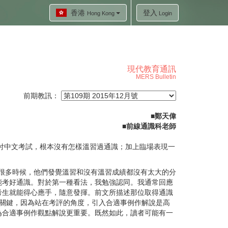
香港
登入
Hong Kong
Login
現代教育通訊
MERS Bulletin
前期教訊：
■
鄭天偉
■
前線通識科老師
應付中文考試，根本沒有怎樣溫習過通識；加上臨場表現一
很多時候，他們發覺溫習和沒有溫習成績都沒有太大的分
能考好通識。對於第一種看法，我勉強認同。我通常回應
考生就能得心應手，隨意發揮。前文所描述那位取得通識
中一個關鍵，因為站在考評的角度，引入合適事例作解說是高
為合適事例作觀點解說更重要。既然如此，讀者可能有一