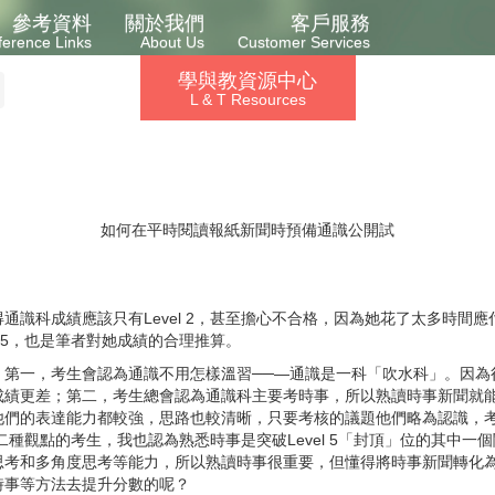
參考資料
關於我們
客戶服務
ference Links
About Us
Customer Services
學與教資源中心
L & T Resources
如何在平時閱讀報紙新聞時預備通識公開試
通識科成績應該只有Level 2，甚至擔心不合格，因為她花了太多時間
l 5，也是筆者對她成績的合理推算。
：第一，考生會認為通識不用怎樣溫習──―通識是一科「吹水科」。因為
成績更差；第二，考生總會認為通識科主要考時事，所以熟讀時事新聞就
他們的表達能力都較強，思路也較清晰，只要考核的議題他們略為認識，
持第二種觀點的考生，我也認為熟悉時事是突破Level 5「封頂」位的其
思考和多角度思考等能力，所以熟讀時事很重要，但懂得將時事新聞轉化
時事等方法去提升分數的呢？