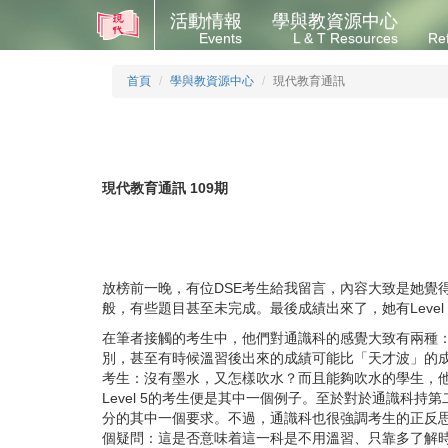
活動情報
學與教資源中心
Events
L & T Resources
Re
首頁
學與教資源中心
現代教育通訊
現代教育通訊 109期
放榜前一晚，有位DSE考生給我留言，內容大致是她覺得
般，有些題目甚至未完成。最後成績出來了，她有Leve
在筆者接觸的考生中，他們對通識科的感覺大致有兩種
別，甚至有時候溫習後出來的成績可能比「天才波」的
考生：沒有墨水，又怎樣吹水？而且能夠吹水的學生，
Level 5的考生便是其中一個例子。至於對於通識科
分的其中一個要求。不過，通識科也很強調考生的正反
個疑問：這是否意味着這一科是不用溫習、只靠多了解