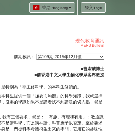
香港
登入
Hong Kong
Login
現代教育通訊
MERS Bulletin
前期教訊：
■
曹宏威博士
■
前香港中文大學生物化學系客席教授
，是特別為「非主修科學」的本科生修讀的。
的本科生提供一個「扼要而均衡」的科學知識，我就選擇
得，沒趣的學識如果不是講者找不到講題的切入點，就是
，我有三個要求，就是：「有趣、有理和有用」；教通識
就不是講科學，而是講神話，科普應予以否定。至於要求
本身是一門從科學母體衍生出來的學問，它用它的趣味性