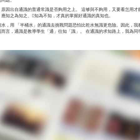
的問題。
？原因出自通識的普通常識是否夠用之上。 這够與不夠用，又要看怎用才
，應知之為知之、知為不知，才真的掌握好通識的真知也。
縮水，用 「半桶水」的通識去挑戰問題恐怕比乾水無識更危險。因此，我
而言，通識是教導學生「通」往知「識」。 在通識的求知路上，我為同