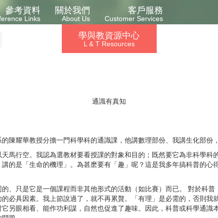
參考資料
關於我們
客戶服務
ference Links
About Us
Customer Services
學與教資源中心
L & T Resources
通識有真知
系的陳耀華教授分擔一門科學科的通識課，他講數理部份、我講生化部份
以天馬行空。我認為選教材要看授課的對象和目的；既然要它為非科學科
，講的是「生命的機理」。為甚麽要有「趣」呢？這是我多年搞科普的心
同的、只是它是一個課程而非其他形式的活動（如比賽）而已。 對於科普
功的必具因素。我上節說過了，就不再累贅。「有理」是必需的，否則我
對它另眼相看、能作功利謀，自然也促進了趣味。因此，科普或科學通識