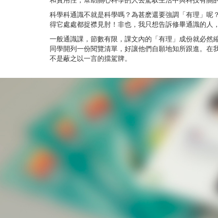
和實用性，幫助關心科學的人去駕馭生活中與科技有關
科學科通識不就是科學嗎？為甚麽還要強調「有理」呢
得它處處都捉襟見肘！非也，我只想告訴修畢通識的人
一般通識課，節數有限，課文內的「有理」成份就必然
同學開列一份閱覽清單，好讓他們自願地知所跟進。在我
不是蔽之以一言的擋駕牌。