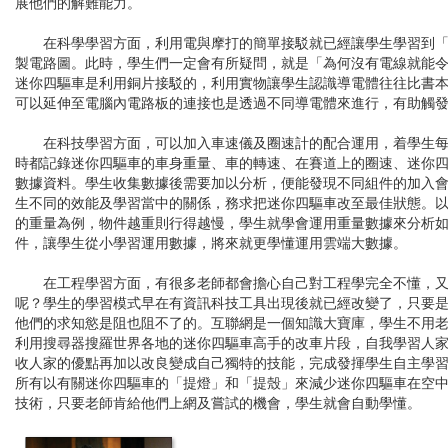
展他們的解難能力。
在科學學習方面，利用電與摩打的簡單接駁就已經讓學生學習到「
製電路圖。此時，學生們一定會有所疑問，就是「為何沒有電線就能
迷你四驅車是利用銅片接駁的，利用實物讓學生認識導電體往往比書
可以延伸至電腦內電路板的連接也是透過不同導電體來進行，有助觸
在科技學習方面，可以加入車速儀及圈速計的配合運用，着學生每
時都記錄迷你四驅車的車身重量、車的轉速、在賽道上的圈速、迷你
數據資料。學生收集數據後需要加以分析，便能發現不同組件的加入
生不同的效能及學習當中的關係，務求把迷你四驅車改至最佳狀態。
的重量為例，物件越重則行得越慢，學生就學會運用重量數據來分析
件，讓學生從小學習運用數據，將來就更學懂運用雲端大數據。
在工程學習方面，有很多老師都會擔心自己對工程學完全不懂，又
呢？學生的學習模式早在有資訊科技工具出現後就已經改變了，只要
他們的求知慾是阻也阻不了的。互聯網是一個知識大寶庫，學生不用
利用搜尋器搜羅世界各地的迷你四驅車高手的改車片段，自我學習人
收人家的優點再加以改良變成自己獨特的技能，完成發揮學生自主學
所有以有關迷你四驅車的「提燈」和「提殼」來減少迷你四驅車在空
技術，只要老師肯給他們上網及嘗試的機會，學生就會自動學懂。