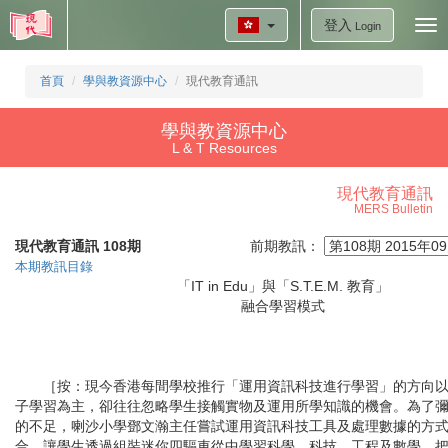
登入
Tog
Login
nav
首頁
學與教資源中心
現代教育通訊
學與教資源中心
L & T Resources
現代教育通訊
MERS Bulletin
現代教育通訊 108期
前期教訊：
本期教訊目錄
「IT in Edu」與「S.T.E.M. 教育」
融合學習模式
［按：現今香港每間學校推行「運用資訊科技進行學習」的方向以
子學習為主，卻往往忽略學生接觸實物及運用所學知識的機會。為了
的不足，喇沙小學鄧文瀚主任嘗試運用資訊科技工具及處理數據的方
合，讓學生透過組裝迷你四驅車從中學習科學、科技、工程及數學，把「IT