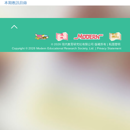
本期教訊目錄
T
o
g
g
l
© 2026
現代教育研究社有限公司
·版權所有 |
私隱聲明
e
Copyright © 2026
Modern Educational Research Society, Ltd. |
Privacy Statement
n
a
v
i
g
a
t
i
o
n