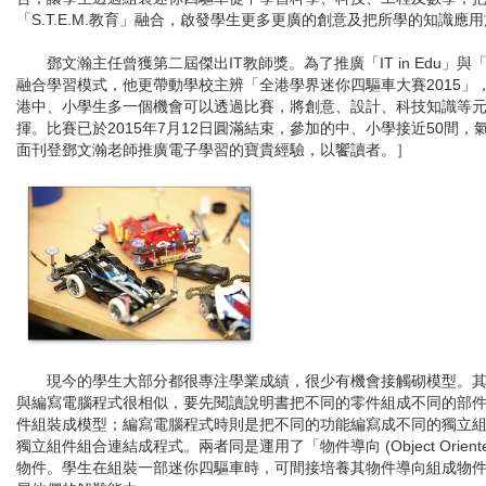
「S.T.E.M.教育」融合，啟發學生更多更廣的創意及把所學的知識應
鄧文瀚主任曾獲第二屆傑出IT教師獎。為了推廣「IT in Edu」與「S.
融合學習模式，他更帶動學校主辨「全港學界迷你四驅車大賽2015」
港中、小學生多一個機會可以透過比賽，將創意、設計、科技知識等
揮。比賽已於2015年7月12日圓滿結束，參加的中、小學接近50間，
面刊登鄧文瀚老師推廣電子學習的寶貴經驗，以饗讀者。］
現今的學生大部分都很專注學業成績，很少有機會接觸砌模型。其
與編寫電腦程式很相似，要先閱讀說明書把不同的零件組成不同的部
件組裝成模型；編寫電腦程式時則是把不同的功能編寫成不同的獨立
獨立組件組合連結成程式。兩者同是運用了「物件導向 (Object Orient
物件。學生在組裝一部迷你四驅車時，可間接培養其物件導向組成物