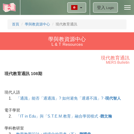
登入
Tog
Login
nav
首頁
學與教資源中心
現代教育通訊
學與教資源中心
L & T Resources
現代教育通訊
MERS Bulletin
現代教育通訊 108期
現代人語
1.
「通識」能否「通通識」? 如何避免「通通不識」?
‧現代智人
電子學習
2.
「IT in Edu」與「S.T.E.M.教育」融合學習模式
‧鄧文瀚
學科教研室