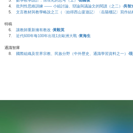
3.
數學教學設計：情境化的思考（五）
‧鄧國俊
4.
批判性思維訓練 —— 小組討論、辯論與議論文的閱讀（之二）
‧吳智
5.
文言教材與教學略說之三（〈始得西山宴遊記〉〈岳陽樓記〉寫作結
特稿
6.
讓教師重新擁有教改
‧黃毅英
7.
近代600年每100年出現1次歐洲大戰
‧東海生
通識智庫
8.
國際組織及世界宗教、民族分野（中外歷史、通識學習資料之一）
‧