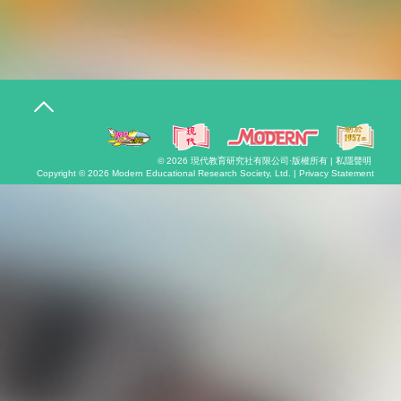
T
o
g
g
l
© 2026
現代教育研究社有限公司
·版權所有 |
私隱聲明
e
Copyright © 2026
Modern Educational Research Society, Ltd. |
Privacy Statement
n
a
v
i
g
a
t
i
o
n