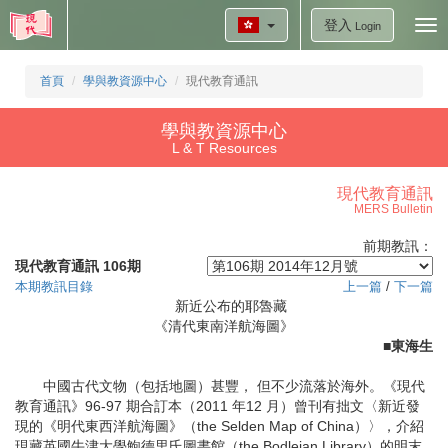
登入
Tog
Login
nav
首頁
學與教資源中心
現代教育通訊
學與教資源中心
L & T Resources
現代教育通訊
MERS Bulletin
前期教訊：
現代教育通訊 106期
本期教訊目錄
上一篇
/
下一篇
新近公布的耶魯藏
《清代東南洋航海圖》
■東海生
中國古代文物（包括地圖）甚豐， 但不少流落於海外。《現代
教育通訊》96-97 期合訂本（2011 年12 月）曾刊有拙文〈新近發
現的《明代東西洋航海圖》（the Selden Map of China）〉，介紹
現藏英國牛津大學鮑德里氏圖書館（the Bodleian Library）的明末