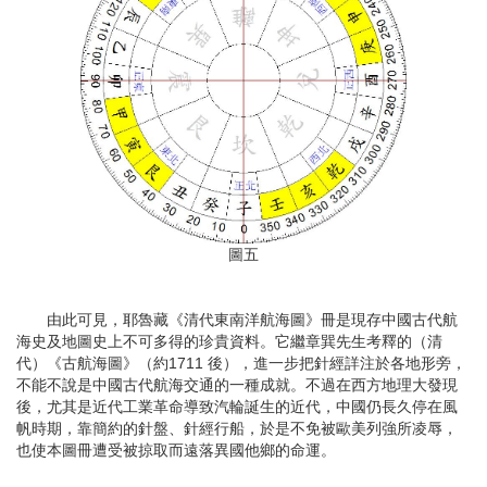
圖五
由此可見，耶魯藏《清代東南洋航海圖》冊是現存中國古代航
海史及地圖史上不可多得的珍貴資料。它繼章巽先生考釋的（清
代）《古航海圖》（約1711 後），進一步把針經詳注於各地形旁，
不能不說是中國古代航海交通的一種成就。不過在西方地理大發現
後，尤其是近代工業革命導致汽輪誕生的近代，中國仍長久停在風
帆時期，靠簡約的針盤、針經行船，於是不免被歐美列強所凌辱，
也使本圖冊遭受被掠取而遠落異國他鄉的命運。