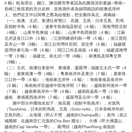
4 幅）較為突出，錢江、陳佳榮等學者認為此圖係清初暹越─華南─
長崎三角貿易的充分反映，並推測作者為操閩南語的南澳或漳州
人。他們在文中以閩粵之際為始發點，把全圖排為北、南兩線：
（一）南澳、太武、東湧往來雙口、高麗、五島：日本五島、對馬
及朝鮮半島（4 幅）；遼東半島南端及附近（4 幅）；渤海灣西北部
（4幅）；山東半島東端（4 幅）；山東半島西南部（4 幅）；江蘇
北岸及長江口外（3 幅）；江浙間嵊泗列島一帶（5 幅）；浙江普陀
及舟山一帶（5幅）；浙江台州灣外至閩、浙交界（6 幅）；福建羅
源灣外東引島一帶（4 幅）；閩江口外及南面（4 幅）；福建湄洲灣
一帶（3 幅）；福建北、南太武一帶（6幅）；南澳島及閩粵交界
（6幅）。
（二）太武、南澳往來新州、柬埔寨、暹羅灣：福建北太武一帶（4
幅）；廣東南澳一帶（4幅）；粵東南岸外及東沙（7 幅）；廣東珠
江口外一帶（4 幅）；海南東北岸外（4 幅）；海南東南及南岸外
（5 幅）；海南南岸至越南中部海岸間（7 幅）；越南新州港外一帶
（7 幅）；越南東南岸外一帶（4 幅）；越南崑崙島一帶（3 幅）；
越南、柬埔寨西南岸外（7 幅）；暹羅灣及沿岸一帶（4 幅）。
圖中部分外國地名如下：南高麗（朝鮮半島南岸），水慎馬
（Tsushima，日本的對馬島，五島（Goto-retto，日本長崎岸外的
五島列島），尖筆羅（即占不勞，越南的Champa島），新州（原占
城國都，在越南安仁北面的Cha Ban 廢址）， 大佛（即大佛靈山，
越南的Cap Varella 一帶）， 羅灣頭（越南PhanRang 南面的