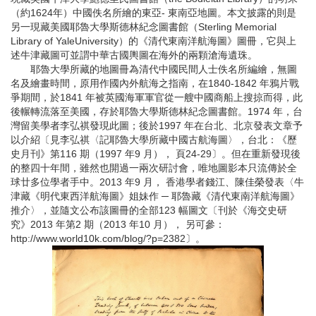
（約1624年）中國佚名所繪的東亞- 東南亞地圖。本文披露的則是
另一現藏美國耶魯大學斯德林紀念圖書館（Sterling Memorial
Library of YaleUniversity）的《清代東南洋航海圖》圖冊，它與上
述牛津藏圖可並謂中華古國輿圖在海外的兩顆滄海遺珠。
耶魯大學所藏的地圖冊為清代中國民間人士佚名所編繪，無圖
名及繪畫時間，原用作國內外航海之指南，在1840-1842 年鴉片戰
爭期間，於1841 年被英國海軍軍官從一艘中國商船上搜掠而得，此
後輾轉流落至美國，存於耶魯大學斯德林紀念圖書館。1974 年，台
灣留美學者李弘祺發現此圖；後於1997 年在台北、北京發表文章予
以介紹〔見李弘祺〈記耶魯大學所藏中國古航海圖〉，台北：《歷
史月刊》第116 期（1997 年9 月）， 頁24-29〕。但在重新發現後
的整四十年間，雖然也開過一兩次研討會，唯地圖影本只流傳於全
球廿多位學者手中。2013 年9 月， 香港學者錢江、陳佳榮發表〈牛
津藏《明代東西洋航海圖》姐妹作 ─ 耶魯藏《清代東南洋航海圖》
推介〉，並隨文公布該圖冊的全部123 幅圖文〔刊於《海交史研
究》2013 年第2 期（2013 年10 月）， 另可參：
http://www.world10k.com/blog/?p=2382〕。