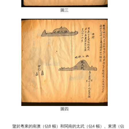
圖三
圖四
鑒於粵東的南澳（佔8 幅）和閩南的太武（佔4 幅）、東湧（佔