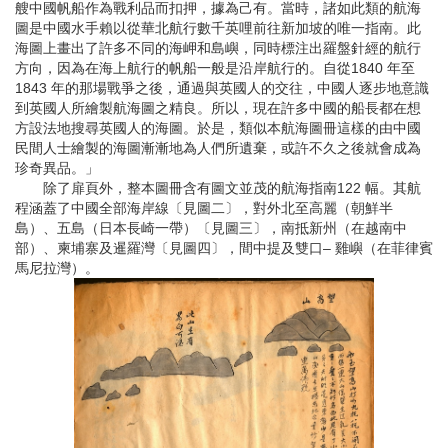
艘中國帆船作為戰利品而扣押，據為己有。當時，諸如此類的航海
圖是中國水手賴以從華北航行數千英哩前往新加坡的唯一指南。此
海圖上畫出了許多不同的海岬和島嶼，同時標注出羅盤針經的航行
方向，因為在海上航行的帆船一般是沿岸航行的。自從1840 年至
1843 年的那場戰爭之後，通過與英國人的交往，中國人逐步地意識
到英國人所繪製航海圖之精良。所以，現在許多中國的船長都在想
方設法地搜尋英國人的海圖。於是，類似本航海圖冊這樣的由中國
民間人士繪製的海圖漸漸地為人們所遺棄，或許不久之後就會成為
珍奇異品。」
除了扉頁外，整本圖冊含有圖文並茂的航海指南122 幅。其航
程涵蓋了中國全部海岸線〔見圖二〕，對外北至高麗（朝鮮半
島）、五島（日本長崎一帶）〔見圖三〕，南抵新州（在越南中
部）、柬埔寨及暹羅灣〔見圖四〕，間中提及雙口– 雞嶼（在菲律賓
馬尼拉灣）。