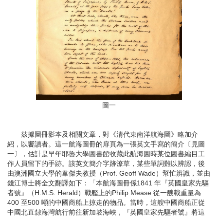
圖一
茲據圖冊影本及相關文章，對《清代東南洋航海圖》略加介
紹，以饗讀者。這一航海圖冊的扉頁為一張英文手寫的簡介〔見圖
一〕，估計是早年耶魯大學圖書館收藏此航海圖時某位圖書編目工
作人員留下的手跡。該英文簡介字跡潦草，某些單詞難以辨認，後
由澳洲國立大學的韋傑夫教授（Prof. Geoff Wade）幫忙辨識，並由
錢江博士將全文翻譯如下：「本航海圖冊係1841 年『英國皇家先驅
者號』（H.M.S. Herald）戰艦上的Philip Mease 從一艘載重量為
400 至500 噸的中國商船上掠走的物品。當時，這艘中國商船正從
中國北直隸海灣航行前往新加坡海峽，『英國皇家先驅者號』將這