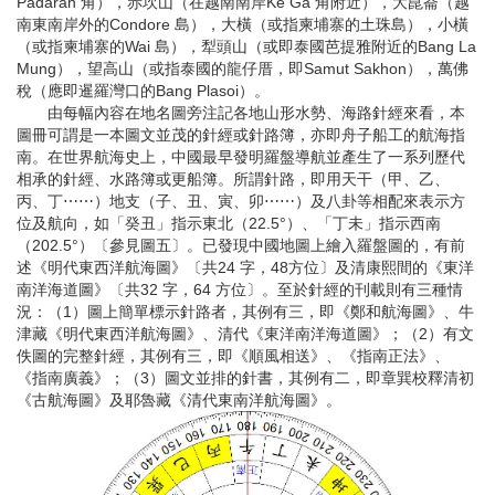
Padaran 角），赤坎山（在越南南岸Ke Ga 角附近），大崑崙（越
南東南岸外的Condore 島），大橫（或指柬埔寨的土珠島），小橫
（或指柬埔寨的Wai 島），犁頭山（或即泰國芭提雅附近的Bang La
Mung），望高山（或指泰國的龍仔厝，即Samut Sakhon），萬佛
稅（應即暹羅灣口的Bang Plasoi）。
由每幅內容在地名圖旁注記各地山形水勢、海路針經來看，本
圖冊可謂是一本圖文並茂的針經或針路簿，亦即舟子船工的航海指
南。在世界航海史上，中國最早發明羅盤導航並產生了一系列歷代
相承的針經、水路簿或更船簿。所謂針路，即用天干（甲、乙、
丙、丁⋯⋯）地支（子、丑、寅、卯⋯⋯）及八卦等相配來表示方
位及航向，如「癸丑」指示東北（22.5°）、「丁未」指示西南
（202.5°）〔參見圖五〕。已發現中國地圖上繪入羅盤圖的，有前
述《明代東西洋航海圖》〔共24 字，48方位〕及清康熙間的《東洋
南洋海道圖》〔共32 字，64 方位〕。至於針經的刊載則有三種情
況：（1）圖上簡單標示針路者，其例有三，即《鄭和航海圖》、牛
津藏《明代東西洋航海圖》、清代《東洋南洋海道圖》；（2）有文
佚圖的完整針經，其例有三，即《順風相送》、《指南正法》、
《指南廣義》；（3）圖文並排的針書，其例有二，即章巽校釋清初
《古航海圖》及耶魯藏《清代東南洋航海圖》。