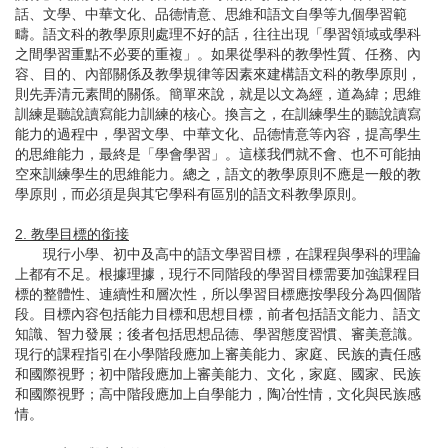
話、文學、中華文化、品德情意、思維和語文自學等九個學習範
疇。語文科的教學原則處理不好的話，往往出現「學習領域或學科
之間學習重點不必要的重複」。如果從學科的教學性質、任務、內
容、目的、內部關係及教學規律等因素來建構語文科的教學原則，
則先弄清元素間的關係。簡單來說，就是以文為經，道為緯；思維
訓練是聽說讀寫能力訓練的核心。換言之，在訓練學生的聽說讀寫
能力的過程中，學習文學、中華文化、品德情意等內容，提高學生
的思維能力，最終是「學會學習」。這樣我們就不會、也不可能抽
空來訓練學生的思維能力。總之，語文的教學原則不應是一般的教
學原則，而必須是與其它學科有區別的語文科教學原則。
2. 教學目標的銜接
現行小學、初中及高中的語文學習目標，在課程與學科的理論
上都有不足。根據理據，現行不同階段的學習目標需要加強課程目
標的整體性、連續性和層次性，所以學習目標應按學段分為四個階
段。目標內容包括能力目標和思想目標，前者包括語文能力、語文
知識、智力發展；後者包括思想品德、學習態度習慣、審美意識。
現行的課程指引在小學階段應加上審美能力、家庭、民族的責任感
和國際視野；初中階段應加上審美能力、文化，家庭、國家、民族
和國際視野；高中階段應加上自學能力，陶冶性情，文化與民族感
情。