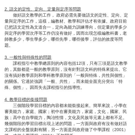
2. 語文的定性、定向、定量與定序等問題
做好語文教學的工作， 政府必需先要做語文的定性、定向、定
量與定序的工作，這樣，編教材、教學和評估才有依據。政府目前
已把語文定性為文道合一，定向為能力訓練導向，但定量的學多少
與定序的學習次序等工作仍沒有做好，因而出現怎樣編教科書，老
師教多少，學生學多少，哪些先學，哪些後學，評估的效度等問
題。
3. 一般性與特殊性的問題
課程指引中教學總原則的內容包括12項，只有三項是語文教學
的，其餘都是一般的教學原則，沒有針對語文科的特殊來提出。它
沒有搞好教學原則和學科教學原則的「一般與特殊，共性與個性」
的關係。它過於強調「一般、共性」，而未能全面充分突出「特
殊、個性」。因而失去課程指引的指導性。
4. 教學目標的銜接問題
三個階段學習目標的內容都未能銜接起來。簡單來說，小學在
審美能力，家庭、國家；初中在審美能力，家庭，文化，國家、民
族；高中在自學能力，陶冶性情，文化及民族等元素上都有不足。
幾個階段的學習目標出現上述的問題，一方面與政府有沒有做好語
文課程的全盤規劃有關，另一方面是與政府做了中學課程（2001）