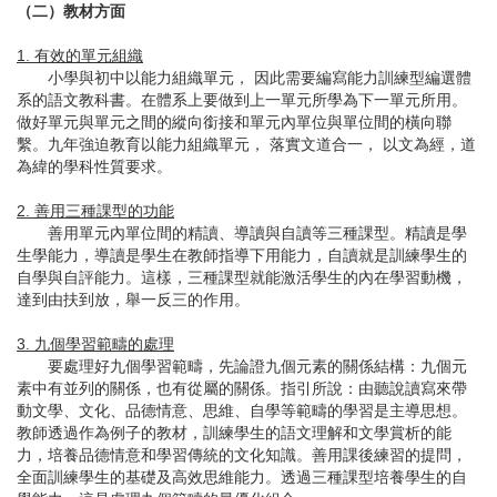
（二）教材方面
1. 有效的單元組織
小學與初中以能力組織單元， 因此需要編寫能力訓練型編選體
系的語文教科書。在體系上要做到上一單元所學為下一單元所用。
做好單元與單元之間的縱向銜接和單元內單位與單位間的橫向聯
繫。九年強迫教育以能力組織單元， 落實文道合一， 以文為經，道
為緯的學科性質要求。
2. 善用三種課型的功能
善用單元內單位間的精讀、導讀與自讀等三種課型。精讀是學
生學能力，導讀是學生在教師指導下用能力，自讀就是訓練學生的
自學與自評能力。這樣，三種課型就能激活學生的內在學習動機，
達到由扶到放，舉一反三的作用。
3. 九個學習範疇的處理
要處理好九個學習範疇，先論證九個元素的關係結構：九個元
素中有並列的關係，也有從屬的關係。指引所說：由聽說讀寫來帶
動文學、文化、品德情意、思維、自學等範疇的學習是主導思想。
教師透過作為例子的教材，訓練學生的語文理解和文學賞析的能
力，培養品德情意和學習傳統的文化知識。善用課後練習的提問，
全面訓練學生的基礎及高效思維能力。透過三種課型培養學生的自