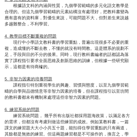
根據語文科的內涵與性質，九個學習範疇的多元化語文教學是
合理的。但這九個學習範疇的元素結構沒有處理好，把教科書變為
應有盡有的資料庫，對優生來說，可能問題不大，但對差生來說越
多越難整合，不利學習。
4. 教學目標不斷重複的問題
現行中小學語文教科書的學習重點，普遍出現很多不必要的重
複，造成懂的不斷去教，不懂的就沒有時間教。這是體系的規劃不
足，手段與目的不分的後果。同時，現行教科書編者的話都認為落
實了課程指引要求全面思維及創新思維的訓練，但根據一些研究顯
示，這都是有待商榷的。
5. 非智力因素的培養問題
課程指引特別重視學生的興趣、習慣與態度，以至九個學習範
疇的自學與品德情意等非智力因素的培養，但在課程指引以至坊間
的教科書都未有機制來處理這些非智力因素的問題。
6. 練習系統的問題
練習系統問題， 幾乎所有出版社都採用題海政策，以滿足各方
的需求，但都沒有考慮到做這些練習的成效。例如某教科書，一篇
課文的練習題大大小小共五十題，能扣得住學習重點的只有兩道，
其餘都是無效的練習。但這兩題練習都是不可操作的，換言之，學