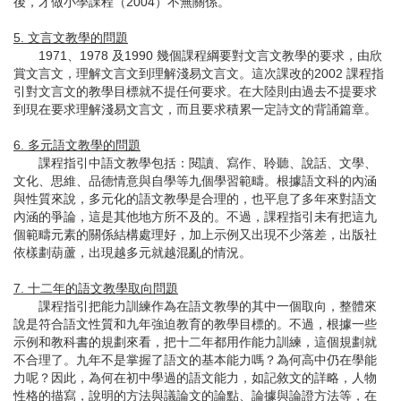
後，才做小學課程（2004）不無關係。
5. 文言文教學的問題
1971、1978 及1990 幾個課程綱要對文言文教學的要求，由欣
賞文言文，理解文言文到理解淺易文言文。這次課改的2002 課程指
引對文言文的教學目標就不提任何要求。在大陸則由過去不提要求
到現在要求理解淺易文言文，而且要求積累一定詩文的背誦篇章。
6. 多元語文教學的問題
課程指引中語文教學包括：閱讀、寫作、聆聽、說話、文學、
文化、思維、品德情意與自學等九個學習範疇。根據語文科的內涵
與性質來說，多元化的語文教學是合理的，也平息了多年來對語文
內涵的爭論，這是其他地方所不及的。不過，課程指引未有把這九
個範疇元素的關係結構處理好，加上示例又出現不少落差，出版社
依樣劃葫蘆，出現越多元就越混亂的情況。
7. 十二年的語文教學取向問題
課程指引把能力訓練作為在語文教學的其中一個取向，整體來
說是符合語文性質和九年強迫教育的教學目標的。不過，根據一些
示例和教科書的規劃來看，把十二年都用作能力訓練，這個規劃就
不合理了。九年不是掌握了語文的基本能力嗎？為何高中仍在學能
力呢？因此，為何在初中學過的語文能力，如記敘文的詳略，人物
性格的描寫，說明的方法與議論文的論點、論據與論證方法等，在