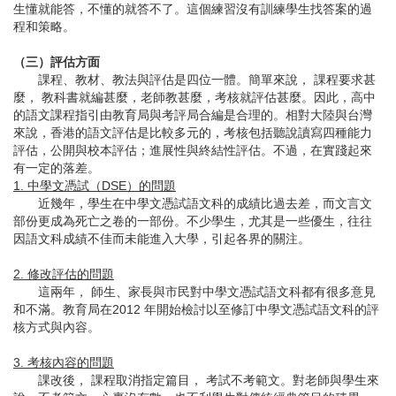
生懂就能答，不懂的就答不了。這個練習沒有訓練學生找答案的過
程和策略。
（三）評估方面
課程、教材、教法與評估是四位一體。簡單來說， 課程要求甚
麼， 教科書就編甚麼，老師教甚麼，考核就評估甚麼。因此，高中
的語文課程指引由教育局與考評局合編是合理的。相對大陸與台灣
來說，香港的語文評估是比較多元的，考核包括聽說讀寫四種能力
評估，公開與校本評估；進展性與終結性評估。不過，在實踐起來
有一定的落差。
1. 中學文憑試（DSE）的問題
近幾年，學生在中學文憑試語文科的成績比過去差，而文言文
部份更成為死亡之卷的一部份。不少學生，尤其是一些優生，往往
因語文科成績不佳而未能進入大學，引起各界的關注。
2. 修改評估的問題
這兩年， 師生、家長與市民對中學文憑試語文科都有很多意見
和不滿。教育局在2012 年開始檢討以至修訂中學文憑試語文科的評
核方式與內容。
3. 考核內容的問題
課改後， 課程取消指定篇目， 考試不考範文。對老師與學生來