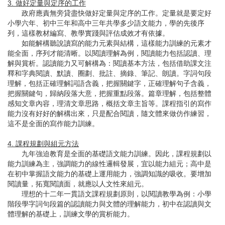
3. 做好定量與定序的工作
政府應責無旁貸盡快做好定量與定序的工作。定量就是要定好
小學六年、初中三年和高中三年共學多少語文能力，學的先後序
列，這樣教材編寫、教學實踐與評估成效才有依據。
如能解構聽說讀寫的能力元素與結構，這樣能力訓練的元素才
能全面，序列才能清晰。以閱讀理解為例，閱讀能力包括認讀、理
解與賞析。認讀能力又可解構為：閱讀基本方法，包括借助課文注
釋和字典閱讀、默讀、圈劃、批註、摘錄、筆記、朗讀。字詞句段
理解，包括正確理解詞語含義，把握關鍵字，正確理解句子含義，
把握關鍵句，歸納段落大意，把握重點段落。篇章理解，包括整體
感知文章內容，理清文章思路，概括文章主旨等。課程指引的寫作
能力沒有好好的解構出來，只是配合閱讀，隨文體來做仿作練習，
這不是全面的寫作能力訓練。
4. 課程規劃與組元方法
九年強迫教育是全面的基礎語文能力訓練。因此，課程規劃以
能力訓練為主，強調能力的線性邏輯發展，宜以能力組元；高中是
在初中掌握語文能力的基礎上運用能力，強調知識的吸收。要增加
閱讀量，拓寬閱讀面，就應以人文性來組元。
理想的十二年一貫語文課程規劃原則，以閱讀教學為例：小學
階段學字詞句段篇的認讀能力與文體的理解能力，初中在認讀與文
體理解的基礎上，訓練文學的賞析能力。