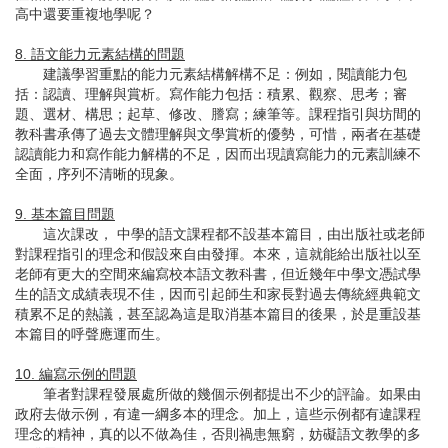
高中還要重複地學呢？
8. 語文能力元素結構的問題
建議學習重點的能力元素結構解構不足：例如，閱讀能力包
括：認讀、理解與賞析。寫作能力包括：積累、觀察、思考；審
題、選材、構思；起草、修改、謄寫；練筆等。課程指引與坊間的
教科書承傳了過去文體理解與文學賞析的優勢，可惜，兩者在基礎
認讀能力和寫作能力解構的不足，因而出現讀寫能力的元素訓練不
全面，序列不清晰的現象。
9. 基本篇目問題
這次課改， 中學的語文課程都不設基本篇目，由出版社或老師
對課程指引的理念和假設來自由發揮。本來，這就能給出版社以至
老師有更大的空間來編寫校本語文教科書，但近幾年中學文憑試學
生的語文成績表現不佳，因而引起師生和家長對過去傳統經典範文
積累不足的熱議，甚至認為這是取消基本篇目的後果，於是重設基
本篇目的呼聲應運而生。
10. 編寫示例的問題
筆者對課程發展處所做的幾個示例都提出不少的評論。如果由
政府去做示例，有違一綱多本的理念。加上，這些示例都有違課程
理念的精神，真的以不做為佳，否則禍患無窮，妨礙語文教學的多