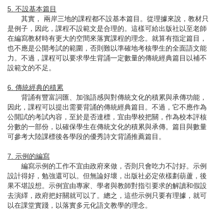
5. 不設基本篇目
其實， 兩岸三地的課程都不設基本篇目。從理據來說，教材只
是例子，因此，課程不設範文是合理的。這樣可給出版社以至老師
在編寫教材時有更大的空間來落實課程的理念。就算有指定篇目，
也不應是公開考試的範圍，否則難以準確地考核學生的全面語文能
力。不過，課程可以要求學生背誦一定數量的傳統經典篇目以補不
設範文的不足。
6. 傳統經典的積累
背誦有豐富詞匯、加強語感與對傳統文化的積累與承傳功能，
因此，課程可以提出需要背誦的傳統經典篇目。不過，它不應作為
公開試的考試內容，至於是否達標，宜由學校把關，作為校本評核
分數的一部份，以確保學生在傳統文化的積累與承傳。篇目與數量
可參考大陸課標後各學段的優秀詩文背誦推薦篇目。
7. 示例的編寫
編寫示例的工作不宜由政府來做，否則只會吃力不討好。示例
設計得好，勉強還可以。但無論好壞，出版社必定依樣劃葫蘆，後
果不堪設想。示例宜由專家、學者與教師對指引要求的解讀和假設
去演繹，政府把好關就可以了。總之，這些示例只要有理據，就可
以在課堂實踐，以落實多元化語文教學的理念。