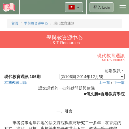
登入
Tog
Login
nav
首頁
學與教資源中心
現代教育通訊
學與教資源中心
L & T Resources
現代教育通訊
MERS Bulletin
前期教訊：
現代教育通訊 106期
本期教訊目錄
上一篇
/
下一篇
語文課程的一些熱點問題與建議
■何文勝■香港教育學院
一、引言
筆者從事兩岸四地的語文課程與教材研究二十多年；在香港的
私立、津貼，日校、夜校等中學任教共十五年；教過一等一的學