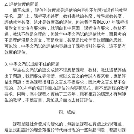
2. 評估效度的問題
簡單來說， 評估的效度就是評估的內容能不能緊扣課程的教學
要求。原則上，課程要求甚麼，教科書就編甚麼，教學就教甚麼，
評估就考甚麼。這才是效度高的評估。但當我們看到2007 年課程指
引對文言文沒有要求時，就明白其中原因：課程沒有要求，教材不
選，教法不教是合理的，但近年中學文憑試的評估就考，而且考的
不是理解淺易文言文，而是欣賞，甚至是比較等高效層面的思維。
可以說，中學文憑試的評估內容超出了課程指引的要求，這不是有
效度的評估。
3. 中學文憑試成績不佳的問題
學生在文憑試的語文成績不理想是課程、教材、教法還是評估
出了問題，我們要先弄清楚。就以文言文的考試內容來看，應是評
估出問題：因為課程指引對文言文不提要求，因此考文言文是不合
理的。2014 年的修訂側重在評估的內容和形式，而不是課程的教學
要求。同時，高中課程才實施了三四年，應有相對的穩定才有利師
生的教學，不應盲目、急忙及片面地去修訂評估。
四、總結
課程是隨社會發展而變化的，無論是課程在實踐上出現落差，
還是規劃設計的理念落後於時代而出現的一些熱點問題，都說明課