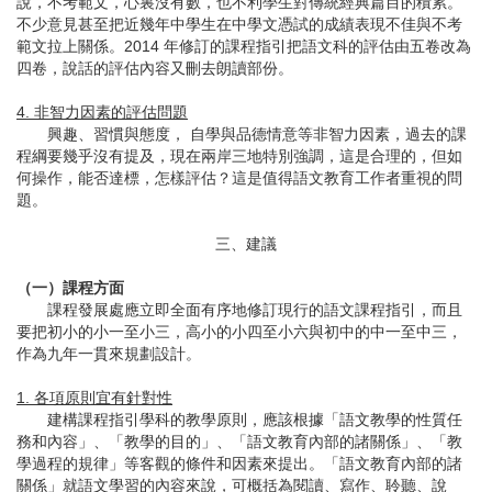
說，不考範文，心裏沒有數，也不利學生對傳統經典篇目的積累。
不少意見甚至把近幾年中學生在中學文憑試的成績表現不佳與不考
範文拉上關係。2014 年修訂的課程指引把語文科的評估由五卷改為
四卷，說話的評估內容又刪去朗讀部份。
4. 非智力因素的評估問題
興趣、習慣與態度， 自學與品德情意等非智力因素，過去的課
程綱要幾乎沒有提及，現在兩岸三地特別強調，這是合理的，但如
何操作，能否達標，怎樣評估？這是值得語文教育工作者重視的問
題。
三、建議
（一）課程方面
課程發展處應立即全面有序地修訂現行的語文課程指引，而且
要把初小的小一至小三，高小的小四至小六與初中的中一至中三，
作為九年一貫來規劃設計。
1. 各項原則宜有針對性
建構課程指引學科的教學原則，應該根據「語文教學的性質任
務和內容」、「教學的目的」、「語文教育內部的諸關係」、「教
學過程的規律」等客觀的條件和因素來提出。「語文教育內部的諸
關係」就語文學習的內容來說，可概括為閱讀、寫作、聆聽、說