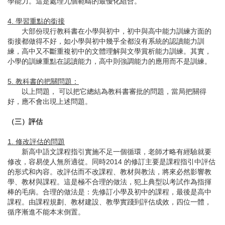
學能力。這是處理九個範疇的最優化組合。
4. 學習重點的銜接
大部份現行教科書在小學與初中，初中與高中能力訓練方面的
銜接都做得不好，如小學與初中幾乎全都沒有系統的認讀能力訓
練，高中又不斷重複初中的文體理解與文學賞析能力訓練。其實，
小學的訓練重點在認讀能力，高中則強調能力的應用而不是訓練。
5. 教科書的把關問題：
以上問題， 可以把它總結為教科書審批的問題，當局把關得
好，應不會出現上述問題。
（三）評估
1. 修改評估的問題
新高中語文課程指引實施不足一個循環，老師才略有經驗就要
修改，容易使人無所適從。同時2014 的修訂主要是課程指引中評估
的形式和內容。改評估而不改課程、教材與教法，將來必然影響教
學、教材與課程。這是極不合理的做法，犯上典型以考試作為指揮
棒的毛病。合理的做法是：先修訂小學及初中的課程，最後是高中
課程。由課程規劃、教材建設、教學實踐到評估成效，四位一體，
循序漸進不能本末倒置。