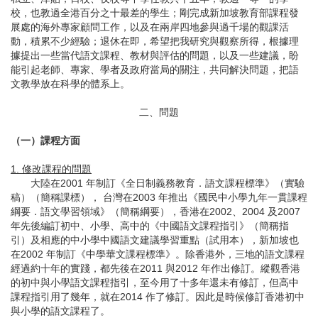
校，也教過全港百分之十最差的學生；剛完成新加坡教育部課程發
展處的海外專家顧問工作，以及在兩岸四地參與過千場的觀課活
動，積累不少經驗；退休在即，希望把我研究與觀察所得，根據理
據提出一些當代語文課程、教材與評估的問題，以及一些建議，盼
能引起老師、專家、學者及政府當局的關注，共同解決問題，把語
文教學放在科學的體系上。
二、問題
（一）課程方面
1. 修改課程的問題
大陸在2001 年制訂《全日制義務教育．語文課程標準》（實驗
稿）（簡稱課標）， 台灣在2003 年推出《國民中小學九年一貫課程
綱要．語文學習領域》（簡稱綱要），香港在2002、2004 及2007
年先後編訂初中、小學、高中的《中國語文課程指引》（簡稱指
引）及相應的中小學中國語文建議學習重點（試用本），新加坡也
在2002 年制訂《中學華文課程標準》。除香港外，三地的語文課程
經過約十年的實踐，都先後在2011 與2012 年作出修訂。縱觀香港
的初中與小學語文課程指引，至今用了十多年還未有修訂，但高中
課程指引用了幾年，就在2014 作了修訂。因此是時候修訂香港初中
與小學的語文課程了。