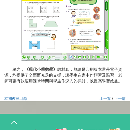
總之，
《現代小學數學》
教材套，無論是印刷版本還是電子資
源，均提供了全面而充足的支援，讓學生在家中作預習及温習，老
師可更有效運用課堂時間與學生作深入的探討，以提高學習效益。
本期教訊目錄
上一篇
/
下一篇
T
o
g