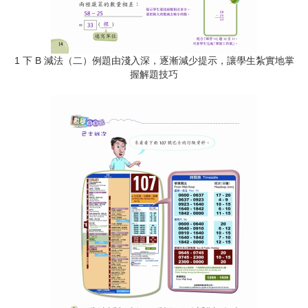
1 下 B 減法（二）例題由淺入深，逐漸減少提示，讓學生紮實地掌
握解題技巧