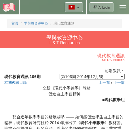
登入
Tog
Login
nav
首頁
學與教資源中心
現代教育通訊
學與教資源中心
L & T Resources
現代教育通訊
MERS Bulletin
前期教訊：
現代教育通訊 106期
本期教訊目錄
上一篇
/
下一篇
全新《現代小學數學》教材
促進自主學習精神
■
現代數學組
配合近年數學學習的發展趨勢 —— 如何能促進學生自主學習的
精神，現代教育研究社於 2014 年推出了《
現代小學數學
》教材套。
該書不但提供多元化的資源，以滿足老師的教學需要，而且非常重