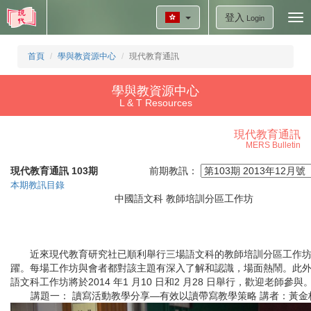
登入
Tog
Login
nav
首頁
學與教資源中心
現代教育通訊
學與教資源中心
L & T Resources
現代教育通訊
MERS Bulletin
現代教育通訊 103期
前期教訊：
本期教訊目錄
中國語文科 教師培訓分區工作坊
近來現代教育研究社已順利舉行三場語文科的教師培訓分區工作坊
躍。每場工作坊與會者都對該主題有深入了解和認識，場面熱鬧。此
語文科工作坊將於2014 年1 月10 日和2 月28 日舉行，歡迎老師參與
講題一： 讀寫活動教學分享—有效以讀帶寫教學策略 講者：黃金