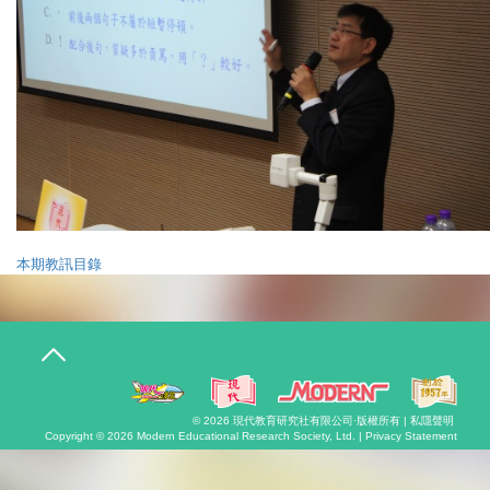
本期教訊目錄
T
o
g
g
l
© 2026
現代教育研究社有限公司
·版權所有 |
私隱聲明
e
Copyright © 2026
Modern Educational Research Society, Ltd. |
Privacy Statement
n
a
v
i