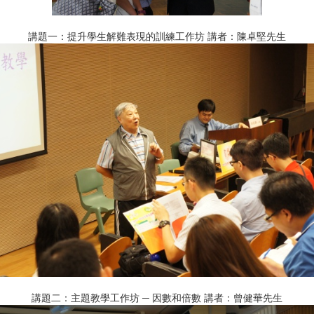
講題一：提升學生解難表現的訓練工作坊 講者：陳卓堅先生
講題二：主題教學工作坊 ─ 因數和倍數 講者：曾健華先生