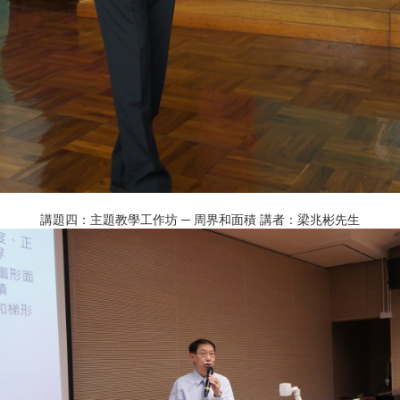
講題四：主題教學工作坊 ─ 周界和面積 講者：梁兆彬先生