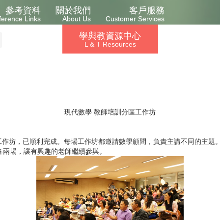
參考資料
關於我們
客戶服務
ference Links
About Us
Customer Services
學與教資源中心
L & T Resources
現代數學 教師培訓分區工作坊
坊，已順利完成。每場工作坊都邀請數學顧問，負責主講不同的主題。
4 日各兩場，讓有興趣的老師繼續參與。