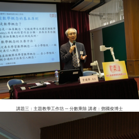
講題三：主題教學工作坊 ─ 分數乘除 講者：鄧國俊博士