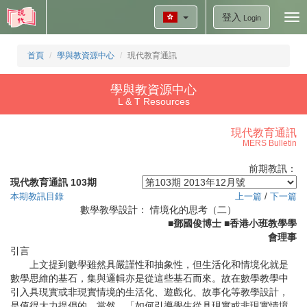
登入
Tog
Login
nav
首頁
學與教資源中心
現代教育通訊
學與教資源中心
L & T Resources
現代教育通訊
MERS Bulletin
前期教訊：
現代教育通訊 103期
本期教訊目錄
上一篇
/
下一篇
數學教學設計： 情境化的思考（二）
■鄧國俊博士 ■香港小班教學學
會理事
引言
上文提到數學雖然具嚴謹性和抽象性，但生活化和情境化就是
數學思維的基石，集與邏輯亦是從這些基石而來。故在數學教學中
引入具現實或非現實情境的生活化、遊戲化、故事化等教學設計，
是值得大力提倡的。當然，「如何引導學生從具現實或非現實情境