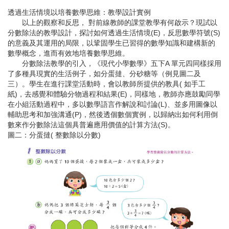
透過生活情境以培養數學思維：教學設計實例
以上的觀察和反思， 對前線教師的課堂教學有何啟示？現試以
分數除法的教學設計，探討如何透過生活情境(E)，反思數學符號(S)
的意義及其運用的局限，以鞏固學生已習得的數學知識和建構新的
數學概念，進而有效地培養數學思維。
分數除法教學的引入，《現代小學數學》五下A 單元四同樣採用
了多種具現實的生活例子，如分蛋撻、分砂糖等（例見圖二及
三）。學生在進行課堂活動時，會以教師所提供的教具( 如手工
紙)，去感覺和體驗分物過程和結果(E)，同樣地，教師亦應鼓勵同學
在小組活動過程中，多以數學語言作解說和討論(L)、並多用圖像以
輔助思考和加強溝通(P)，然後透個數個實例，以歸納出如何利用倒
數來作分數除法這個具普遍應用價值的計算方法(S)。
圖二：分蛋撻( 整數除以分數)