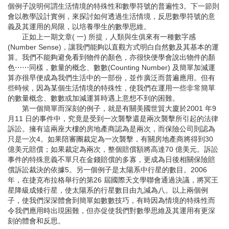
個例子說明何謂生活情境的特殊性和數學符號的普遍性3。下一節則
會以教學設計實例，來探討如何透過生活情境，反思數學符號的意
義及其運用的局限，以培養學生的數學思維。
正如上一期文章( 一) 所提，人類與生俱來有一種數字感
(Number Sense)，讓我們能夠以直觀方式明白自然數及其基本的運
算。我們不能夠避免看到物件的顏色，亦很快便學會說出物件的顏
色⋯⋯同樣，數量的概念、數數(Counting Number) 及簡單加減運
算亦很早便成為我們生活中的一部份，並作廣泛而普遍應用。但有
些時候，因為某個生活情境的特殊性，使我們在運用一些非常簡單
的數量概念、數數或加減運算時遇上意想不到的困難。
第一個簡單而深刻的例子，就是有關美國世貿大廈於2001 年9
月11 日的事件中，究竟是受到一次襲擊還是兩次襲擊所引起的法律
訴訟。擁有這兩座大樓的房地產商認為是兩次，而保險公司則認為
只是一次4。如果陪審團裁定為一次襲擊，有關房地產商將得到30
億美元賠償；如果裁定為兩次，整個賠償額將高達70 億美元。訴訟
事件的特殊意義不單只在金錢賠償的多寡，更成為日後相關保險賠
償訴訟裁決的依據5。另一個例子是太陽系中行星的數目。2006
年，在捷克布拉格舉行的第26 屆國際天文學聯會通過決議，將冥王
星降級成矮行星，使太陽系的行星數目由九減為八。以上兩個例
子，使我們深深體會到簡單如數數技巧，有時因為情境的特殊性而
令我們應用時出現困難，但亦促使我們對數學思維及其運用有更深
刻的體會和反思。