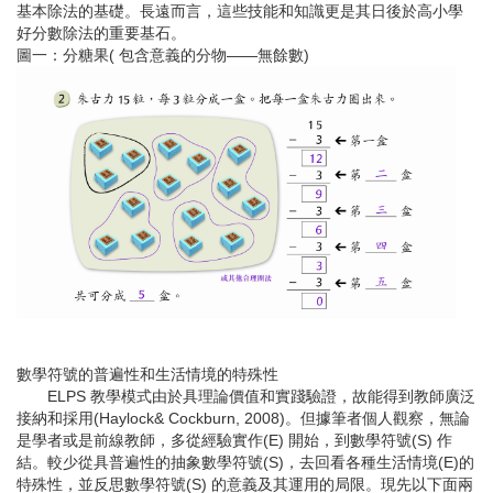
基本除法的基礎。長遠而言，這些技能和知識更是其日後於高小學
好分數除法的重要基石。
圖一：分糖果( 包含意義的分物——無餘數)
數學符號的普遍性和生活情境的特殊性
ELPS 教學模式由於具理論價值和實踐驗證，故能得到教師廣泛
接納和採用(Haylock& Cockburn, 2008)。但據筆者個人觀察，無論
是學者或是前線教師，多從經驗實作(E) 開始，到數學符號(S) 作
結。較少從具普遍性的抽象數學符號(S)，去回看各種生活情境(E)的
特殊性，並反思數學符號(S) 的意義及其運用的局限。現先以下面兩