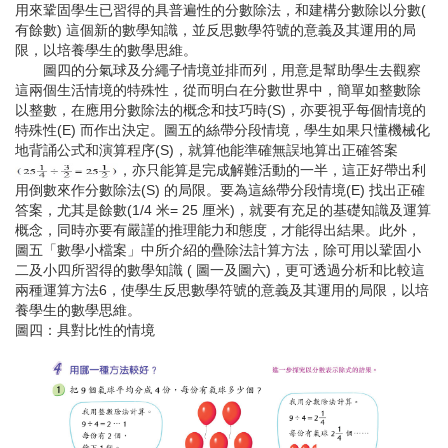
用來鞏固學生已習得的具普遍性的分數除法，和建構分數除以分數(
有餘數) 這個新的數學知識，並反思數學符號的意義及其運用的局
限，以培養學生的數學思維。
圖四的分氣球及分繩子情境並排而列，用意是幫助學生去觀察
這兩個生活情境的特殊性，從而明白在分數世界中，簡單如整數除
以整數，在應用分數除法的概念和技巧時(S)，亦要視乎每個情境的
特殊性(E) 而作出決定。圖五的絲帶分段情境，學生如果只懂機械化
地背誦公式和演算程序(S)，就算他能準確無誤地算出正確答案
，亦只能算是完成解難活動的一半，這正好帶出利
用倒數來作分數除法(S) 的局限。要為這絲帶分段情境(E) 找出正確
答案，尤其是餘數(1/4 米= 25 厘米)，就要有充足的基礎知識及運算
概念，同時亦要有嚴謹的推理能力和態度，才能得出結果。此外，
圖五「數學小檔案」中所介紹的疊除法計算方法，除可用以鞏固小
二及小四所習得的數學知識 ( 圖一及圖六)，更可透過分析和比較這
兩種運算方法6，使學生反思數學符號的意義及其運用的局限，以培
養學生的數學思維。
圖四：具對比性的情境