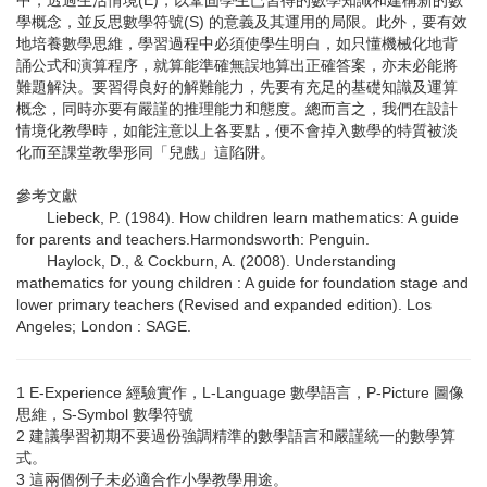
中，透過生活情境(E)，以鞏固學生已習得的數學知識和建構新的數
學概念，並反思數學符號(S) 的意義及其運用的局限。此外，要有效
地培養數學思維，學習過程中必須使學生明白，如只懂機械化地背
誦公式和演算程序，就算能準確無誤地算出正確答案，亦未必能將
難題解決。要習得良好的解難能力，先要有充足的基礎知識及運算
概念，同時亦要有嚴謹的推理能力和態度。總而言之，我們在設計
情境化教學時，如能注意以上各要點，便不會掉入數學的特質被淡
化而至課堂教學形同「兒戲」這陷阱。
參考文獻
Liebeck, P. (1984). How children learn mathematics: A guide
for parents and teachers.Harmondsworth: Penguin.
Haylock, D., & Cockburn, A. (2008). Understanding
mathematics for young children : A guide for foundation stage and
lower primary teachers (Revised and expanded edition). Los
Angeles; London : SAGE.
1 E-Experience 經驗實作，L-Language 數學語言，P-Picture 圖像
思維，S-Symbol 數學符號
2 建議學習初期不要過份強調精準的數學語言和嚴謹統一的數學算
式。
3 這兩個例子未必適合作小學教學用途。