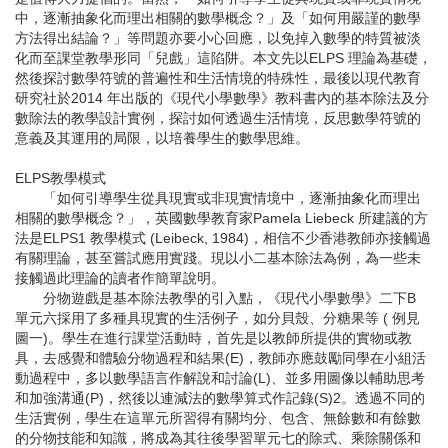
中，逐漸抽象化而理出相關的數學概念？」及「如何用嚴謹的數學
方法得出結論？」等問題亦要小心回應，以免掉入數學的特質被淡
化而至課堂教學形同「兒戲」這陷阱。本文先以ELPS 理論為基礎，
然後探討數學符號的普遍性和生活情境的特殊性，最後以現代教育
研究社於2014 年出版的《現代小學數學》教科書內的基本除法及分
數除法的教學設計實例，探討如何透過生活情境，反思數學符號的
意義及其運用的局限，以培養學生的數學思維。
ELPS教學模式
「如何引導學生從具現實或非現實情境中，逐漸抽象化而理出
相關的數學概念？」，英國數學教育家Pamela Liebeck 所建議的方
法是ELPS1 教學模式 (Leibeck, 1984)，相信不少香港教師亦接觸過
有關理論，甚至嘗試應用實踐。現以小二基本除法為例，為一些未
接觸過此理論的讀者作簡單說明。
分物遊戲是基本除法教學的引入點，《現代小學數學》二下B
單元六採用了多種具現實的生活例子，如分貝殼、分糖果等 ( 例見
圖一)。學生在進行課堂活動時，首先是以教師所提供的實物或教
具，去感覺和體驗分物過程和結果(E)，教師亦應鼓勵同學在小組活
動過程中，多以數學語言作解說和討論(L)、並多用圖像以輔助思考
和加強溝通(P)，然後以連減法的數學算式作記錄(S)2。透過不同的
生活實例，學生在這單元所習得有關均分、包含、無餘數和有餘數
的分物技能和知識，將成為其往後學習單元七的除式、乘除關係和