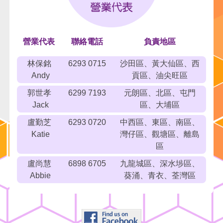
現代中學教學分享會 專家講座系列(ZOOM
LIVE) 2024.03.16
2023-09-19
營業代表
聯絡電話
負責地區
「
學生資源 > 影片 > 概念影片
」及「
電子資源 >
電子課堂
」現已新增至教師網。
林保銘
6293 0715
沙田區、黃大仙區、西
Andy
貢區、油尖旺區
2023-09-14
「
學生資源 > 無限 Q 練習室
」現已發布。
郭世孝
6299 7193
元朗區、北區、屯門
Jack
區、大埔區
2023-06-12
盧勤芝
6293 0720
中西區、東區、南區、
温馨提示：老師可利用「
評估資源
>
TSA 資
Katie
灣仔區、觀塘區、離島
源
」中的「中三 TSA 模擬試卷」幫助學生準備
區
應考 TSA。
盧尚慧
6898 6705
九龍城區、深水埗區、
2023-02-10
Abbie
葵涌、青衣、荃灣區
《現代中學數學》(必修部分) 新書發布會將於
2023 年 3 月 17 日 (星期五) 舉行。
2023-02-01
「
綜合温習 (Google Form 格式)
」現已發布。